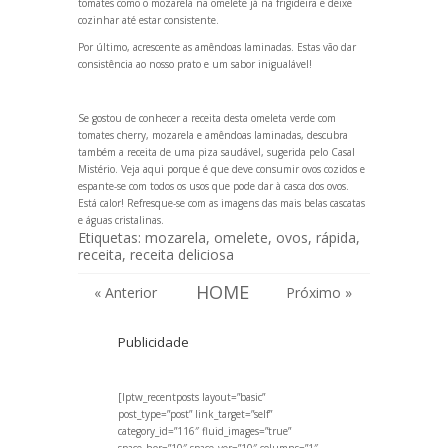
tomates como o mozarela na omelete já na frigideira e deixe
cozinhar até estar consistente.
Por último, acrescente as amêndoas laminadas. Estas vão dar
consistência ao nosso prato e um sabor inigualável!
Se gostou de conhecer a receita desta omeleta verde com
tomates cherry, mozarela e amêndoas laminadas, descubra
também a receita de uma
piza saudável, sugerida pelo Casal
Mistério
. Veja aqui
porque é que deve consumir ovos cozidos
e
espante-se com
todos os usos que pode dar à casca dos ovos
.
Está calor! Refresque-se com as imagens das
mais belas cascata
s
e
águas cristalinas
.
Etiquetas:
mozarela
,
omelete
,
ovos
,
rápida
,
receita
,
receita deliciosa
HOME
« Anterior
Próximo »
Publicidade
[lptw_recentposts layout=”basic”
post_type=”post” link_target=”self”
category_id=”116″ fluid_images=”true”
space_hor=”10″ space_ver=”10″ columns=”1″