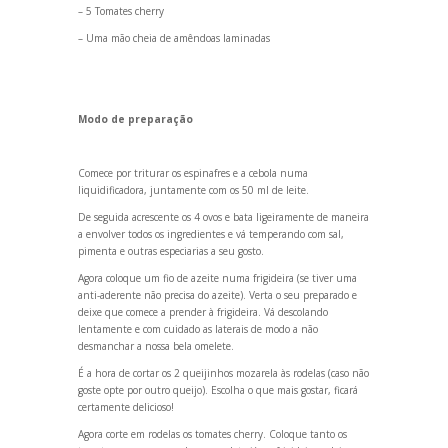
– 5 Tomates cherry
– Uma mão cheia de amêndoas laminadas
Modo de preparação
Comece por triturar os espinafres e a cebola numa
liquidificadora, juntamente com os 50 ml de leite.
De seguida acrescente os 4 ovos e bata ligeiramente de maneira
a envolver todos os ingredientes e vá temper
ando com sal,
pimenta e outras especiarias a seu gosto.
Agora coloque um fio de azeite numa frigideira (se tiver uma
anti-aderente não precisa do azeite). Verta o seu preparado e
deixe que comece a prender à frigideira. Vá descol
ando
lentamente e com cuidado as laterais de modo a não
desmanchar a nossa bela omelete.
É a hora de cortar os 2 queijinhos mozarela às rodelas (caso não
goste opte por outro queijo). Escolha o que mais gostar, ficará
certamente delicioso!
Agora corte em rodelas os tomates cherry. Coloque tanto os