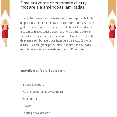
Omeleta verde com tomate cherry,
mozarela e amêndoas laminadas
Olá! Já lhe disse antes que os
ovos
são uma importante fonte
de proteína, com muitíssimos benefícios para a nossa saúde. Eu
gosto de dar-lhe receitas que são manifestamente saudáveis,
mas também adequadas à época do ano… e claro, que sejam
fáceis. Esta é a receita ideal para aqueles dias em que está cheio
de pressa e se não sabe o que fazer para o almoço. Esta é sem
dúvida uma solução super deliciosa, simples e rápida! Saiba
como fazer esta omeleta verde em apenas 10 minutos!
Ingredientes (para 2 pessoas):
– 1 Cebola pequena
– 70 Gramas de folhas de espinafres
– 50 ml de leite
– 4 Ovos
– 2 queijinhos mozarela