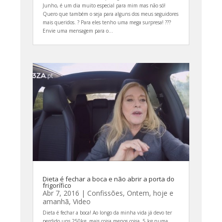
Junho, é um dia muito especial para mim mas não só!
Quero que também o seja para alguns dos meus seguidores
mais queridos. ? Para eles tenho uma mega surpresa! ???
Envie uma mensagem para o...
Dieta é fechar a boca e não abrir a porta do
frigorífico
Abr 7, 2016
|
Confissões
,
Ontem, hoje e
amanhã
,
Video
Dieta é fechar a boca! Ao longo da minha vida já devo ter
perdido uns 250kg, mais coisa menos coisa. 5 kg numa