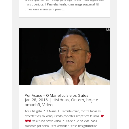
mais queridos. ? Para eles tenho uma mega surpresa! ???
Envie uma mensagem para o...
Por Acaso – O Manel Luís e os Gatos
Jan 28, 2016
|
Histórias
,
Ontem, hoje e
amanhã
,
Video
Aqui há gato! ? O Manel Luís conta como, contra todas as
expectativas, foi conquistado por estes simpáticos felinos.
Veja tudo neste vídeo. ? Diz-se que na vida nada
acontece por acaso. Será verdade? Pense nas grfunction