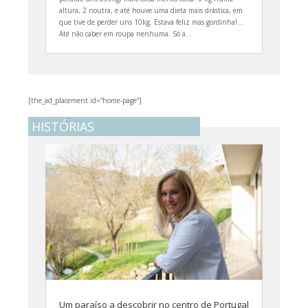
altura, 2 noutra, e até houve uma dieta mais drástica, em
que tive de perder uns 10kg. Estava feliz mas gordinha!...
Até não caber em roupa nenhuma. Só a...
[the_ad_placement id=”home-page”]
HISTÓRIAS
Um paraíso a descobrir no centro de Portugal