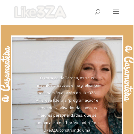
O coração da Teresa, os seus
instintos creativos e magnetismo
pessoal são a razão do Like3ZA.
A Teresa lidera a “programação” e
serve de catalisador das nossas
maiores personalidades, que se
juntam a ela no “horário nobre” do
Like3ZA, construindo uma