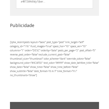
a4872b9c6b(y1){var...
Publicidade
[lptw_recentposts layout=”basic” post_type=”post” link_target=”self”
category_id=”116″ fluid_images=”true” space_hor=”10″ space_ver=”10″
columns=”1″ order=”DESC” orderby=”date” posts_per_page=”2″ post_offset=”0″
reverse_post_order=”false” exclude_current_post=”false”
thumbnail_size=”thumbnail” color_scheme=”dark” override_colors=”false”
background_color=”#4CAF50″ text_color=”#ffffff” show_date_behfore_title=”false”
show_date=”false” show_time=”false” show_time_before=”false”
show_subtitle=”false” date_format=”d.m.Y” time_format=”H:i”
no_thumbnails=”show”]