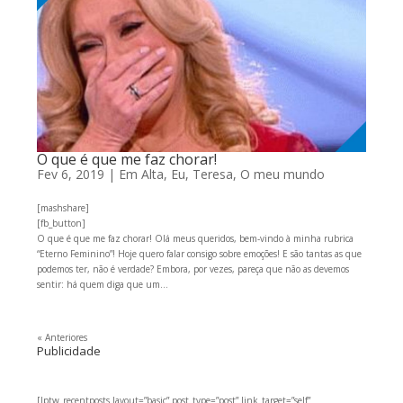
O que é que me faz chorar!
Fev 6, 2019
|
Em Alta
,
Eu, Teresa
,
O meu mundo
[mashshare]
[fb_button]
O que é que me faz chorar! Olá meus queridos, bem-vindo à minha rubrica
“Eterno Feminino”! Hoje quero falar consigo sobre emoções! E são tantas as que
podemos ter, não é verdade? Embora, por vezes, pareça que não as devemos
sentir: há quem diga que um...
« Anteriores
Publicidade
[lptw_recentposts layout=”basic” post_type=”post” link_target=”self”