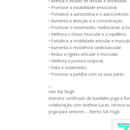
• Atenua o estado de tensão e ansiedade;
• Promove a estabilidade emocional;
• Fortalece a autoestima e o autocontrolo;
• Aumenta a atenção e a concentração;
• Promove o movimento, melhor
ando a mot
• Melhora o tónus muscular e o equilíbrio;
• Fortalece a mobilidade articular e muscula
• Aumenta a resistência cardiovascular;
• Reduz a rigidez articular e muscular;
• Melhora a postura corporal;
• Evita o isolamento;
• Promove a partilha com os seus pares.
__
Hari Rai Singh
Instrutor certificado de kundalini yoga e 
colaboração com Andreia Lucas, técnica su
yoga para seniores – Eterno Sol Yoga.