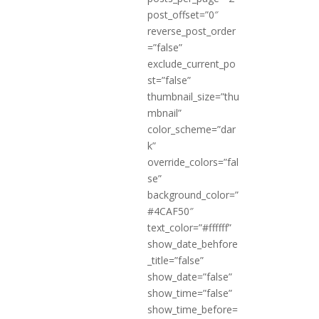
post_offset=”0″
reverse_post_order
=”false”
exclude_current_po
st=”false”
thumbnail_size=”thu
mbnail”
color_scheme=”dar
k”
override_colors=”fal
se”
background_color=”
#4CAF50″
text_color=”#ffffff”
show_date_behfore
_title=”false”
show_date=”false”
show_time=”false”
show_time_before=