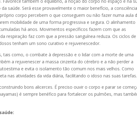
te. Favorece também o equilíbrio, a noção do corpo no espaço e na s
o da saúde. Será esse provavelmente o maior benefício, a consciênci
u próprio corpo percebem o que conseguem ou não fazer numa aula 
rem mobilidade de uma forma progressiva e segura. O alinhamento
s acumuladas há anos. Movimentos específicos fazem com que as
 da respiração faz com que a pressão sanguínea reduza. Os ciclos de
dosos tenham um sono curativo e rejuvenescedor.
s, tais como, o combate à depressão e o lidar com a morte de uma
mbém a rejuvenescer a massa cinzenta do cérebro e a não perder a
 autoestima e evita o isolamento tão comum nos mais velhos. Como
 nas atividades da vida diária, facilit
ando o idoso nas suas tarefas
onstruindo bons alicerces. É preciso ouvir o corpo e parar se começ
(pranayamas) é sempre benéfico para fortalecer os pulmões, mas tamb
 saúde: