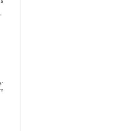
ua
a
de
.
ar
ém