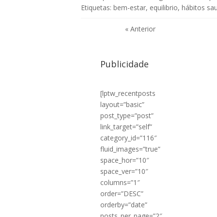
Etiquetas:
bem-estar
,
equilibrio
,
hábitos sa
« Anterior
Publicidade
[lptw_recentposts
layout=”basic”
post_type=”post”
link_target=”self”
category_id=”116″
fluid_images=”true”
space_hor=”10″
space_ver=”10″
columns=”1″
order=”DESC”
orderby=”date”
posts_per_page=”2″