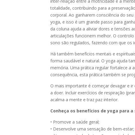
inter-relação entre a motricidade e a men
totalidade, contribuindo para a preservaçã
corporal. Ao ganharem consciência do se
yoga, e isso é um gr
ande passo para ganha
da coluna ajuda a aliviar dores e tensõe
articulações funcionem melhor. O controlo
sono são regulados, fazendo com que os i
Há também benefícios mentais e espirituai
forma saudável e natural. O yoga ajuda ta
memória. Uma prática regular fortalece a
consequência, esta prática também se projeta
O mais importante é começar devagar e ir c
a doer. Incluir exercícios de respiração 
acalma a mente e traz paz interior.
Conheça os benefícios de yoga para a
• Promove a saúde geral;
• Desenvolve uma sensação de bem-estar;