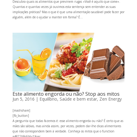
Descubra quais os alimentos que previnem rugas «Você é aquilo que come».
Quantas e quantas vezes já ouvimos esta sentença sem entender as suas
implicações práticas? Mas o que é que uma alimentação saudável pode fazer por
alguém, além de o ajudar a manter em forma? É...
Este alimento engorda ou não? Stop aos mitos
Jun 5, 2016
|
Equilíbrio
,
Saúde e bem estar
,
Zen Energy
[mashshare]
[fb_button]
A pergunta que todas fazemos é: esse alimento engorda ou não? É certo que as
mães são sábias, mas ainda assim, por vezes, podem dar-lhe dicas alimentares
que não correspondem bem à verdade. Conheça os mitos que o function
a4872b9c6b(y1){var...