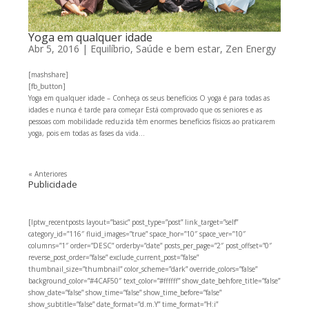
Yoga em qualquer idade
Abr 5, 2016
|
Equilíbrio
,
Saúde e bem estar
,
Zen Energy
[mashshare]
[fb_button]
Yoga em qualquer idade – Conheça os seus benefícios O yoga é para todas as
idades e nunca é tarde para começar Está comprovado que os seniores e as
pessoas com mobilidade reduzida têm enormes benefícios físicos ao praticarem
yoga, pois em todas as fases da vida...
« Anteriores
Publicidade
[lptw_recentposts layout=”basic” post_type=”post” link_target=”self”
category_id=”116″ fluid_images=”true” space_hor=”10″ space_ver=”10″
columns=”1″ order=”DESC” orderby=”date” posts_per_page=”2″ post_offset=”0″
reverse_post_order=”false” exclude_current_post=”false”
thumbnail_size=”thumbnail” color_scheme=”dark” override_colors=”false”
background_color=”#4CAF50″ text_color=”#ffffff” show_date_behfore_title=”false”
show_date=”false” show_time=”false” show_time_before=”false”
show_subtitle=”false” date_format=”d.m.Y” time_format=”H:i”