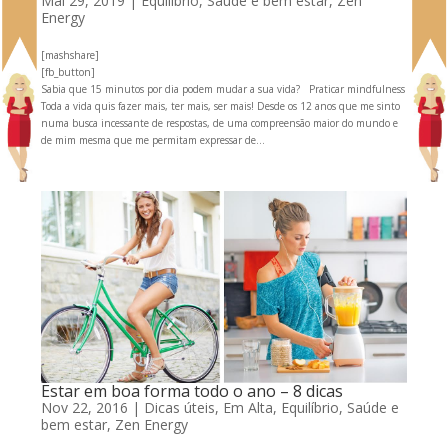
Mai 29, 2019
|
Equilíbrio
,
Saúde e bem estar
,
Zen
Energy
[mashshare]
[fb_button]
Sabia que 15 minutos por dia podem mudar a sua vida? Praticar mindfulness
Toda a vida quis fazer mais, ter mais, ser mais! Desde os 12 anos que me sinto
numa busca incessante de respostas, de uma compreensão maior do mundo e
de mim mesma que me permitam expressar de...
Estar em boa forma todo o ano – 8 dicas
Nov 22, 2016
|
Dicas úteis
,
Em Alta
,
Equilíbrio
,
Saúde e
bem estar
,
Zen Energy