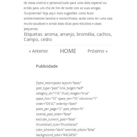
de mesa criativo e personalizado para uma data especial ou
então para um chá de fim de tarde com as suas amigas.
Surpreenda! Veja aqui mais sugestões:
como fazer
ambientadores baratos e maravilhosos
;
saiba como ter uma casa
muito saudável
e ainda
boas dicas para estúdios e casas
pequenas
.
Etiquetas:
aroma
,
arranjo
,
bromélia
,
cachos
,
Campo
,
cedro
HOME
« Anterior
Próximo »
Publicidade
[lptw_recentposts layout=”basic”
post_type=”post” link_target=”self”
category_id=”116″ fluid_images=”true”
space_hor=”10″ space_ver=”10″ columns=”1″
order=”DESC” orderby=”date”
posts_per_page=”2″ post_offset=”0″
reverse_post_order=”false”
exclude_current_post=”false”
thumbnail_size=”thumbnail”
color_scheme=”dark” override_colors=”false”
background_color=”#4CAF50″