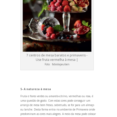
7 centros de mesa baratos e primaveris -
Use fruta vermelha à mesa |
Foto:
fabiolapaulsen
5- A natureza à mesa
Fruta e flores verdes ou amarelo-citrino, vermelhas ou rosa, é
uma questão de gosto. Com estas cores pode conseguir um
arranjo de mesa bem fresco, sobretudo, se for para um almoço
ou lanche. Desta forma entra no ambiente de Primavera onde
predominam as cores mais alegres. A meio da mesa pode colocar