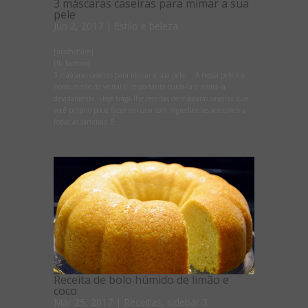
3 máscaras caseiras para mimar a sua
pele
Jun 2, 2017
|
Estilo e beleza
[mashshare]
[fb_button]
3 máscaras caseiras para mimar a sua pele A nossa pele é o
nosso cartão de visita! É importante cuidá-la e mimá-la
devidamente. Hoje trago-lhe receitas de máscaras caseiras que
você próprio pode fazer em casa com ingredientes acessíveis a
todas as carteiras. É...
Receita de bolo húmido de limão e
coco
Mar 25, 2017
|
Receitas
,
sidebar 3