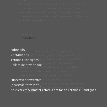
10 alimentos e cuidados para ter unhas fortes e bonitas Para
ter umas unhas fortes e bonitas o primeiro passo é uma
alimentação equilibrada e saudável… mas são precisos também
outros cuidados. Quer saber tudo? Conheça aqui 10 alimentos
e cuidados que ajudam a...
« Anteriores
Publicidade
Sobre nós
[lptw_recentposts layout=”basic” post_type=”post”
Contacte-nos
link_target=”self” category_id=”116″ fluid_images=”true”
space_hor=”10″ space_ver=”10″ columns=”1″ order=”DESC”
Termos e condições
orderby=”date” posts_per_page=”2″ post_offset=”0″
Política de privacidade
reverse_post_order=”false” exclude_current_post=”false”
thumbnail_size=”thumbnail” color_scheme=”dark”
override_colors=”false” background_color=”#4CAF50″
Subscrever Newsletter
text_color=”#ffffff” show_date_behfore_title=”false”
show_date=”false” show_time=”false” show_time_before=”false”
[newsman-form id='5']
show_subtitle=”false” date_format=”d.m.Y” time_format=”H:i”
Ao clicar em Submeter estará a aceitar os Termos e Condições
no_thumbnails=”show”]