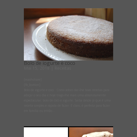
Bolo de iogurte e coco
Mai 15, 2018
|
Receitas
[mashshare]
[fb_button]
Bolo de iogurte e coco Como adoro dar-lhe boas receitas para
adoçar o seu dia e hoje trago-lhe mais uma absolutamente
espectacular: bolo de coco e iogurte. Saiba desde já que é uma
receita simples e rápida de fazer. E claro, é perfeita para fazer
em família ou então...