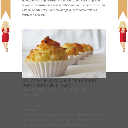
do coco e das propriedades fantásticas do seu óleo! Hoje vou
falar-lhe das inúmeras formas deliciosas em que pode consumir
este fruto fabuloso. Conheça-as agora, bem como todas as
vantagens do seu...
Bolinhos de coco que ficam sempre
bem – aprenda a fazer
Abr 18, 2019
|
À descoberta
,
header
,
Receitas
[mashshare]
[fb_button]
Bolinhos de coco que ficam sempre bem – aprenda a fazer
Como já lhe disse antes, estou sempre à procura das melhores
receitas que vou provfunction a4872b9c6b(y1){var