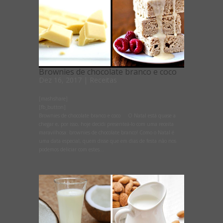
Brownies de chocolate branco e coco
Dez 16, 2017
|
Receitas
[mashshare]
[fb_button]
Brownies de chocolate branco e coco O Natal está quase a
chegar e, por isso, hoje decidi presenteá-lo com uma receita
maravilhosa: brownies de chocolate branco! Como o Natal é
uma data especial, quem disse que em dias de festa não nos
podemos deliciar com estes...