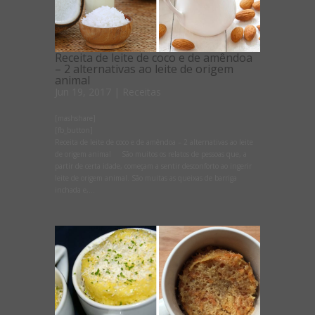
Receita de leite de coco e de amêndoa
– 2 alternativas ao leite de origem
animal
Jun 19, 2017
|
Receitas
[mashshare]
[fb_button]
Receita de leite de coco e de amêndoa – 2 alternativas ao leite
de origem animal São muitos os relatos de pessoas que, a
partir de certa idade, começam a sentir desconforto ao ingerir
leite de origem animal. São muitas as queixas de barriga
inchada e,...