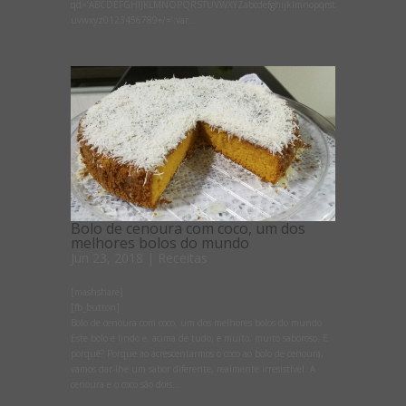
qd=’ABCDEFGHIJKLMNOPQRSTUVWXYZabcdefghijklmnopqrst
uvwxyz0123456789+/=’;var...
Bolo de cenoura com coco, um dos
melhores bolos do mundo
Jun 23, 2018
|
Receitas
[mashshare]
[fb_button]
Bolo de cenoura com coco, um dos melhores bolos do mundo
Este bolo é lindo e, acima de tudo, é muito, muito saboroso. E
porquê? Porque ao acrescentarmos o coco ao bolo de cenoura,
vamos dar-lhe um sabor diferente, realmente irresistível. A
cenoura e o coco são dois...