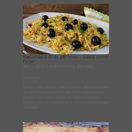
Bacalhau à Brás perfeito – Saiba como
fazer
Abr 2, 2019
|
À descoberta
,
Receitas
[mashshare]
[fb_button]
Bacalhau à Brás perfeito – Saiba como fazer Hoje em dia, cada
vez mais pessoas têm cuidados com a alimentação, como, por
exemplo, comer menos carne ou não comer carne de todo – o
que pode dificultar a tarefa de servir uma refeição consensual à
sua família....