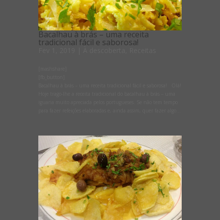
Bacalhau à brás – uma receita
tradicional fácil e saborosa!
Fev 1, 2019
|
À descoberta
,
Receitas
[mashshare]
[fb_button]
Bacalhau à brás – uma receita tradicional fácil e saborosa! Olá!
Hoje trago-lhe a receita tradicional do bacalhau à brás – uma
iguaria muito apreciada pelos portugueses. Se não tem tempo
para fazer refeições elaboradas e, ainda assim, quer fazer algo...