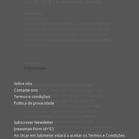
Dez 15, 2018
|
À descoberta
,
Receitas
[mashshare]
[fb_button]
Batatas com couve, ovos e bacalhau – o prato mais tradicional
Esta é uma das receitas tradicionais mais amadas. E dou-lhe
duas opções para fazer aí em sua casa. Começo pela receita
tradicional de batatas com couve portuguesa, ovos e bacalhau
cozido. Mas no...
« Anteriores
Publicidade
Sobre nós
[lptw_recentposts layout=”basic” post_type=”post”
Contacte-nos
link_target=”self” category_id=”116″ fluid_images=”true”
space_hor=”10″ space_ver=”10″ columns=”1″ order=”DESC”
Termos e condições
orderby=”date” posts_per_page=”2″ post_offset=”0″
Política de privacidade
reverse_post_order=”false” exclude_current_post=”false”
thumbnail_size=”thumbnail” color_scheme=”dark”
override_colors=”false” background_color=”#4CAF50″
Subscrever Newsletter
text_color=”#ffffff” show_date_behfore_title=”false”
show_date=”false” show_time=”false” show_time_before=”false”
[newsman-form id='5']
show_subtitle=”false” date_format=”d.m.Y” time_format=”H:i”
Ao clicar em Submeter estará a aceitar os Termos e Condições
no_thumbnails=”show”]