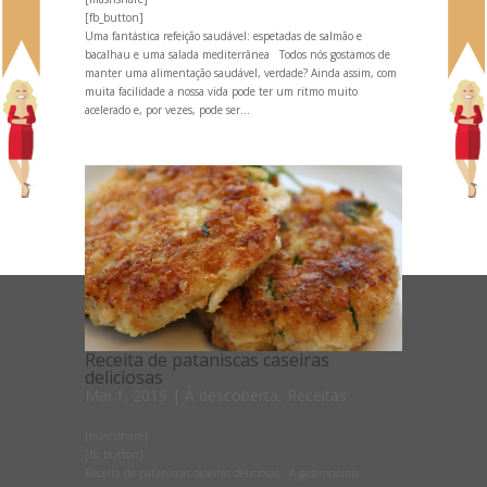
[fb_button]
Uma fantástica refeição saudável: espetadas de salmão e
bacalhau e uma salada mediterrânea Todos nós gostamos de
manter uma alimentação saudável, verdade? Ainda assim, com
muita facilidade a nossa vida pode ter um ritmo muito
acelerado e, por vezes, pode ser...
Receita de pataniscas caseiras
deliciosas
Mai 1, 2019
|
À descoberta
,
Receitas
[mashshare]
[fb_button]
Receita de pataniscas caseiras deliciosas A gastronomia