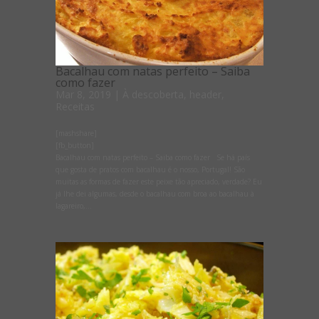
Bacalhau com natas perfeito – Saiba
como fazer
Mar 8, 2019
|
À descoberta
,
header
,
Receitas
[mashshare]
[fb_button]
Bacalhau com natas perfeito – Saiba como fazer Se há país
que gosta de pratos com bacalhau é o nosso, Portugal! São
muitas as formas de fazer este peixe tão apreciado, verdade? Eu
já lhe dei algumas, desde o bacalhau com broa ao bacalhau à
lagareiro,...