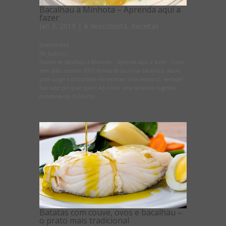
Bacalhau à Minhota – Aprenda aqui a
fazer
Jan 3, 2019
|
À descoberta
,
Receitas
[mashshare]
[fb_button]
Receita de Bacalhau à Minhota – Aprenda aqui a fazer Como
bem sabe, existem 1001 formas de cozinhar bacalhau. Assim,
pode surgir a dificuldade em escolher uma receita só, verdade?
Não sabe por qual optar? Aqui tem uma belíssima sugestão
directamente do Minho...
Batatas com couve, ovos e bacalhau –
o prato mais tradicional