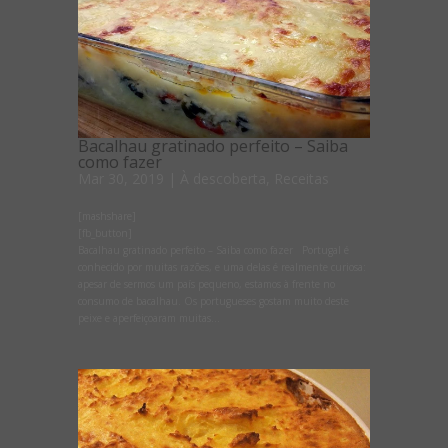
Bacalhau gratinado perfeito – Saiba
como fazer
Mar 30, 2019
|
À descoberta
,
Receitas
[mashshare]
[fb_button]
Bacalhau gratinado perfeito – Saiba como fazer Portugal é
conhecido por muitas razões, e uma delas é realmente curiosa:
apesar de sermos um país pequeno, estamos à frente no
consumo de bacalhau. Os portugueses gostam muito deste
peixe e aperfeiçoaram muitas...