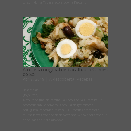
consumido na Madeira, sobretudo na Páscoa....
A receita original de bacalhau à Gomes
de Sá
Abr 8, 2019
|
À descoberta
,
Receitas
[mashshare]
[fb_button]
A receita original de bacalhau à Gomes de Sá O bacalhau é,
provavelmente, o peixe mais popular da gastronomia
portuguesa, concorda? Existem 1001 receitas diferentes e
muitas formas tradicionais de o cozinhar – não é por acaso que
é apelidado de “fiel amigo” dos...