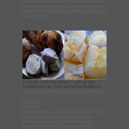
portuguesa tem pratos irresistíveis. Esta receita de pataniscas
caseiras deliciosas, é simples de fazer, não necessita de muitos
ingredientes e tem um sabor inconfundível. Por isso tome nota
e experimente. Vai...
Inhame com bacalhau – um prato
tradicional da Quaresma na Madeira
Abr 17, 2019
|
Receitas
,
Saúde e bem estar
[mashshare]
[fb_button]
Inhame com bacalhau – um prato tradicional da Quaresma na
Madeira Como bem sabe, gosto muito de variar na
alimentação e, sobretudo, de aproveitar o que de melhor a
terra dá. Hoje falo-lhe de um tubérculo que é muito