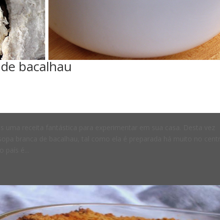
 de bacalhau
 uma receita fantástica para experimentar em sua casa. Desta vez
sopa branca de bacalhau, tal como ela é preparada há muito no cent
país é...