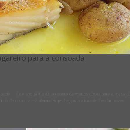
agareiro para a consoada
nsoada Este ano já lhe dei a receita de muitos doces para a mesa d
ilhós de cenoura e à aletria. Hoje chegou a altura de lhe dar novas