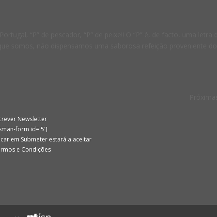
rtugal, “P” de pescador, “P” de peixe!! O “P” é, de facto, uma letra 
 que somos, não dispensamos uma saborosa refeição proveniente d
Próxima
crever Newsletter
sman-form id='5']
icar em Submeter estará a aceitar
ermos e Condições