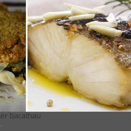
er bacalhau
ar