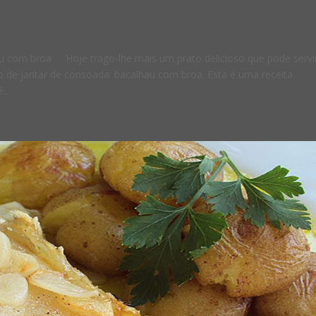
u com broa Hoje trago-lhe mais um prato delicioso que pode servi
o de jantar de consoada: bacalhau com broa. Esta é uma receita
...