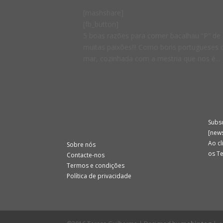
[mashshare]
[fb_button]
5 boas razões para comer bacalhau “P” de Po
muitas paixões!!! Como bons portugueses
mar, cozinhada com a mestria que nos é...
Subs
[new
Ao cl
Sobre nós
os T
Contacte-nos
Termos e condições
Política de privacidade