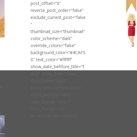
post_offset=”0″
reverse_post_order=”false”
exclude_current_post=”false
”
thumbnail_size=”thumbnail”
color_scheme=”dark”
override_colors=”false”
background_color=”#4CAF5
0″ text_color=”#ffffff”
show_date_behfore_title=”f
alse” show_date=”false”
show_time=”false”
ro
show_time_before=”false”
show_subtitle=”false”
date_format=”d.m.Y”
time_format=”H:i”
no_thumbnails=”show”]