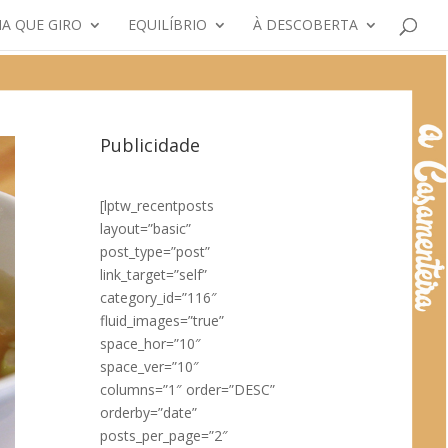
A QUE GIRO
EQUILÍBRIO
À DESCOBERTA
Publicidade
[lptw_recentposts
layout=”basic”
post_type=”post”
link_target=”self”
category_id=”116″
fluid_images=”true”
space_hor=”10″
space_ver=”10″
columns=”1″ order=”DESC”
orderby=”date”
posts_per_page=”2″