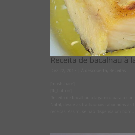
Receita de bacalhau à l
Dez 22, 2017
|
À descoberta
,
Receitas
[mashshare]
[fb_button]
Receita de bacalhau à lagareiro para a co
Natal, desde as tradicionais rabanadas às f
receitas. Assim, se não dispensa um bom...