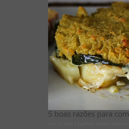
5 boas razões para com
Dez 23, 2016
|
Equilíbrio
,
Saúde e bem est