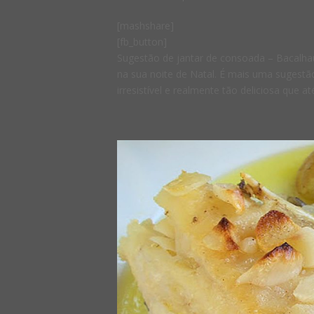
[mashshare]
[fb_button]
Sugestão de jantar de consoada – Bacalha
na sua noite de Natal. É mais uma sugestã
irresistível e realmente tão deliciosa que até