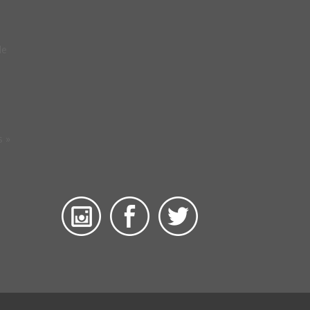
de
o
s »