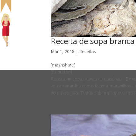
Receita de sopa branca
Mar 1, 2018
|
Receitas
[mashshare]
[fb_button]
Receita de sopa branca de bacalhau E mais
vou ensinar-lhe como fazer a maravilhosa 
do nosso país. Todos sabemos que o nosso 