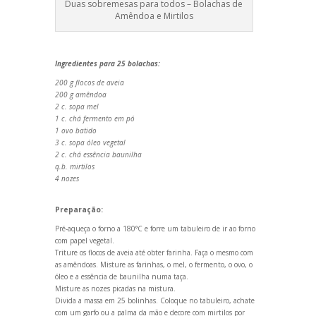
Duas sobremesas para todos – Bolachas de
Amêndoa e Mirtilos
Ingredientes para 25 bolachas:
200 g flocos de aveia
200 g amêndoa
2 c. sopa mel
1 c. chá fermento em pó
1 ovo batido
3 c. sopa óleo vegetal
2 c. chá essência baunilha
q.b. mirtilos
4 nozes
Preparação:
Pré-aqueça o forno a 180°C e forre um tabuleiro de ir ao forno
com papel vegetal.
Triture os flocos de aveia até obter farinha. Faça o mesmo com
as amêndoas. Misture as farinhas, o mel, o fermento, o ovo, o
óleo e a essência de baunilha numa taça.
Misture as nozes picadas na mistura.
Divida a massa em 25 bolinhas. Coloque no tabuleiro, achate
com um garfo ou a palma da mão e decore com mirtilos por