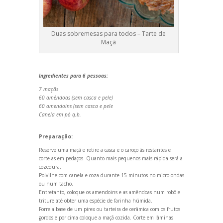
Duas sobremesas para todos – Tarte de
Maçã
Ingredientes para 6 pessoas:
7 maçãs
60 amêndoas (sem casca e pele)
60 amendoins (sem casca e pele
Canela em pó q.b.
Preparação:
Reserve uma maçã e retire a casca e o caroço às restantes e
corte-as em pedaços. Quanto mais pequenos mais rápida será a
cozedura.
Polvilhe com canela e coza durante 15 minutos no micro-ondas
ou num tacho.
Entretanto, coloque os amendoins e as amêndoas num robô e
triture até obter uma espécie de farinha húmida.
Forre a base de um pirex ou tarteira de cerâmica com os frutos
gordos e por cima coloque a maçã cozida. Corte em lâminas