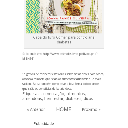
Capa do livro Comer para controlar a
diabetes
Saiba mais em:
http://www.esferadoslivros.pt/livros.php?
id_li=541
Se gostou de conhecer estas duas sobremesas doces para todos,
conheça também quais são os
alimentos saudáveis que mais
saciam
. Saiba também como
estar a boa forma todo o ano
e
quais são os
benefícios da batata doce
.
Etiquetas:
alimentação
,
alimentos
,
amendôas
,
bem-estar
,
diabetes
,
dicas
HOME
« Anterior
Próximo »
Publicidade