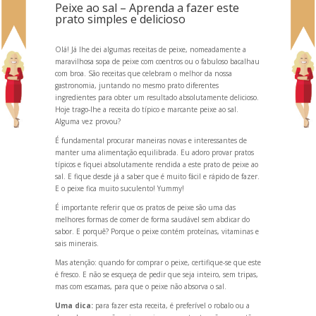
Peixe ao sal – Aprenda a fazer este
prato simples e delicioso
Olá! Já lhe dei algumas receitas de peixe, nomeadamente a
maravilhosa
sopa de peixe com coentros
ou o
fabuloso bacalhau
com broa
. São receitas que celebram o melhor da nossa
gastronomia, junt
ando no mesmo prato diferentes
ingredientes para obter um resultado absolutamente delicioso.
Hoje trago-lhe a receita do típico e marcante peixe ao sal.
Alguma vez provou?
É fundamental procurar maneiras novas e interessantes de
manter uma alimentação equilibrada. Eu adoro provar pratos
típicos e fiquei absolutamente rendida a este prato de peixe ao
sal. E fique desde já a saber que é muito fácil e rápido de fazer.
E o peixe fica muito suculento! Yummy!
É importante referir que os pratos de peixe são uma das
melhores formas de comer de forma saudável sem abdicar do
sabor. E porquê? Porque o peixe contém proteínas, vitaminas e
sais minerais.
Mas atenção: qu
ando for comprar o peixe, certifique-se que este
é fresco. E não se esqueça de pedir que seja inteiro, sem tripas,
mas com escamas, para que o peixe não absorva o sal.
Uma dica:
para fazer esta receita, é preferível o robalo ou a