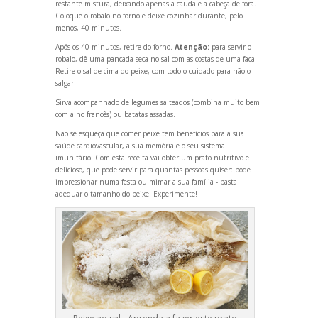
restante mistura, deix
ando apenas a cauda e a cabeça de fora.
Coloque o robalo no forno e deixe cozinhar durante, pelo
menos, 40 minutos.
Após os 40 minutos, retire do forno.
Atenção:
para servir o
robalo, dê uma pancada seca no sal com as costas de uma faca.
Retire o sal de cima do peixe, com todo o cuidado para não o
salgar.
Sirva acompanhado de legumes salteados (combina muito bem
com alho francês) ou batatas assadas.
Não se esqueça que comer peixe tem benefícios para a sua
saúde cardiovascular, a sua memória e o seu sistema
imunitário. Com esta receita vai obter um prato nutritivo e
delicioso, que pode servir para quantas pessoas quiser: pode
impressionar numa festa ou mimar a sua família - basta
adequar o tamanho do peixe. Experimente!