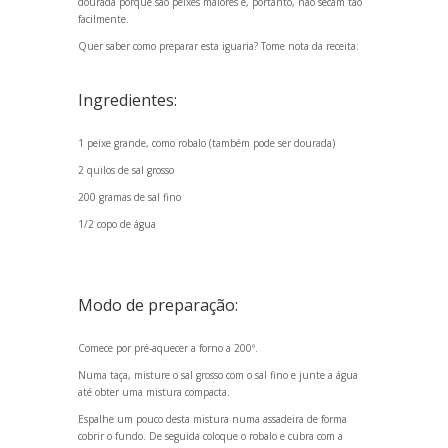
dourada porque são peixes maiores e, portanto, não secam tão
facilmente.
Quer saber como preparar esta iguaria? Tome nota da receita:
Ingredientes:
1 peixe gr
ande, como robalo (também pode ser dourada)
2 quilos de sal grosso
200 gramas de sal fino
1/2 copo de água
Modo de preparação:
Comece por pré-aquecer a forno a 200º.
Numa taça, misture o sal grosso com o sal fino e junte a água
até obter uma mistura compacta.
Espalhe um pouco desta mistura numa assadeira de forma
cobrir o fundo. De seguida coloque o robalo e cubra com a