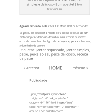
Peixe ao sal - Aprenda a fazer este prato
simples e delicioso- Bom apetite! |
Foto:
taste.com.au
Agradecimento pela receita:
Maria Delfina Fern
andes
Se gostou de descobrir a receita do fabuloso peixe ao sal, um
prato simples e delicioso, descubra mais receitas deliciosas:
arroz de polvo
,
lasanha light de beringela
e, para a sobremesa,
a doce
baba de camelo
.
Etiquetas:
jantar requintado
,
jantar simples
,
peixe
,
peixe ao sal
,
peixe delicioso
,
receita
de peixe
HOME
« Anterior
Próximo »
Publicidade
[lptw_recentposts layout=”basic”
post_type=”post” link_target=”self”
category_id=”116″ fluid_images=”true”
space_hor=”10″ space_ver=”10″ columns=”1″
order=”DESC” orderby=”date”