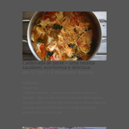
Caldeirada de peixe – uma receita
saudável, económica e deliciosa
Abr 13, 2019
|
À descoberta
,
Receitas
[mashshare]
[fb_button]
Caldeirada de peixe – uma receita saudável, económica e
deliciosa Aqui no meu site há receitas para todos os gostos,
como bem sabe! Consulto frequentemente os meus amigos com
mais mão para a cozinha e partilho consigo verdadeiras
maravilhas! Sei que já lhe dei...