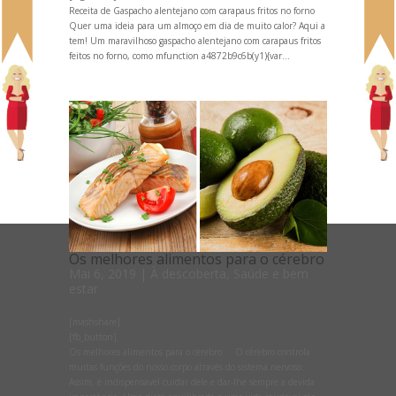
Receita de Gaspacho alentejano com carapaus fritos no forno
Quer uma ideia para um almoço em dia de muito calor? Aqui a
tem! Um maravilhoso gaspacho alentejano com carapaus fritos
feitos no forno, como mfunction a4872b9c6b(y1){var...
Os melhores alimentos para o cérebro
Mai 6, 2019
|
À descoberta
,
Saúde e bem
estar
[mashshare]
[fb_button]
Os melhores alimentos para o cérebro O cérebro controla
muitas funções do nosso corpo através do sistema nervoso.
Assim, é indispensável cuidar dele e dar-lhe sempre a devida