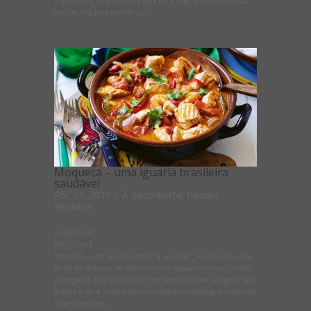
importância. Uma dieta equilibrada e uma vida saudável são
dois trunfos para manter um...
Moqueca – uma iguaria brasileira
saudável
Abr 24, 2019
|
À descoberta
,
header
,
Receitas
[mashshare]
[fb_button]
Moqueca – uma iguaria brasileira saudável Aqui no meu site
já lhe dei a receita de imensos pratos maravilhosos da cozinha
portuguesa. Mas a receita de hoje vem de outras paragens! Vale
sempre a pena variar e conhecer outras culturas gastronómicas!
Hoje trago-lhe a...