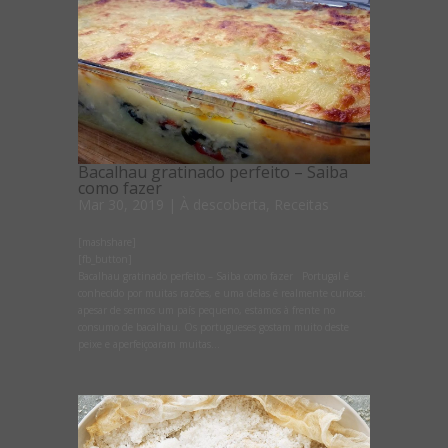
Bacalhau gratinado perfeito – Saiba
como fazer
Mar 30, 2019
|
À descoberta
,
Receitas
[mashshare]
[fb_button]
Bacalhau gratinado perfeito – Saiba como fazer Portugal é
conhecido por muitas razões, e uma delas é realmente curiosa:
apesar de sermos um país pequeno, estamos à frente no
consumo de bacalhau. Os portugueses gostam muito deste
peixe e aperfeiçoaram muitas...