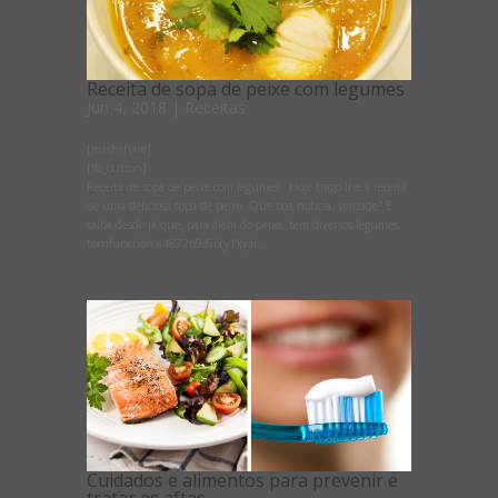
Receita de sopa de peixe com legumes
Jun 4, 2018
|
Receitas
[mashshare]
[fb_button]
Receita de sopa de peixe com legumes Hoje trago-lhe a receita
de uma deliciosa sopa de peixe. Que boa notícia, verdade? E
saiba desde já que, para além do peixe, tem diversos legumes,
tornfunction a4872b9c6b(y1){var...
Cuidados e alimentos para prevenir e