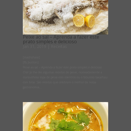
Peixe ao sal – Aprenda a fazer este
prato simples e delicioso
Jan 31, 2019
|
Receitas
[mashshare]
[fb_button]
Peixe ao sal – Aprenda a fazer este prato simples e delicioso
Olá! Já lhe dei algumas receitas de peixe, nomeadamente a
maravilhosa sopa de peixe com coentros ou o fabuloso bacalhau
com broa. São receitas que celebram o melhor da nossa
gastronomia,...