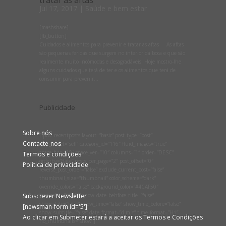
tratar as aftas
Jul 17, 2017
|
Saúde e bem estar
[mashshare]
[fb_button]
Cuidados e alimentos para prevenir e tratar as aftas As aftas
são pequenas feridas que surgem no interior da boca e que são
realmente muito incómodas e desagradáveis. Hoje mostro-lhe
alguns cuidados que terá de ter e os alimentos que terá de
consumir para prevenir...
Publicidade
Sobre nós
[lptw_recentposts layout=”basic” post_type=”post”
Contacte-nos
link_target=”self” category_id=”116″ fluid_images=”true”
space_hor=”10″ space_ver=”10″ columns=”1″ order=”DESC”
Termos e condições
orderby=”date” posts_per_page=”2″ post_offset=”0″
Política de privacidade
reverse_post_order=”false” exclude_current_post=”false”
thumbnail_size=”thumbnail” color_scheme=”dark”
override_colors=”false” background_color=”#4CAF50″
Subscrever Newsletter
text_color=”#ffffff” show_date_behfore_title=”false”
show_date=”false” show_time=”false” show_time_before=”false”
[newsman-form id='5']
show_subtitle=”false” date_format=”d.m.Y” time_format=”H:i”
Ao clicar em Submeter estará a aceitar os Termos e Condições
no_thumbnails=”show”]