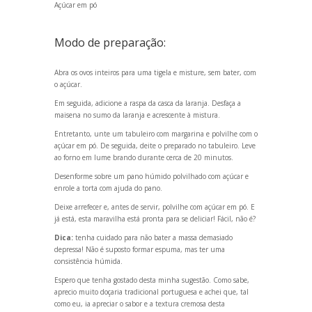
Açúcar em pó
Modo de preparação:
Abra os ovos inteiros para uma tigela e misture, sem bater, com
o açúcar.
Em seguida, adicione a raspa da casca da laranja. Desfaça a
maisena no sumo da laranja e acrescente à mistura.
Entretanto, unte um tabuleiro com margarina e polvilhe com o
açúcar em pó. De seguida, deite o preparado no tabuleiro. Leve
ao forno em lume br
ando durante cerca de 20 minutos.
Desenforme sobre um pano húmido polvilhado com açúcar e
enrole a torta com ajuda do pano.
Deixe arrefecer e, antes de servir, polvilhe com açúcar em pó. E
já está, esta maravilha está pronta para se deliciar! Fácil, não é?
Dica:
tenha cuidado para não bater a massa demasiado
depressa! Não é suposto formar espuma, mas ter uma
consistência húmida.
Espero que tenha gostado desta minha sugestão. Como sabe,
aprecio muito doçaria tradicional portuguesa e achei que, tal
como eu, ia apreciar o sabor e a textura cremosa desta