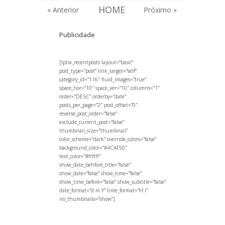
HOME
« Anterior
Próximo »
Publicidade
[lptw_recentposts layout=”basic”
post_type=”post” link_target=”self”
category_id=”116″ fluid_images=”true”
space_hor=”10″ space_ver=”10″ columns=”1″
order=”DESC” orderby=”date”
posts_per_page=”2″ post_offset=”0″
reverse_post_order=”false”
exclude_current_post=”false”
thumbnail_size=”thumbnail”
color_scheme=”dark” override_colors=”false”
background_color=”#4CAF50″
text_color=”#ffffff”
show_date_behfore_title=”false”
show_date=”false” show_time=”false”
show_time_before=”false” show_subtitle=”false”
date_format=”d.m.Y” time_format=”H:i”
no_thumbnails=”show”]