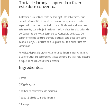
Torta de laranja – aprenda a fazer
este doce conventual
A clássica e irresistível torta de laranja! Esta sobremesa, que
data do século XVI, é um doce conventual que se encontra
espalhado um pouco por todo o país. Ainda assim, diz-se que
esta receita, como hoje é mais conhecida, deve ter sido oriunda
do Convento de Nossa Senhora da Conceição de Lagos. De
sabor forte e de textura cremosa e suave, este doce tem como
base a laranja, um fruto de que gosto muito e super rico em
vitaminas.
Acredite: depois de provar esta torta de laranja, nunca mais vai
querer outra! Eu descobri-o através de uma maravilhosa doceira
e fiquei rendida. Aqui tem a receita:
Ingredientes:
6 ovos
250g de açúcar
1 colher de sobremesa de maisena
1 copo (2 dl) de sumo de laranja
1 laranja