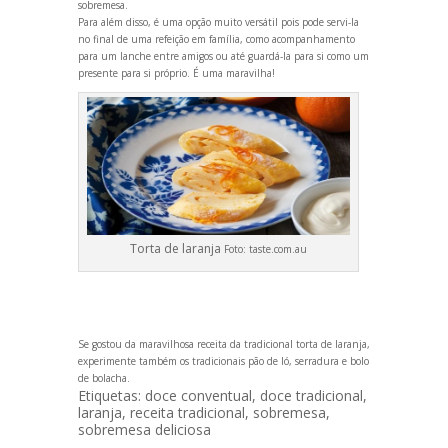
sobremesa.
Para além disso, é uma opção muito versátil pois pode servi-la
no final de uma refeição em família, como acompanhamento
para um lanche entre amigos ou até guardá-la para si como um
presente para si próprio. É uma maravilha!
Torta de laranja
Foto:
taste.com.au
Se gostou da maravilhosa receita da tradicional torta de laranja,
experimente também os tradicionais
pão de ló
,
serradura
e
bolo
de bolacha
.
Etiquetas:
doce conventual
,
doce tradicional
,
laranja
,
receita tradicional
,
sobremesa
,
sobremesa deliciosa