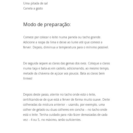
Uma pitada de sal
Canela a gosto
Modo de preparação:
Comece por colocar o leite numa panela ou tacho gr
ande.
Adicione a raspa da lima e deixe ao lume até que comece a
ferver. Depois, diminua a temperatura para o mínimo possível.
De seguida separe as claras das gemas dos ovos. Coloque a claras
numa taça e bata-as em castelo, adicion
ando, ao mesmo tempo,
metade da chávena de açúcar aos poucos. Bata as claras bem
firmes!
Depois deste passo, atente no tacho onde está o leite,
certific
ando-se de que está a ferver de forma muito suave. Deite
colheradas da mistura anterior – us
ando, por exemplo, uma
colher de gelado ou duas colheres em concha – no tacho onde
está o leite. Tenha cuidado para não fazer demasiadas de cada
vez - 4 ou 5, no máximo, serão suficientes.