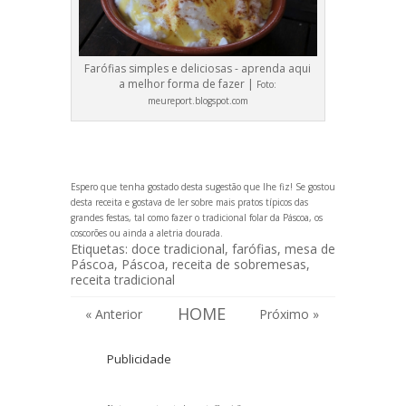
Farófias simples e deliciosas - aprenda aqui
a melhor forma de fazer |
Foto:
meureport.blogspot.com
Espero que tenha gostado desta sugestão que lhe fiz! Se gostou
desta receita e gostava de ler sobre mais pratos típicos das
gr
andes festas, tal como fazer o tradicional
folar da Páscoa,
os
coscorões
ou ainda a
aletria dourada
.
Etiquetas:
doce tradicional
,
farófias
,
mesa de
Páscoa
,
Páscoa
,
receita de sobremesas
,
receita tradicional
HOME
« Anterior
Próximo »
Publicidade