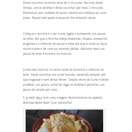
Deixe cozinhar durante cerca de 2 minutos. No final deste
tempo, vire as farófias e deixe cozinhar por mais 2 minutos.
Remova-as com cuidado do tacho, escorra-as e coloque-as num
prato. Repita este passo enquanto lhe restarem claras.
Coloque a farinha e o sal numa tigela e acrescente um pouco
do leite, até que a farinha esteja dissolvida. Depois, acrescente
as gemas e o restante do açúcar e bata até que a mistura fique
muito suave e de uma cor amarela pálida. Adicione mais um
pouco do leite e envolva na mistura.
Junte esta mistura no tacho onde se encontra o restante do
leite. Deixe cozinhar em lume br
ando, mexendo sempre, até
que engrosse e sem deixar ferver. Depois retire do lume e deixe
arrefecer um pouco, antes de regar as farófias e polvilhar um
pouco de canela por cima.
E já está! Aqui tem uma imagem demonstrativa do aspecto
delicioso deste doce! Que maravilha!