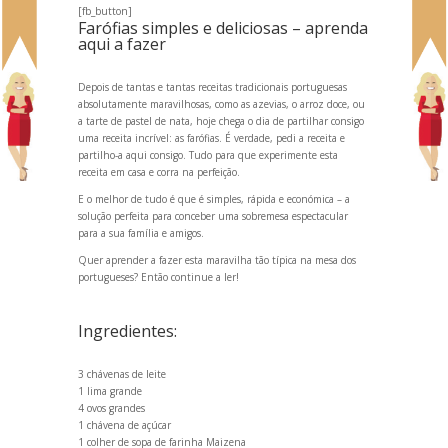
[fb_button]
Farófias simples e deliciosas – aprenda
aqui a fazer
Depois de tantas e tantas receitas tradicionais portuguesas
absolutamente maravilhosas, como as
azevias
, o
arroz doce
, ou
a
tarte de pastel de nata
, hoje chega o dia de partilhar consigo
uma receita incrível: as farófias. É verdade, pedi a receita e
partilho-a aqui consigo. Tudo para que experimente esta
receita em casa e corra na perfeição.
E o melhor de tudo é que é simples, rápida e económica – a
solução perfeita para conceber uma sobremesa espectacular
para a sua família e amigos.
Quer aprender a fazer esta maravilha tão típica na mesa dos
portugueses? Então continue a ler!
Ingredientes:
3 chávenas de leite
1 lima gr
ande
4 ovos gr
andes
1 chávena de açúcar
1 colher de sopa de farinha Maizena