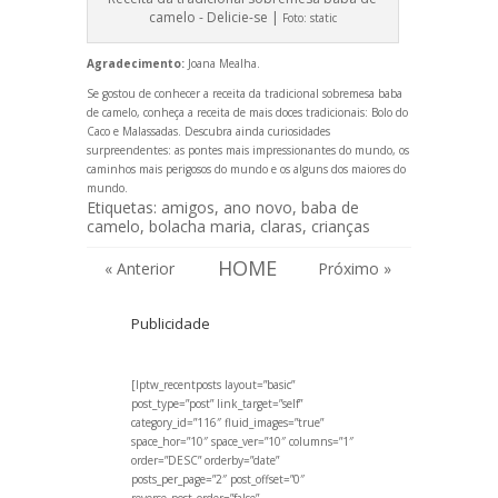
camelo - Delicie-se |
Foto:
static
Agradecimento:
Joana Mealha.
Se gostou de conhecer a receita da tradicional sobremesa baba
de camelo, conheça a receita de mais doces tradicionais:
Bolo do
Caco
e
Malassadas
. Descubra ainda curiosidades
surpreendentes:
as pontes mais impressionantes do mundo
, os
caminhos mais perigosos do mundo
e os
alguns dos maiores do
mundo
.
Etiquetas:
amigos
,
ano novo
,
baba de
camelo
,
bolacha maria
,
claras
,
crianças
HOME
« Anterior
Próximo »
Publicidade
[lptw_recentposts layout=”basic”
post_type=”post” link_target=”self”
category_id=”116″ fluid_images=”true”
space_hor=”10″ space_ver=”10″ columns=”1″
order=”DESC” orderby=”date”
posts_per_page=”2″ post_offset=”0″