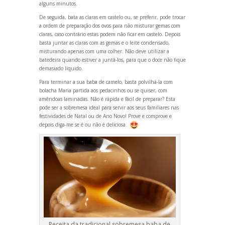
alguns minutos.
De seguida, bata as claras em castelo ou, se preferir, pode trocar
a ordem de preparação dos ovos para não misturar gemas com
claras, caso contrário estas podem não ficar em castelo. Depois
basta juntar as claras com as gemas e o leite condensado,
mistur
ando apenas com uma colher. Não deve utilizar a
batedeira qu
ando estiver a juntá-los, para que o doce não fique
demasiado líquido.
Para terminar a sua baba de camelo, basta polvilhá-la com
bolacha Maria partida aos pedacinhos ou se quiser, com
amêndoas laminadas. Não é rápida e fácil de preparar? Esta
pode ser a sobremesa ideal para servir aos seus familiares nas
festividades de Natal ou de Ano Novo! Prove e comprove e
depois diga-me se é ou não é deliciosa.
Receita da tradicional sobremesa baba de