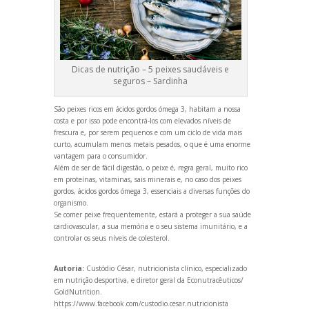
Dicas de nutrição – 5 peixes saudáveis e
seguros – Sardinha
São peixes ricos em ácidos gordos ómega 3, habitam a nossa
costa e por isso pode encontrá-los com elevados níveis de
frescura e, por serem pequenos e com um ciclo de vida mais
curto, acumulam menos metais pesados, o que é uma enorme
vantagem para o consumidor.
Além de ser de fácil digestão, o peixe é, regra geral, muito rico
em proteínas, vitaminas, sais minerais e, no caso dos peixes
gordos, ácidos gordos ómega 3, essenciais a diversas funções do
organismo.
Se comer peixe frequentemente, estará a proteger a sua saúde
cardiovascular, a sua memória e o seu sistema imunitário, e a
controlar os seus níveis de colesterol.
Autoria:
Custódio César, nutricionista clínico, especializado
em nutrição desportiva, e diretor geral da Econutracêuticos/
GoldNutrition.
https://www.facebook.com/custodio.cesar.nutricionista