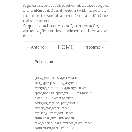
Se gostou de saber quais são os peixes mais saudáveis e seguros,
saiba também quais são os
alimentos antioxidantes
e quais as
quantidades ideais de cada alimento
. Descubra também
7 boas
razões para comer castanhas
.
Etiquetas:
acha que sabe?
,
alimentação
,
alimentação saudável
,
alimentos
,
bem-estar
,
dicas
HOME
« Anterior
Próximo »
Publicidade
[lptw_recentposts layout=”basic”
post_type=”post” link_target=”self”
category_id=”116″ fluid_images=”true”
space_hor=”10″ space_ver=”10″ columns=”1″
order=”DESC” orderby=”date”
posts_per_page=”2″ post_offset=”0″
reverse_post_order=”false”
exclude_current_post=”false”
thumbnail_size=”thumbnail”
color_scheme=”dark” override_colors=”false”
background_color=”#4CAF50″