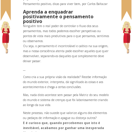
Pensamento positivo, dicas para viver bem, por Carlos Baltazar
Aprenda a enquadrar
positivamente o pensamento
positivo
Ninguém tem o real poder de controlar o fluxo dos seus
pensamentos, mas todos podemos escolher perspetivas ou
pontos de vista mais produtivos para o que pensamos, sentimos
ou observamos.
Ou seja, o pensamento é incontrolável e caótico na sua origem,
mas a nossa consciência atenta pode escolher aqueles que quer
desenvolver, separ
ando-os daqueles que simplesmente deve
deixar passar.
__
Como cria a sua própria visão da realidade? Recebe informação
do mundo exterior, interpreta, dá significado às coisas e aos
acontecimentos e chega a certas conclusões.
Mas, nada disto acontece sem passar pela Matriz do seu modelo
do mundo e sistema de crenças que foi laboriosamente cri
ando
ao longo da sua vida.
Neste processo, não sucede que valorize alguns dos elementos
ou pedaços de informação e apague ou distorça outros?
E é curioso que, qu
ando percebemos que isto é
inevitável, acabamos por ganhar uma inesperada