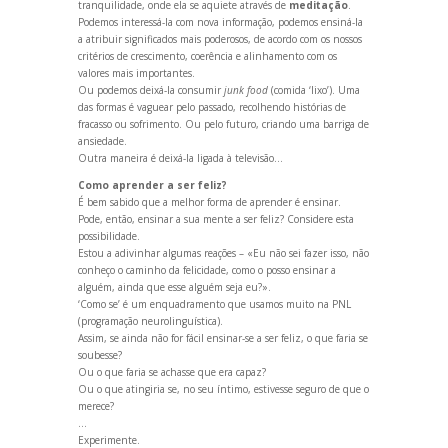
tranquilidade, onde ela se aquiete através de
meditação
.
Podemos interessá-la com nova informação, podemos ensiná-la
a atribuir significados mais poderosos, de acordo com os nossos
critérios de crescimento, coerência e alinhamento com os
valores mais importantes.
Ou podemos deixá-la consumir
junk food
(comida ‘lixo’). Uma
das formas é vaguear pelo passado, recolhendo histórias de
fracasso ou sofrimento. Ou pelo futuro, cri
ando uma barriga de
ansiedade.
Outra maneira é deixá-la ligada à televisão...
Como aprender a ser feliz?
É bem sabido que a melhor forma de aprender é ensinar.
Pode, então, ensinar a sua mente a ser feliz? Considere esta
possibilidade.
Estou a adivinhar algumas reações – «Eu não sei fazer isso, não
conheço o caminho da felicidade, como o posso ensinar a
alguém, ainda que esse alguém seja eu?».
‘Como se’ é um enquadramento que usamos muito na PNL
(programação neurolinguística).
Assim, se ainda não for fácil ensinar-se a ser feliz, o que faria se
soubesse?
Ou o que faria se achasse que era capaz?
Ou o que atingiria se, no seu íntimo, estivesse seguro de que o
merece?
...
Experimente.