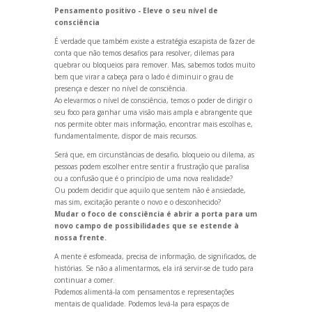
Pensamento positivo - Eleve o seu nível de
consciência
É verdade que também existe a estratégia escapista de fazer de
conta que não temos desafios para resolver, dilemas para
quebrar ou bloqueios para remover. Mas, sabemos todos muito
bem que virar a cabeça para o lado é diminuir o grau de
presença e descer no nível de consciência.
Ao elevarmos o nível de consciência, temos o poder de dirigir o
seu foco para ganhar uma visão mais ampla e abrangente que
nos permite obter mais informação, encontrar mais escolhas e,
fundamentalmente, dispor de mais recursos.
Será que, em circunstâncias de desafio, bloqueio ou dilema, as
pessoas podem escolher entre sentir a frustração que paralisa
ou a confusão que é o princípio de uma nova realidade?
Ou podem decidir que aquilo que sentem não é ansiedade,
mas sim, excitação perante o novo e o desconhecido?
Mudar o foco de consciência é abrir a porta para um
novo campo de possibilidades que se estende à
nossa frente.
A mente é esfomeada, precisa de informação, de significados, de
histórias. Se não a alimentarmos, ela irá servir-se de tudo para
continuar a comer.
Podemos alimentá-la com pensamentos e representações
mentais de qualidade. Podemos levá-la para espaços de