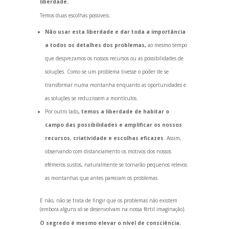
liberdade.
Temos duas escolhas possíveis:
Não usar esta liberdade e dar toda a importância
a todos os detalhes dos problemas,
ao mesmo tempo
que desprezamos os nossos recursos ou as possibilidades de
soluções. Como se um problema tivesse o poder de se
transformar numa montanha enquanto as oportunidades e
as soluções se reduzissem a montículos.
Por outro lado
, temos a liberdade de habitar o
campo das possibilidades e amplificar os nossos
recursos
,
criatividade e escolhas eficazes
. Assim,
observ
ando com distanciamento os motivos dos nossos
efémeros sustos, naturalmente se tornarão pequenos relevos
as montanhas que antes pareciam os problemas.
E não, não se trata de fingir que os problemas não existem
(embora alguns só se desenvolvam na nossa fértil imaginação).
O segredo é mesmo elevar o nível de consciência.