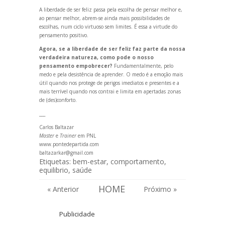
A liberdade de ser feliz passa pela escolha de pensar melhor e,
ao pensar melhor, abrem-se ainda mais possibilidades de
escolhas, num ciclo virtuoso sem limites. É essa a virtude do
pensamento positivo.
Agora, se a liberdade de ser feliz faz parte da nossa
verdadeira natureza, como pode o nosso
pensamento empobrecer?
Fundamentalmente, pelo
medo e pela desistência de aprender. O medo é a emoção mais
útil qu
ando nos protege de perigos imediatos e presentes e a
mais terrível qu
ando nos contrai e limita em apertadas zonas
de (des)conforto.
___
Carlos Baltazar
Master
e
Trainer
em PNL
www.pontedepartida.com
baltazarkar@gmail.com
Etiquetas:
bem-estar
,
comportamento
,
equilibrio
,
saúde
HOME
« Anterior
Próximo »
Publicidade