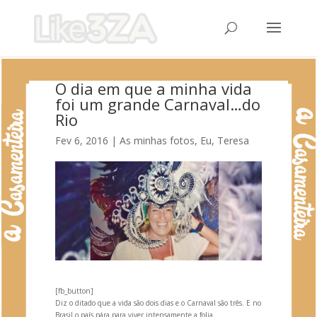
O dia em que a minha vida
foi um grande Carnaval…do
Rio
Fev 6, 2016
|
As minhas fotos
,
Eu, Teresa
[fb_button]
Diz o ditado que a vida são dois dias e o Carnaval são três. E no
Brasil o país pára para viver intensamente a folia.