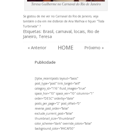
Teresa Guilherme no Carnaval do Rio de Janeiro
Se gostou de me ver no Carnaval do Rio de Janeiro, veja
também o dia em
me disfarcei de Ana Malhoa e fiquei "Toda
Turbinada"
?
Etiquetas:
Brasil
,
carnaval
,
locais
,
Rio de
Janeiro
,
Teresa
HOME
« Anterior
Próximo »
Publicidade
[lptw_recentposts layout=”basic”
post_type=”post” link_target=”self”
category_id=”116″ fluid_images=”true”
space_hor=”10″ space_ver=”10″ columns=”1″
order=”DESC” orderby=”date”
posts_per_page=”2″ post_offset=”0″
reverse_post_order=”false”
exclude_current_post=”false”
thumbnail_size=”thumbnail”
color_scheme=”dark” override_colors=”false”
background_color=”#4CAF50″