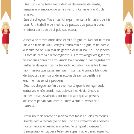
Qu
ando via na televisão os desfiles das escolas de samba,
imaginava a emoção que seria viver um Carnaval no Rio de
Janeiro.
Esse dia chegou. Mas antes fui experimentar a fantasia que iria
usar. Um trabalho de mestre, de pessoas que passam o ano
inteiro a dar tudo de si pela sua escola.
A escola de samba onde desfilei foi o Salgueiro. Dei por mim no
meio de mais de 4000 colegas, todos com o Salgueiro na boca e
o samba no pé. Um mar de gente a desfilar no Rio... de Janeiro.
O som da bateria era contagiante. Os carros alegóricos gigantes,
verdadeiras obras de arte. Ainda hoje consigo ouvir os gritos dos
milhares de apoiantes na bancada. Aqueles momentos foram
tão intensos que passaram num instante. A gr
ande Marquês
de Sapucaí, avenida onde as escolas de samba desfilam é
enorme mas senti-a pequena.
Qu
ando cheguei ao fim da avenida só queria começar tudo
outra vez e não acordar daquele sonho. Havia fantasias
maravilhosas espalhadas por todo o lado que as pessoas
deixavam por ali para continuarem a curtir livres o seu
Carnaval.
Nessa noite deitei-me de manhã com todas aquelas memórias.
Acordei com a recordação do barulho ensurdecedor das pessoas
nos camarotes e bancadas a gritar: "é campeã! É campeã".
E nesse ano foi. Liguei a televisão e qual não é o meu espanto,