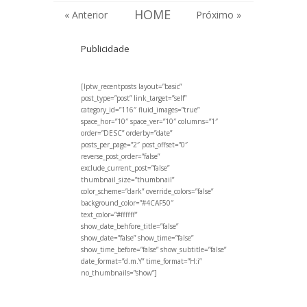
HOME
« Anterior
Próximo »
Publicidade
[lptw_recentposts layout=”basic”
post_type=”post” link_target=”self”
category_id=”116″ fluid_images=”true”
space_hor=”10″ space_ver=”10″ columns=”1″
order=”DESC” orderby=”date”
posts_per_page=”2″ post_offset=”0″
reverse_post_order=”false”
exclude_current_post=”false”
thumbnail_size=”thumbnail”
color_scheme=”dark” override_colors=”false”
background_color=”#4CAF50″
text_color=”#ffffff”
show_date_behfore_title=”false”
show_date=”false” show_time=”false”
show_time_before=”false” show_subtitle=”false”
date_format=”d.m.Y” time_format=”H:i”
no_thumbnails=”show”]