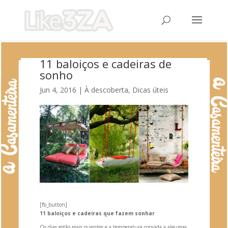
11 baloiços e cadeiras de
sonho
Jun 4, 2016
|
À descoberta
,
Dicas úteis
[fb_button]
11 baloiços e cadeiras que fazem sonhar
Os dias estão mais quentes e a temperatura convida a algumas