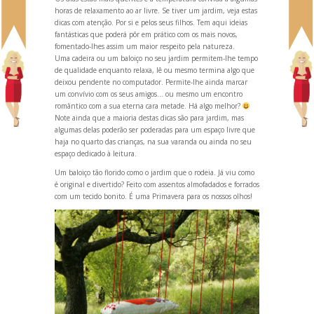
horas de relaxamento ao ar livre. Se tiver um jardim, veja estas
dicas com atenção. Por si e pelos seus filhos. Tem aqui ideias
fantásticas que poderá pôr em prático com os mais novos,
fomentado-lhes assim um maior respeito pela natureza.
Uma cadeira ou um baloiço no seu jardim permitem-lhe tempo
de qualidade enquanto relaxa, lê ou mesmo termina algo que
deixou pendente no computador. Permite-lhe ainda marcar
um convívio com os seus amigos… ou mesmo um encontro
romântico com a sua eterna cara metade. Há algo melhor?
Note ainda que a maioria destas dicas são para jardim, mas
algumas delas poderão ser poderadas para um espaço livre que
haja no quarto das crianças, na sua var
anda ou ainda no seu
espaço dedicado à leitura.
Um baloiço tão florido como o jardim que o rodeia. Já viu como
é original e divertido? Feito com assentos almofadados e forrados
com um tecido bonito. É uma Primavera para os nossos olhos!