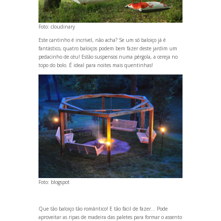
Foto:
cloudinary
Este cantinho é incrível, não acha? Se um só baloiço já é
fantástico, quatro baloiços podem bem fazer deste jardim um
pedacinho de céu! Estão suspensos numa pérgola, a cereja no
topo do bolo. É ideal para noites mais quentinhas!
Foto:
blogspot
Que tão baloiço tão romântico! E tão fácil de fazer... Pode
aproveitar as ripas de madeira das paletes para formar o assento