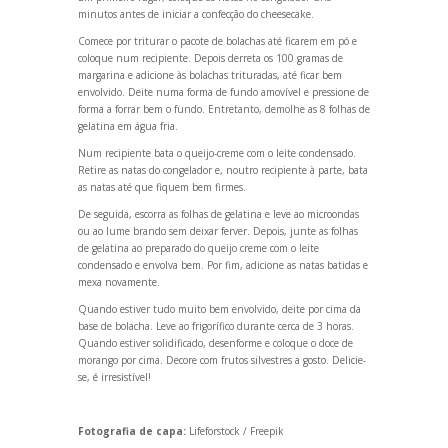
minutos antes de iniciar a confecção do cheesecake.
Comece por triturar o pacote de bolachas até ficarem em pó e
coloque num recipiente. Depois derreta os 100 gramas de
margarina e adicione às bolachas trituradas, até ficar bem
envolvido. Deite numa forma de fundo amovível e pressione de
forma a forrar bem o fundo. Entretanto, demolhe as 8 folhas de
gelatina em água fria.
Num recipiente bata o queijo-creme com o leite condensado.
Retire as natas do congelador e, noutro recipiente à parte, bata
as natas até que fiquem bem firmes.
De seguida, escorra as folhas de gelatina e leve ao microondas
ou ao lume br
ando sem deixar ferver. Depois, junte as folhas
de gelatina ao preparado do queijo creme com o leite
condensado e envolva bem. Por fim, adicione as natas batidas e
mexa novamente.
Qu
ando estiver tudo muito bem envolvido, deite por cima da
base de bolacha. Leve ao frigorífico durante cerca de 3 horas.
Qu
ando estiver solidificado, desenforme e coloque o doce de
morango por cima. Decore com frutos silvestres a gosto. Delicie-
se, é irresistível!
Fotografia de capa:
Lifeforstock / Freepik