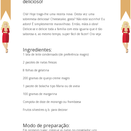
delicioso!
Olá! Hoje trago-lhe uma receita nova. Desta vez uma
sobremesa deliciosa! Cheesecake, gosta? Não está sozinho! Eu
adoro! É simplesmente maravilhoso. Então, mãos à obra!
Delicie-se e delicie toda a família com esta iguaria que é tão
saborosa e, ao mesmo tempo, super fácil de fazer! Ora veja:
Ingredientes:
1 lata de leite condensado (de preferência magro)
2 pacotes de natas frescas
8 folhas de gelatina
200 gramas de queijo creme magro
1 pacote de bolacha tipo Maria ou de aveia
100 gramas de margarina
Compota de doce de morango ou framboesa
Frutos silvestres q.b. para decorar
Modo de preparação:
Em primeiro lugar, coloque as natas no congelador uns