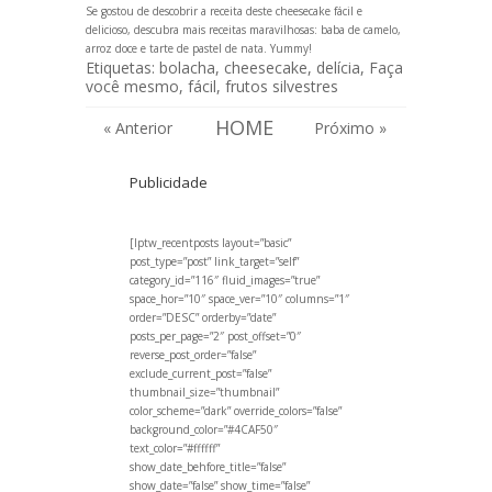
Se gostou de descobrir a receita deste cheesecake fácil e
delicioso, descubra mais receitas maravilhosas:
baba de camelo
,
arroz doce
e
tarte de pastel de nata
. Yummy!
Etiquetas:
bolacha
,
cheesecake
,
delícia
,
Faça
você mesmo
,
fácil
,
frutos silvestres
HOME
« Anterior
Próximo »
Publicidade
[lptw_recentposts layout=”basic”
post_type=”post” link_target=”self”
category_id=”116″ fluid_images=”true”
space_hor=”10″ space_ver=”10″ columns=”1″
order=”DESC” orderby=”date”
posts_per_page=”2″ post_offset=”0″
reverse_post_order=”false”
exclude_current_post=”false”
thumbnail_size=”thumbnail”
color_scheme=”dark” override_colors=”false”
background_color=”#4CAF50″
text_color=”#ffffff”
show_date_behfore_title=”false”
show_date=”false” show_time=”false”