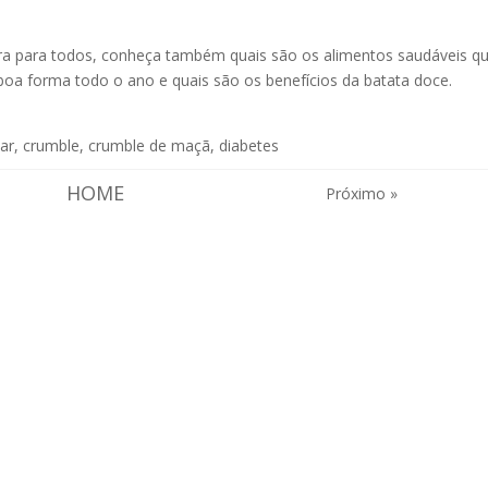
era para todos, conheça também quais são
os alimentos saudáveis q
boa forma todo o ano
e quais são os benefícios da
batata doce
.
ar
,
crumble
,
crumble de maçã
,
diabetes
HOME
Próximo »