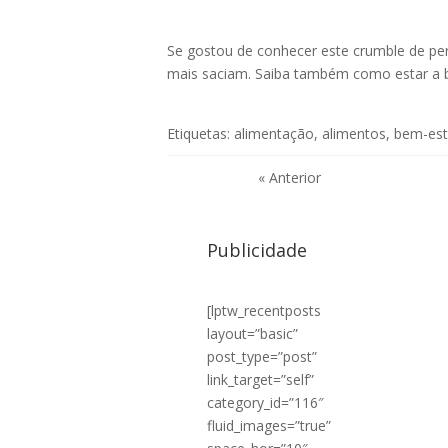
Se gostou de conhecer este crumble de p
mais saciam
. Saiba também como estar a
Etiquetas:
alimentação
,
alimentos
,
bem-est
« Anterior
Publicidade
[lptw_recentposts
layout=”basic”
post_type=”post”
link_target=”self”
category_id=”116″
fluid_images=”true”