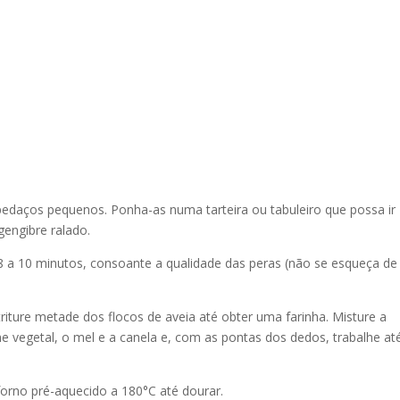
edaços pequenos. Ponha-as numa tarteira ou tabuleiro que possa ir
gengibre ralado.
8 a 10 minutos, consoante a qualidade das peras (não se esqueça de 
iture metade dos flocos de aveia até obter uma farinha. Misture a
eme vegetal, o mel e a canela e, com as pontas dos dedos, trabalhe at
forno pré-aquecido a 180°C até dourar.