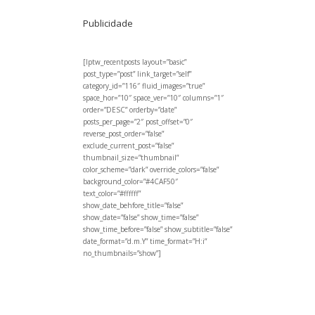
Publicidade
[lptw_recentposts layout=”basic”
post_type=”post” link_target=”self”
category_id=”116″ fluid_images=”true”
space_hor=”10″ space_ver=”10″ columns=”1″
order=”DESC” orderby=”date”
posts_per_page=”2″ post_offset=”0″
reverse_post_order=”false”
exclude_current_post=”false”
thumbnail_size=”thumbnail”
color_scheme=”dark” override_colors=”false”
background_color=”#4CAF50″
text_color=”#ffffff”
show_date_behfore_title=”false”
show_date=”false” show_time=”false”
show_time_before=”false” show_subtitle=”false”
date_format=”d.m.Y” time_format=”H:i”
no_thumbnails=”show”]