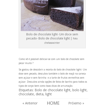
Bolo de chocolate light- Um doce sem
pecado- Bolo de chocolate light |
Foto:
chelseawinter
Como vê é possível deliciar-se com um bolo de chocolate sem
pecar muito ?
Se gostou de descobrir a receita do bolo de chocolate light- Um
doce sem pecado, descubra também o
bolo de maçã na caneca
sem açúcar e sem farinha
e a
tarte de frutos vermelhos sem
açúcar
. Descubra ainda opções de
fatos de banho para todos os
tipos de corpo
bem como
boas dicas de arrumação
.
Etiquetas:
Bolo de chocolate light
,
bolo light
,
chocolate
,
dieta
,
light
HOME
« Anterior
Próximo »