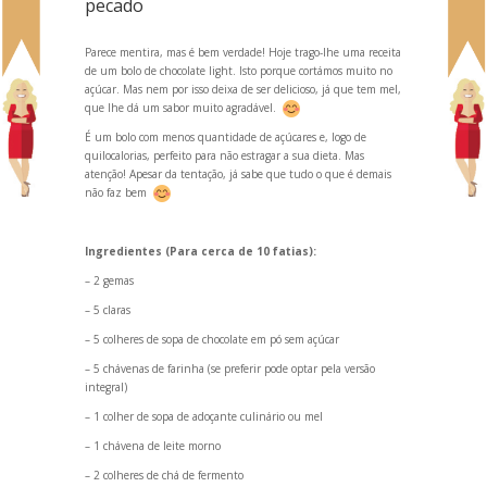
pecado
Parece mentira, mas é bem verdade! Hoje trago-lhe uma receita
de um bolo de chocolate light. Isto porque cortámos muito no
açúcar. Mas nem por isso deixa de ser delicioso, já que tem mel,
que lhe dá um sabor muito agradável.
É um bolo com menos quantidade de açúcares e, logo de
quilocalorias, perfeito para não estragar a sua dieta. Mas
atenção! Apesar da tentação, já sabe que tudo o que é demais
não faz bem
Ingredientes (Para cerca de 10 fatias):
– 2 gemas
– 5 claras
– 5 colheres de sopa de chocolate em pó sem açúcar
– 5 chávenas de farinha (se preferir pode optar pela versão
integral)
– 1 colher de sopa de adoçante culinário ou mel
– 1 chávena de leite morno
– 2 colheres de chá de fermento