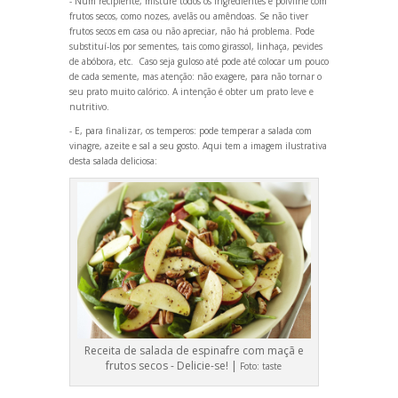
- Num recipiente, misture todos os ingredientes e polvilhe com
frutos secos, como nozes, avelãs ou amêndoas. Se não tiver
frutos secos em casa ou não apreciar, não há problema. Pode
substituí-los por sementes, tais como girassol, linhaça, pevides
de abóbora, etc. Caso seja guloso até pode até colocar um pouco
de cada semente, mas atenção: não exagere, para não tornar o
seu prato muito calórico. A intenção é obter um prato leve e
nutritivo.
- E, para finalizar, os temperos: pode temperar a salada com
vinagre, azeite e sal a seu gosto. Aqui tem a imagem ilustrativa
desta salada deliciosa:
Receita de salada de espinafre com maçã e
frutos secos - Delicie-se! |
Foto:
taste