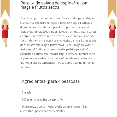
Receita de salada de espinafre com
maçã e frutos secos
Olá! O tempo quente chegou em força e o calor pede refeições
suaves, que nos deixem frescos e leves, sem aquela sensação
desconfortável de estarmos pesados. É por isso uma gr
ande
ideia preparar refeições simples, leves e nutritivas. Assim damos
ao organismo todos os nutrientes e que ele precisa e sentimo-
nos ainda melhor na nossa pele. A receita de hoje é uma salada
de espinafre com maçã e frutos secos. Tem 1 maçã em casa? E
frutos secos? Então aqui tem a receita perfeita para si. O
espinafre é óptimo para nos dar força, é verdade! Lembra-se do
Popeye, o famoso desenho animado? Eis esta receita saudável e
muito simples de confeccionar. Mãos à obra e tenha um verão
muito feliz!
Ingredientes (para 4 pessoas):
- 2 maçãs
- 200 gramas de folhas de espinafre
- Frutos secos a gosto (nozes, avelãs ou amêndoas) - (Em
alternativa, pode optar por sementes)