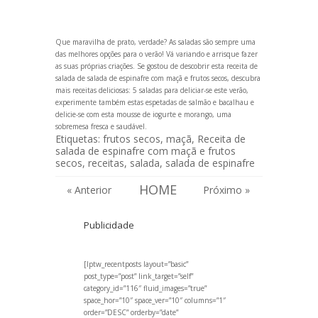
Que maravilha de prato, verdade? As saladas são sempre uma
das melhores opções para o verão! Vá vari
ando e arrisque fazer
as suas próprias criações. Se gostou de descobrir esta receita de
salada de salada de espinafre com maçã e frutos secos, descubra
mais receitas deliciosas:
5 saladas para deliciar-se este verão
,
experimente também estas
espetadas de salmão e bacalhau
e
delicie-se com esta
mousse de iogurte e morango, uma
sobremesa fresca e saudável
.
Etiquetas:
frutos secos
,
maçã
,
Receita de
salada de espinafre com maçã e frutos
secos
,
receitas
,
salada
,
salada de espinafre
HOME
« Anterior
Próximo »
Publicidade
[lptw_recentposts layout=”basic”
post_type=”post” link_target=”self”
category_id=”116″ fluid_images=”true”
space_hor=”10″ space_ver=”10″ columns=”1″
order=”DESC” orderby=”date”