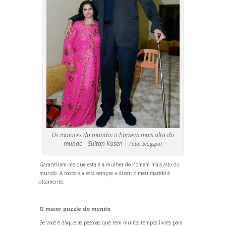
Os maiores do mundo: o homem mais alto do
mundo - Sultan Kosen |
Foto:
blogspot
Garantiram-me que esta é a mulher do homem mais alto do
mundo. A todos ela está sempre a dizer: o meu marido é
altamente.
O maior puzzle do mundo
Se você é daquelas pessoas que tem muitos tempos livres para