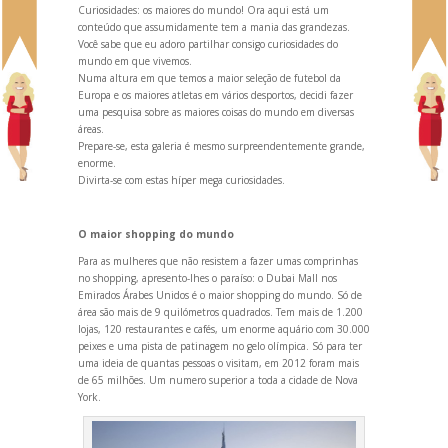
Curiosidades: os maiores do mundo! Ora aqui está um
conteúdo que assumidamente tem a mania das gr
andezas.
Você sabe que eu adoro partilhar consigo curiosidades do
mundo em que vivemos.
Numa altura em que temos a maior seleção de futebol da
Europa e os maiores atletas em vários desportos, decidi fazer
uma pesquisa sobre as maiores coisas do mundo em diversas
áreas.
Prepare-se, esta galeria é mesmo surpreendentemente gr
ande,
enorme.
Divirta-se com estas híper mega curiosidades.
O maior shopping do mundo
Para as mulheres que não resistem a fazer umas comprinhas
no shopping, apresento-lhes o paraíso: o Dubai Mall nos
Emirados Árabes Unidos é o maior shopping do mundo. Só de
área são mais de 9 quilómetros quadrados. Tem mais de 1.200
lojas, 120 restaurantes e cafés, um enorme aquário com 30.000
peixes e uma pista de patinagem no gelo olímpica. Só para ter
uma ideia de quantas pessoas o visitam, em 2012 foram mais
de 65 milhões. Um numero superior a toda a cidade de Nova
York.