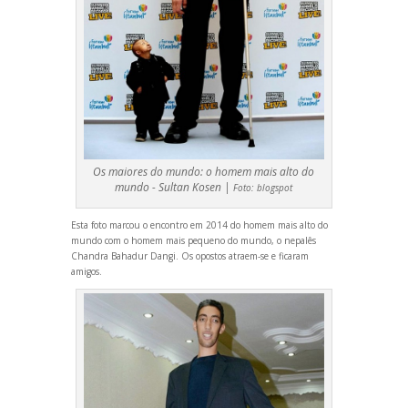
Os maiores do mundo: o homem mais alto do
mundo - Sultan Kosen |
Foto:
blogspot
Esta foto marcou o encontro em 2014 do homem mais alto do
mundo com o homem mais pequeno do mundo, o nepalês
Ch
andra Bahadur Dangi. Os opostos atraem-se e ficaram
amigos.