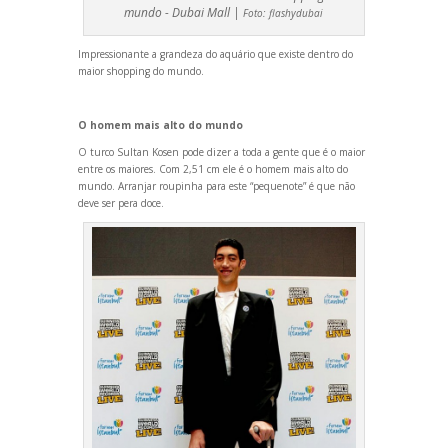
mundo - Dubai Mall |
Foto:
flashydubai
Impressionante a gr
andeza do aquário que existe dentro do
maior shopping do mundo.
O homem mais alto do mundo
O turco Sultan Kosen pode dizer a toda a gente que é o maior
entre os maiores. Com 2,51 cm ele é o homem mais alto do
mundo. Arranjar roupinha para este “pequenote” é que não
deve ser pera doce.