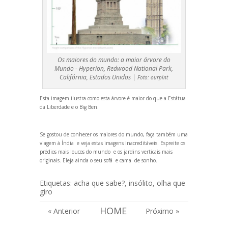
Os maiores do mundo: a maior árvore do
Mundo - Hyperion, Redwood National Park,
Califórnia, Estados Unidos |
Foto:
ourplnt
Esta imagem ilustra como esta árvore é maior do que a Estátua
da Liberdade e o Big Ben.
Se gostou de conhecer os maiores do mundo, faça também
uma
viagem à Índia
e veja estas
imagens inacreditáveis
. Espreite os
prédios mais loucos do mundo
e os
jardins verticais mais
originais
. Eleja ainda o seu
sofá
e
cama
de sonho.
Etiquetas:
acha que sabe?
,
insólito
,
olha que
giro
HOME
« Anterior
Próximo »