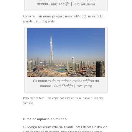
mundo - Burj Khalifa |
Foto:
wikimedia
Como resumir numa palavra o maior edificio do mundo? É…
gr
ande… muito gr
ande.
Os maiores do mundo: o maior edifício do
mundo - Burj Khalifa |
Foto:
ytimg
Pelo menos tem uma coisa boa este edifício: não é dificil dar
com ele.
O maior aquário do mundo
O Georgia Aquarium está em Atlanta, nos Estados Unidos, e é
o maior aquário do mundo. Para encher os tanques, foram