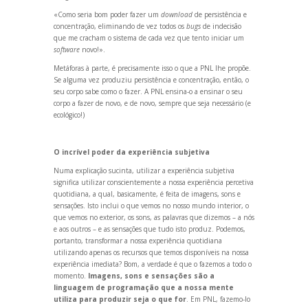
«Como seria bom poder fazer um
download
de persistência e
concentração, elimin
ando de vez todos os
bugs
de indecisão
que me cracham o sistema de cada vez que tento iniciar um
software
novo!».
Metáforas à parte, é precisamente isso o que a PNL lhe propõe.
Se alguma vez produziu persistência e concentração, então, o
seu corpo sabe como o fazer. A PNL ensina-o a ensinar o seu
corpo a fazer de novo, e de novo, sempre que seja necessário (e
ecológico!)
O incrível poder da experiência subjetiva
Numa explicação sucinta, utilizar a experiência subjetiva
significa utilizar conscientemente a nossa experiência percetiva
quotidiana, a qual, basicamente, é feita de imagens, sons e
sensações. Isto inclui o que vemos no nosso mundo interior, o
que vemos no exterior, os sons, as palavras que dizemos – a nós
e aos outros – e as sensações que tudo isto produz. Podemos,
portanto, transformar a nossa experiência quotidiana
utiliz
ando apenas os recursos que temos disponíveis na nossa
experiência imediata? Bom, a verdade é que o fazemos a todo o
momento.
Imagens, sons e sensações são a
linguagem de programação
que a nossa mente
utiliza para produzir seja o que for
. Em PNL, fazemo-lo