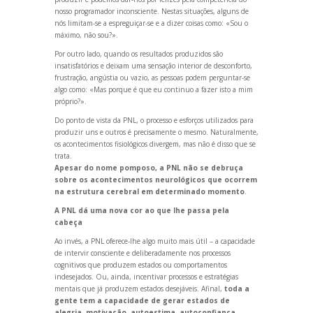
nosso programador inconsciente. Nestas situações, alguns de
nós limitam-se a espreguiçar-se e a dizer coisas como: «Sou o
máximo, não sou?».
Por outro lado, qu
ando os resultados produzidos são
insatisfatórios e deixam uma sensação interior de desconforto,
frustração, angústia ou vazio, as pessoas podem perguntar-se
algo como: «Mas porque é que eu continuo a fazer isto a mim
próprio?».
Do ponto de vista da PNL, o processo e esforços utilizados para
produzir uns e outros é precisamente o mesmo. Naturalmente,
os acontecimentos fisiológicos divergem, mas não é disso que se
trata.
Apesar do nome pomposo, a PNL não se debruça
sobre os acontecimentos neurológicos que ocorrem
na estrutura cerebral em determinado momento
.
A PNL dá uma nova cor ao que lhe passa pela
cabeça
Ao invés, a PNL oferece-lhe algo muito mais útil – a capacidade
de intervir consciente e deliberadamente nos processos
cognitivos que produzem estados ou comportamentos
indesejados. Ou, ainda, incentivar processos e estratégias
mentais que já produzem estados desejáveis. Afinal,
toda a
gente tem a capacidade de gerar estados de
alegria, motivação, autoestima, autoconfiança,