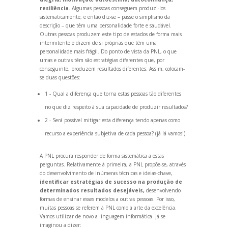
resiliência
. Algumas pessoas conseguem produzi-los
sistematicamente, e então diz-se – passe o simplismo da
descrição – que têm uma personalidade forte e saudável.
Outras pessoas produzem este tipo de estados de forma mais
intermitente e dizem de si próprias que têm uma
personalidade mais frágil. Do ponto de vista da PNL, o que
umas e outras têm são estratégias diferentes que, por
conseguinte, produzem resultados diferentes. Assim, colocam-
se duas questões:
1 - Qual a diferença que torna estas pessoas tão diferentes
no que diz respeito à sua capacidade de produzir resultados?
2 - Será possível mitigar esta diferença tendo apenas como
recurso a experiência subjetiva de cada pessoa? (já lá vamos!)
A PNL procura responder de forma sistemática a estas
perguntas. Relativamente à primeira, a PNL propõe-se, através
do desenvolvimento de inúmeras técnicas e ideias-chave,
identificar estratégias de sucesso na produção de
determinados resultados desejáveis,
desenvolvendo
formas de ensinar esses modelos a outras pessoas. Por isso,
muitas pessoas se referem à PNL como a arte da excelência.
Vamos utilizar de novo a linguagem informática. Já se
imaginou a dizer: