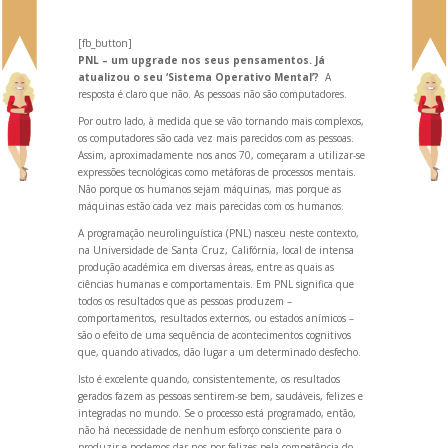
[fb_button]
PNL – um upgrade nos seus pensamentos. Já
atualizou o seu ‘Sistema Operativo Mental’?
A
resposta é claro que não. As pessoas não são computadores.
Por outro lado, à medida que se vão torn
ando mais complexos,
os computadores são cada vez mais parecidos com as pessoas.
Assim, aproximadamente nos anos 70, começaram a utilizar-se
expressões tecnológicas como metáforas de processos mentais.
Não porque os humanos sejam máquinas, mas porque as
máquinas estão cada vez mais parecidas com os humanos.
A programação neurolinguística (PNL) nasceu neste contexto,
na Universidade de Santa Cruz, Califórnia, local de intensa
produção académica em diversas áreas, entre as quais as
ciências humanas e comportamentais. Em PNL significa que
todos os resultados que as pessoas produzem –
comportamentos, resultados externos, ou estados anímicos –
são o efeito de uma sequência de acontecimentos cognitivos
que, qu
ando ativados, dão lugar a um determinado desfecho.
Isto é excelente qu
ando, consistentemente, os resultados
gerados fazem as pessoas sentirem-se bem, saudáveis, felizes e
integradas no mundo. Se o processo está programado, então,
não há necessidade de nenhum esforço consciente para o
produzir e podemos dar-nos por felizes pela competência do