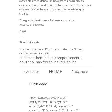
conscientemente, d
ando um novo poder à nossa preciosa
experiência subjetiva do mundo. Ao fazê-lo, seremos, de forma
cada vez mais deliberada, programadores dos efeitos que
criamos.
Eis o gr
ande desafio que a PNL coloca: assumir a
responsabilidade.exe.
Enter!
____
Ricardo Vilaverde
Se gostou de ler sobre PNL, veja este artigo com
9 regras
simples para ser mais feliz
.
Etiquetas:
bem-estar
,
comportamento
,
equilibrio
,
hábitos saudáveis
,
saúde
HOME
« Anterior
Próximo »
Publicidade
[lptw_recentposts layout=”basic”
post_type=”post” link_target=”self”
category_id=”116″ fluid_images=”true”
space_hor=”10″ space_ver=”10″ columns=”1″