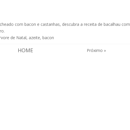
recheado com bacon e castanhas, descubra a receita de
bacalhau co
iro
.
rvore de Natal
,
azeite
,
bacon
HOME
Próximo »