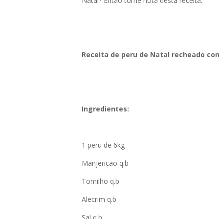
Natal? Então tome nota desta receita:
Receita de peru de Natal recheado co
Ingredientes:
1 peru de 6kg
Manjericão q.b
Tomilho q.b
Alecrim q.b
Sal q.b