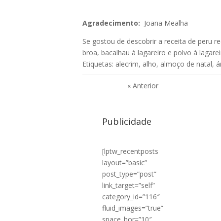
Agradecimento:
Joana Mealha
Se gostou de descobrir a receita de peru 
broa
,
bacalhau à lagareiro
e
polvo à lagare
Etiquetas:
alecrim
,
alho
,
almoço de natal
,
á
« Anterior
Publicidade
[lptw_recentposts
layout=”basic”
post_type=”post”
link_target=”self”
category_id=”116″
fluid_images=”true”
space_hor=”10″