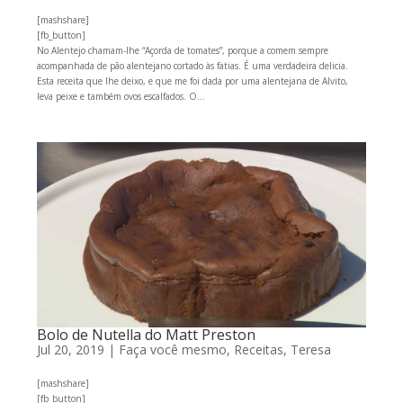
[mashshare]
[fb_button]
No Alentejo chamam-lhe “Açorda de tomates”, porque a comem sempre
acompanhada de pão alentejano cortado às fatias. É uma verdadeira delicia.
Esta receita que lhe deixo, e que me foi dada por uma alentejana de Alvito,
leva peixe e também ovos escalfados. O...
Bolo de Nutella do Matt Preston
Jul 20, 2019
|
Faça você mesmo
,
Receitas
,
Teresa
[mashshare]
[fb_button]