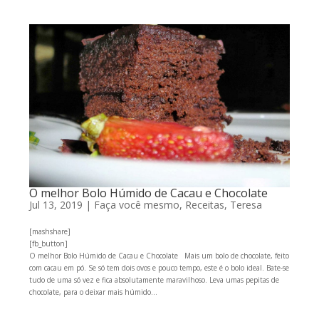
O melhor Bolo Húmido de Cacau e Chocolate
Jul 13, 2019
|
Faça você mesmo
,
Receitas
,
Teresa
[mashshare]
[fb_button]
O melhor Bolo Húmido de Cacau e Chocolate Mais um bolo de chocolate, feito
com cacau em pó. Se só tem dois ovos e pouco tempo, este é o bolo ideal. Bate-se
tudo de uma só vez e fica absolutamente maravilhoso. Leva umas pepitas de
chocolate, para o deixar mais húmido...