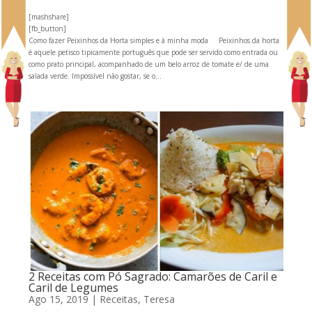
[mashshare]
[fb_button]
Como fazer Peixinhos da Horta simples e à minha moda Peixinhos da horta
é aquele petisco tipicamente português que pode ser servido como entrada ou
como prato principal, acompanhado de um belo arroz de tomate e/ de uma
salada verde. Impossível não gostar, se o...
2 Receitas com Pó Sagrado: Camarões de Caril e
Caril de Legumes
Ago 15, 2019
|
Receitas
,
Teresa