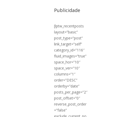
Publicidade
[lptw_recentposts
layout=”basic”
post_type=”post”
link_target=”self”
category_id=”116″
fluid_images=”true”
space_hor=”10″
space_ver=”10″
columns=”1″
order=”DESC”
orderby=”date”
posts_per_page=”2″
post_offset=”0″
reverse_post_order
=”false”
exclude_current_po