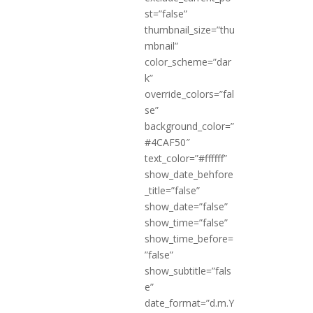
st=”false”
thumbnail_size=”thu
mbnail”
color_scheme=”dar
k”
override_colors=”fal
se”
background_color=”
#4CAF50″
text_color=”#ffffff”
show_date_behfore
_title=”false”
show_date=”false”
show_time=”false”
show_time_before=
”false”
show_subtitle=”fals
e”
date_format=”d.m.Y