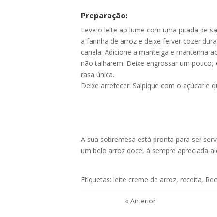
Preparação:
Leve o leite ao lume com uma pitada de sal
a farinha de arroz e deixe ferver cozer du
canela. Adicione a manteiga e mantenha a
não talharem. Deixe engrossar um pouco, e 
rasa única.
Deixe arrefecer. Salpique com o açúcar e 
A sua sobremesa está pronta para ser serv
um belo
arroz doce
, à sempre apreciada
al
Etiquetas:
leite creme de arroz
,
receita
,
Rec
« Anterior