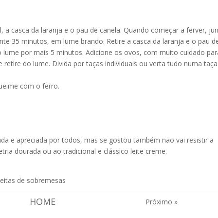
, a casca da laranja e o pau de canela. Qu
ando começar a ferver, ju
rante 35 minutos, em lume br
ando. Retire a casca da laranja e o pau d
o lume por mais 5 minutos. Adicione os ovos, com muito cuidado par
retire do lume. Divida por taças individuais ou verta tudo numa taça
queime com o ferro.
ida e apreciada por todos, mas se gostou também não vai resistir a
etria dourada
ou ao tradicional e
clássico leite creme
.
eitas de sobremesas
HOME
Próximo »