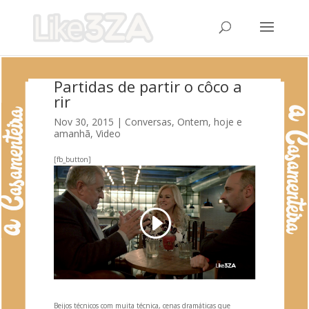
Partidas de partir o côco a
rir
Nov 30, 2015
|
Conversas
,
Ontem, hoje e
amanhã
,
Video
[fb_button]
Beijos técnicos com muita técnica, cenas dramáticas que