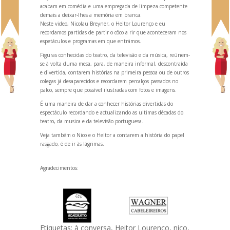
acabam em comédia e uma empregada de limpeza competente
demais a deixar-lhes a memória em branca.
Neste video, Nicolau Breyner, o Heitor Lourenço e eu
recordamos partidas de partir o côco a rir que aconteceram nos
espetáculos e programas em que entrámos.
Figuras conhecidas do teatro, da televisão e da música, reúnem-
se à volta duma mesa, para, de maneira informal, descontraída
e divertida, contarem histórias na primeira pessoa ou de outros
colegas já desaparecidos e recordarem percalços passados no
palco, sempre que possível ilustradas com fotos e imagens.
É uma maneira de dar a conhecer histórias divertidas do
espectáculo record
ando e actualiz
ando as ultimas décadas do
teatro, da musica e da televisão portuguesa.
Veja também o Nico e o Heitor a contarem a
história do papel
rasgado
, é de ir às lágrimas.
Agradecimentos:
Etiquetas:
à conversa
,
Heitor Lourenço
,
nico
,