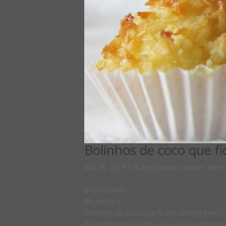
Bolinhos de coco que f
Abr 18, 2019
|
À descoberta
,
header
,
Recei
[mashshare]
[fb_button]
Bolinhos de coco que ficam sempre bem – 
das melhores receitas que vou provfunctio