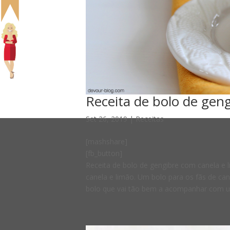
Receita de bolo de gen
Set 26, 2019
|
Receitas
[mashshare]
[fb_button]
Receita de bolo de gengibre com canela e
canela e limão. Um bolo para os fãs de cane
bolo que vai tão bem a acompanhar com u