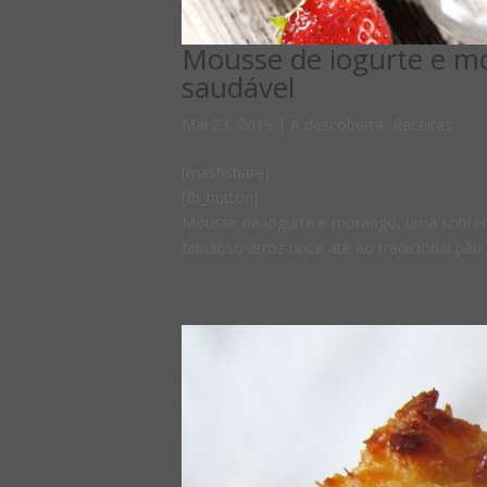
Mousse de iogurte e m
saudável
Mai 23, 2019
|
À descoberta
,
Receitas
[mashshare]
[fb_button]
Mousse de iogurte e morango, uma sobreme
fabuloso arroz doce até ao tradicional pão 