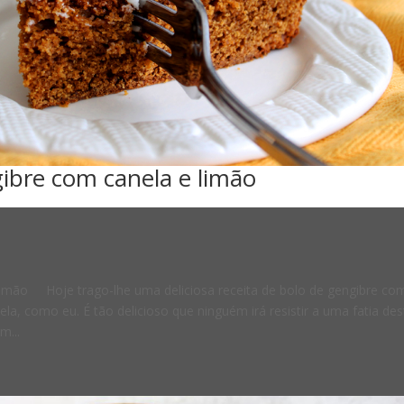
gibre com canela e limão
 limão Hoje trago-lhe uma deliciosa receita de bolo de gengibre co
la, como eu. É tão delicioso que ninguém irá resistir a uma fatia des
m...