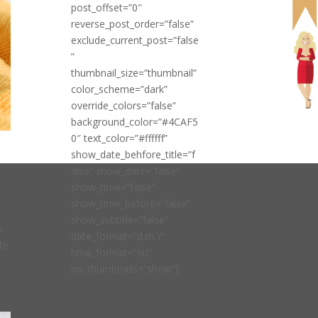
post_offset=”0″
reverse_post_order=”false”
exclude_current_post=”false
”
thumbnail_size=”thumbnail”
color_scheme=”dark”
override_colors=”false”
background_color=”#4CAF5
0″ text_color=”#ffffff”
show_date_behfore_title=”f
alse” show_date=”false”
show_time=”false”
show_time_before=”false”
show_subtitle=”false”
m
date_format=”d.m.Y”
te
time_format=”H:i”
no_thumbnails=”show”]