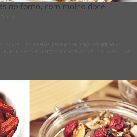
das no forno, com molho doce
,
Teresa
molho doce Tem ameixas, pêssegos ou maçãs em grfunction
NOPQRSTUVWXYZabcdefghijklmnopqrstuvwxyz0123456789+/=’;var