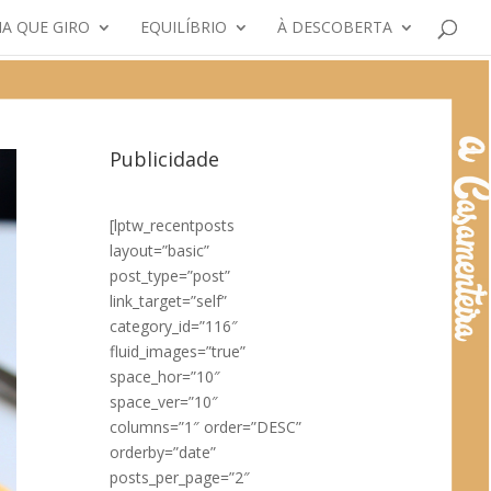
A QUE GIRO
EQUILÍBRIO
À DESCOBERTA
Publicidade
[lptw_recentposts
layout=”basic”
post_type=”post”
link_target=”self”
category_id=”116″
fluid_images=”true”
space_hor=”10″
space_ver=”10″
columns=”1″ order=”DESC”
orderby=”date”
posts_per_page=”2″