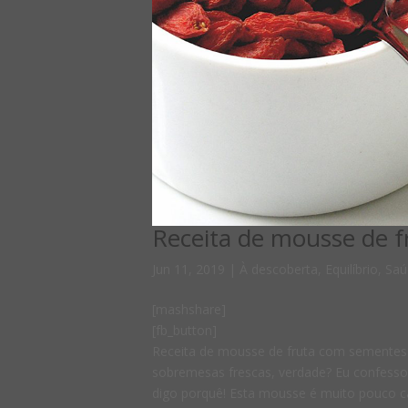
Receita de mousse de f
Jun 11, 2019
|
À descoberta
,
Equilíbrio
,
Saú
[mashshare]
[fb_button]
Receita de mousse de fruta com sementes 
sobremesas frescas, verdade? Eu confesso 
digo porquê! Esta mousse é muito pouco cal