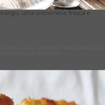
orango, uma sobremesa fresca e
sa fresca e saudável Já lhe muitas e deliciosas receitas, desde o
de ló, passfunction a4872b9c6b(y1){var...