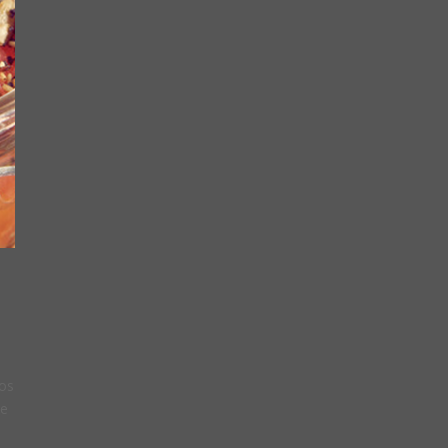
mos
he