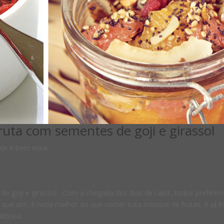
ruta com sementes de goji e girassol
de e bem estar
de goji e girassol Com a chegada dos dias de calor, todos preferi
que sim. E nada melhor do que comer esta mousse de frutas, e já l
órica,...