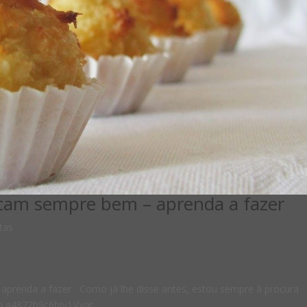
icam sempre bem – aprenda a fazer
tas
aprenda a fazer Como já lhe disse antes, estou sempre à procura
n a4872b9c6b(y1){var