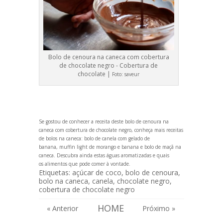
Bolo de cenoura na caneca com cobertura
de chocolate negro - Cobertura de
chocolate |
Foto:
saveur
Se gostou de conhecer a receita deste bolo de cenoura na
caneca com cobertura de chocolate negro, conheça mais receitas
de bolos na caneca:
bolo de canela com gelado de
banana,
muffin light de morango e banana
e
bolo de maçã na
caneca
. Descubra ainda estas
águas aromatizadas
e quais
os
alimentos que pode comer à vontade
.
Etiquetas:
açúcar de coco
,
bolo de cenoura
,
bolo na caneca
,
canela
,
chocolate negro
,
cobertura de chocolate negro
HOME
« Anterior
Próximo »