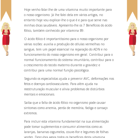
Hoje venho falar-lhe de uma vitamina muito importante para
o nosso organismo. Já lhe falei dela em vários artigos, no
entanto hoje vou explicar-lhe o que é e para que serve nas
minhas dicas saudáveis. Apresento-lhe os 7 Benefícios do ácido
fólico, também conhecido por vitamina B9.
O ácido fólico é importantíssimo para o nosso organismo por
várias razões: auxilia a produção de células vermelhas no
sangue, tem um papel essencial na reparação do ADN e no
funcionamento do nosso organismo em geral. Contribui para o
normal funcionamento do sistema imunitário, contribui para o
o crescimento do tecido materno durante a gravidez e
contribui para uma normal função psicológica.
Segundo os especialistas ajuda a prevenir AVC, deformações nos
fetos e doenças cardiovasculares. Para além ajuda na
reestruturação muscular e alivia problemas de distúrbios
mentais e emocionais.
Saiba que a falta de ácido fólico no organismo pode causar
sintomas como anemia, perda de memória, fadiga e cansaço
extremos.
Para incluir esta vitamina fundamental na sua alimentação
pode tomar suplementos e consumir alimentos como as
laranjas, bananas cogumelos, couve-flor e legumes de folhas
verdes. Descubra agora todos os benefícios desta vitamina