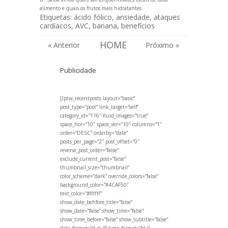
alimento
e quais o
s frutos mais hidratantes
.
Etiquetas:
ácido fólico
,
ansiedade
,
ataques
cardíacos
,
AVC
,
banana
,
benefícios
HOME
« Anterior
Próximo »
Publicidade
[lptw_recentposts layout=”basic”
post_type=”post” link_target=”self”
category_id=”116″ fluid_images=”true”
space_hor=”10″ space_ver=”10″ columns=”1″
order=”DESC” orderby=”date”
posts_per_page=”2″ post_offset=”0″
reverse_post_order=”false”
exclude_current_post=”false”
thumbnail_size=”thumbnail”
color_scheme=”dark” override_colors=”false”
background_color=”#4CAF50″
text_color=”#ffffff”
show_date_behfore_title=”false”
show_date=”false” show_time=”false”
show_time_before=”false” show_subtitle=”false”
date_format=”d.m.Y” time_format=”H:i”