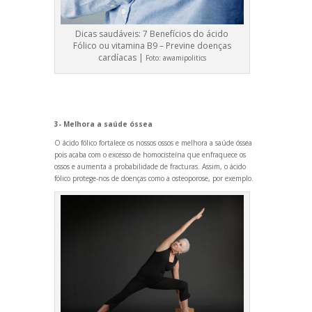
Dicas saudáveis: 7 Benefícios do ácido
Fólico ou vitamina B9 – Previne doenças
cardíacas |
Foto:
awamipolitics
3- Melhora a saúde óssea
O ácido fólico fortalece os nossos ossos e melhora a saúde óssea
pois acaba com o excesso de homocisteína que enfraquece os
ossos e aumenta a probabilidade de fracturas. Assim, o ácido
fólico protege-nos de doenças como a osteoporose, por exemplo.