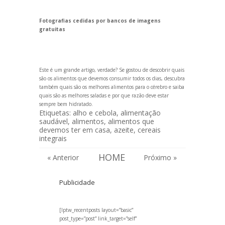
Fotografias cedidas por bancos de imagens
gratuitas
Este é um gr
ande artigo, verdade? Se gostou de descobrir quais
são os alimentos que devemos consumir todos os dias, descubra
também
quais são os melhores alimentos para o cérebro
e saiba
quais são as melhores saladas
e
por que razão deve estar
sempre bem hidratado
.
Etiquetas:
alho e cebola
,
alimentação
saudável
,
alimentos
,
alimentos que
devemos ter em casa
,
azeite
,
cereais
integrais
HOME
« Anterior
Próximo »
Publicidade
[lptw_recentposts layout=”basic”
post_type=”post” link_target=”self”