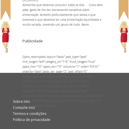
Alimentos que devemos consumir todos os dias Como bem
sabe, gosto de lhe dar diariamente conselhos sobre
alimentação. Acredito profundamente que somos o que
comemos e que devemos ter uma alimentação equilibrada e
muito variada, comendo um pouco de tudo. Assim...
Publicidade
[lptw_recentposts layout=”basic” post_type=”post”
link_target=”self” category_id=”116″ fluid_images=”true”
space_hor=”10″ space_ver=”10″ columns=”1″ order=”DESC”
orderby=”date” posts_per_page=”2″ post_offset=”0″
reverse_post_order=”false” exclude_current_post=”false”
thumbnail_size=”thumbnail” color_scheme=”dark”
override_colors=”false” background_color=”#4CAF50″
text_color=”#ffffff” show_date_behfore_title=”false”
show_date=”false” show_time=”false” show_time_before=”false”
show_subtitle=”false” date_format=”d.m.Y” time_format=”H:i”
Sobre nós
no_thumbnails=”show”]
Contacte-nos
Termos e condições
Política de privacidade