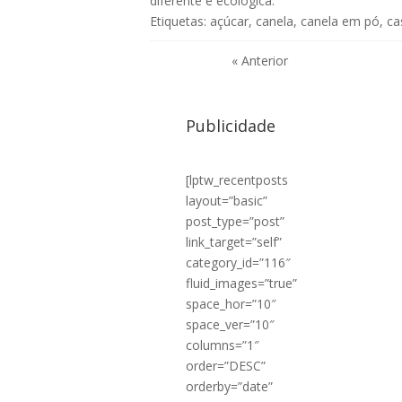
diferente e ecológica
.
Etiquetas:
açúcar
,
canela
,
canela em pó
,
ca
« Anterior
Publicidade
[lptw_recentposts
layout=”basic”
post_type=”post”
link_target=”self”
category_id=”116″
fluid_images=”true”
space_hor=”10″
space_ver=”10″
columns=”1″
order=”DESC”
orderby=”date”