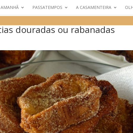
E AMANHÃ
PASSATEMPOS
A CASAMENTEIRA
OLH
atias douradas ou rabanadas