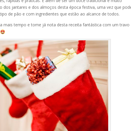
s, rápidas e práticas. E além de ser um doce tradicional e muito
ão dos jantares e dos almoços desta época festiva, uma vez que pod
ipo de pão e com ingredientes que estão ao alcance de todos.
rca mais tempo e tome já nota desta receita fantástica com um travo