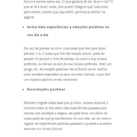
futuro e escreva sobre isso. O que gostaria de ser, fazer e ter? O
que se vê a fazer, onde, com quem? Imagine que tudo corre
pelo melhor, mesmo que seja difícil, permita-se sonhar na
página!
Inclua mais experiências e emoções positivas no
seu dia a dia
Em vez de planear as mil e uma coisas que tem para fazer,
planeie 1 ou 2 coisas que lhe dão mesmo prazer: pode ser
passear no parque à hora de almoço, ou ouvir a sua música
preferida, ou dançar ao som da sua música preferida, rever um
amigo, etc. As emoções positivas não só fazem sentir melhor
como também exp
andem os seus recursos criativos, o que tem
um impacto positivo no seu otimismo!
Recordações positivas
Recorde e registe coisas boas que já viveu, escreva durante 5
minutos todos os dias sobre boas experiências passadas que
recorda com satisfação e alegria, até pode fazer um diário de
coisas positivas que já aconteceram na sua vida, vai ver como o
registar de experiências positivas passadas o ajudará a acreditar
mais em si e no seu futuro!
___