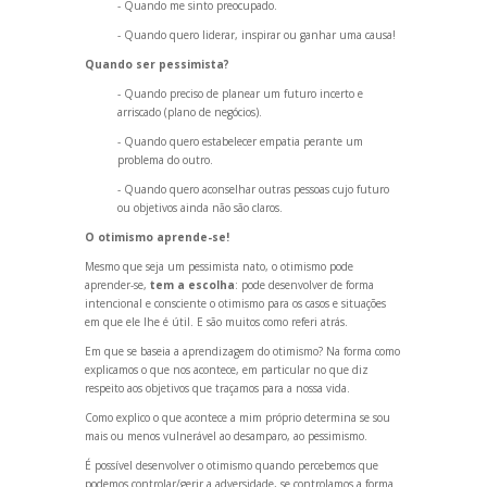
- Qu
ando me sinto preocupado.
- Qu
ando quero liderar, inspirar ou ganhar uma causa!
Qu
ando ser pessimista?
- Qu
ando preciso de planear um futuro incerto e
arriscado (plano de negócios).
- Qu
ando quero estabelecer empatia perante um
problema do outro.
- Qu
ando quero aconselhar outras pessoas cujo futuro
ou objetivos ainda não são claros.
O otimismo aprende-se!
Mesmo que seja um pessimista nato, o otimismo pode
aprender-se,
tem a escolha
: pode desenvolver de forma
intencional e consciente o otimismo para os casos e situações
em que ele lhe é útil. E são muitos como referi atrás.
Em que se baseia a aprendizagem do otimismo? Na forma como
explicamos o que nos acontece, em particular no que diz
respeito aos objetivos que traçamos para a nossa vida.
Como explico o que acontece a mim próprio determina se sou
mais ou menos vulnerável ao desamparo, ao pessimismo.
É possível desenvolver o otimismo qu
ando percebemos que
podemos controlar/gerir a adversidade, se controlamos a forma