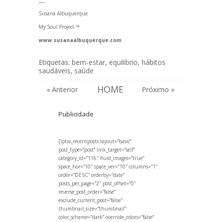
Susana Albuquerque
My Soul Project ™
www.susanaalbuquerque.com
Etiquetas:
bem-estar
,
equilibrio
,
hábitos
saudáveis
,
saúde
HOME
« Anterior
Próximo »
Publicidade
[lptw_recentposts layout=”basic”
post_type=”post” link_target=”self”
category_id=”116″ fluid_images=”true”
space_hor=”10″ space_ver=”10″ columns=”1″
order=”DESC” orderby=”date”
posts_per_page=”2″ post_offset=”0″
reverse_post_order=”false”
exclude_current_post=”false”
thumbnail_size=”thumbnail”
color_scheme=”dark” override_colors=”false”