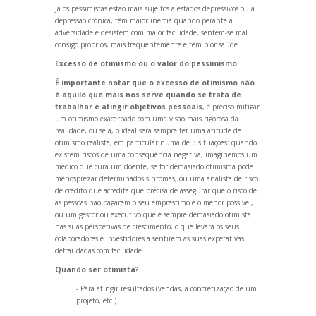
Já os pessimistas estão mais sujeitos a estados depressivos ou à
depressão crónica, têm maior inércia qu
ando perante a
adversidade e desistem com maior facilidade, sentem-se mal
consigo próprios, mais frequentemente e têm pior saúde.
Excesso de otimismo ou o valor do pessimismo
É importante notar que o excesso de otimismo não
é aquilo que mais nos serve qu
ando se trata de
trabalhar e atingir objetivos pessoais
, é preciso mitigar
um otimismo exacerbado com uma visão mais rigorosa da
realidade, ou seja, o ideal será sempre ter uma atitude de
otimismo realista, em particular numa de 3 situações: qu
ando
existem riscos de uma consequência negativa, imaginemos um
médico que cura um doente, se for demasiado otimisma pode
menosprezar determinados sintomas, ou uma analista de risco
de crédito que acredita que precisa de assegurar que o risco de
as pessoas não pagarem o seu empréstimo é o menor possível,
ou um gestor ou executivo que é sempre demasiado otimista
nas suas perspetivas de crescimento, o que levará os seus
colaboradores e investidores a sentirem as suas expetativas
defraudadas com facilidade.
Qu
ando ser otimista?
- Para atingir resultados (vendas, a concretização de um
projeto, etc.).