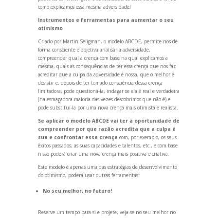
como explicamos essa mesma adversidade!
Instrumentos e ferramentas para aumentar o seu
otimismo
Criado por Martin Seligman, o modelo ABCDE, permite-nos de
forma consciente e objetiva analisar a adversidade,
compreender qual a crença com base na qual explicámos a
mesma, quais as consequências de ter essa crença que nos faz
acreditar que a culpa da adversidade é nossa, que o melhor é
desistir e, depois de ter tomado consciência dessa crença
limitadora, pode questioná-la, indagar se ela é real e verdadeira
(na esmagadora maioria das vezes descobrimos que não é) e
pode substituí-la por uma nova crença mais otimista e realista.
Se aplicar o modelo ABCDE vai ter a oportunidade de
compreender por que razão acredita que a culpa é
sua e confrontar essa crença
com, por exemplo, os seus
êxitos passados, as suas capacidades e talentos, etc., e com base
nisso poderá criar uma nova crença mais positiva e criativa.
Este modelo é apenas uma das estratégias de desenvolvimento
do otimismo, poderá usar outras ferramentas:
No seu melhor, no futuro!
Reserve um tempo para si e projete, veja-se no seu melhor no