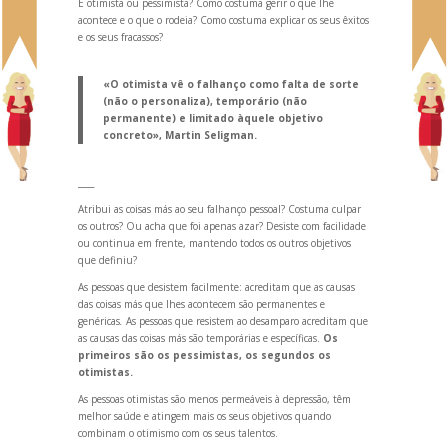
É otimista ou pessimista? Como costuma gerir o que lhe
acontece e o que o rodeia? Como costuma explicar os seus êxitos
e os seus fracassos?
«O otimista vê o falhanço como falta de sorte
(não o personaliza), temporário (não
permanente) e limitado àquele objetivo
concreto», Martin Seligman.
____
Atribui as coisas más ao seu falhanço pessoal? Costuma culpar
os outros? Ou acha que foi apenas azar? Desiste com facilidade
ou continua em frente, mantendo todos os outros objetivos
que definiu?
As pessoas que desistem facilmente: acreditam que as causas
das coisas más que lhes acontecem são permanentes e
genéricas
.
As pessoas que resistem ao desamparo acreditam que
as causas das coisas más são temporárias e específicas.
Os
primeiros são os pessimistas, os segundos os
otimistas.
As pessoas otimistas são menos permeáveis à depressão, têm
melhor saúde e atingem mais os seus objetivos qu
ando
combinam o otimismo com os seus talentos.