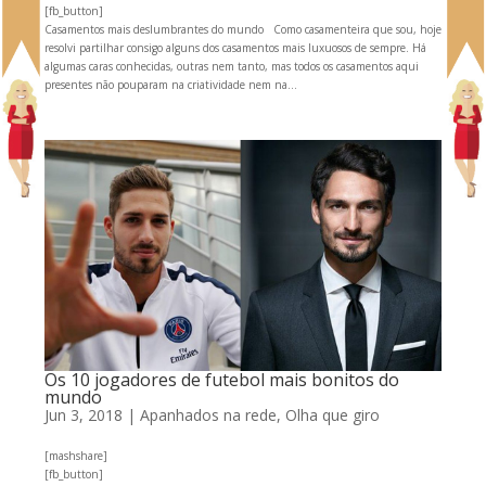
[fb_button]
Casamentos mais deslumbrantes do mundo Como casamenteira que sou, hoje
resolvi partilhar consigo alguns dos casamentos mais luxuosos de sempre. Há
algumas caras conhecidas, outras nem tanto, mas todos os casamentos aqui
presentes não pouparam na criatividade nem na...
Os 10 jogadores de futebol mais bonitos do
mundo
Jun 3, 2018
|
Apanhados na rede
,
Olha que giro
[mashshare]
[fb_button]