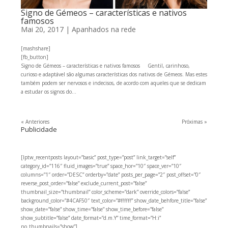
Signo de Gémeos – características e nativos
famosos
Mai 20, 2017
|
Apanhados na rede
[mashshare]
[fb_button]
Signo de Gémeos – características e nativos famosos Gentil, carinhoso,
curioso e adaptável são algumas características dos nativos de Gémeos. Mas estes
também podem ser nervosos e indecisos, de acordo com aqueles que se dedicam
a estudar os signos do...
« Anteriores
Próximas »
Publicidade
[lptw_recentposts layout=”basic” post_type=”post” link_target=”self”
category_id=”116″ fluid_images=”true” space_hor=”10″ space_ver=”10″
columns=”1″ order=”DESC” orderby=”date” posts_per_page=”2″ post_offset=”0″
reverse_post_order=”false” exclude_current_post=”false”
thumbnail_size=”thumbnail” color_scheme=”dark” override_colors=”false”
background_color=”#4CAF50″ text_color=”#ffffff” show_date_behfore_title=”false”
show_date=”false” show_time=”false” show_time_before=”false”
show_subtitle=”false” date_format=”d.m.Y” time_format=”H:i”
no_thumbnails=”show”]