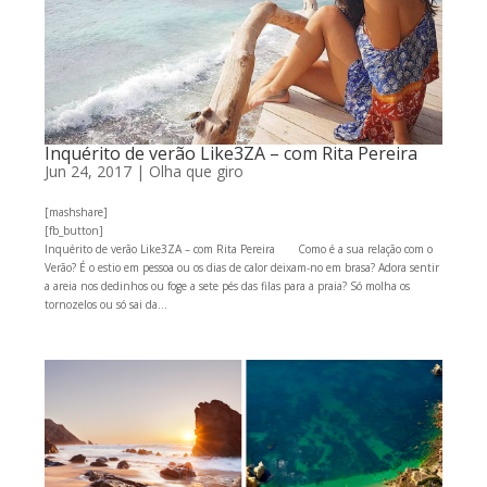
Inquérito de verão Like3ZA – com Rita Pereira
Jun 24, 2017
|
Olha que giro
[mashshare]
[fb_button]
Inquérito de verão Like3ZA – com Rita Pereira Como é a sua relação com o
Verão? É o estio em pessoa ou os dias de calor deixam-no em brasa? Adora sentir
a areia nos dedinhos ou foge a sete pés das filas para a praia? Só molha os
tornozelos ou só sai da...