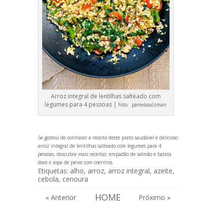
Arroz integral de lentilhas salteado com
legumes para 4 pessoas |
Foto:
pamelasalzman
Se gostou de conhecer a receita deste prato saudável e delicioso:
arroz integral de lentilhas salteado com legumes para 4
pessoas, descubra mais receitas:
empadão de salmão e batata
doce
e
sopa de peixe com coentros
.
Etiquetas:
alho
,
arroz
,
arroz integral
,
azeite
,
cebola
,
cenoura
HOME
« Anterior
Próximo »