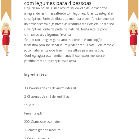
com legumes para 4 pessoas
Hoje trago-lhe mais uma receita saudável e deliciosa: arroz
integral de lentilhas salteado com legumes. O arroz integral é
uma óptima fonte de fibra que melhora o bom funcionamento
do nosso sistema digestivo e as lentilhas são ricas em fibra e são
uma óptima fonte de proteína natural. Nesta receita pode
utilizar os seus legumes favoritos!
Se tem um amigo vegetariano esta receita é uma opção
fantástica para lhe servir num jantar em sua casa. Sem carne e
só com alimentos que fazem maravilhas pela sua saúde.
Conheça agora esta receita maravilhosa, experimente-a e
partilhe com aqueles que mais gosta.
Ingredientes:
3 Chávenas de chá de arroz integral
2 Chávenas de chá de lentilhas
Sal q.b
Pimenta q.b
200 Gramas de espinafres
1 Tomate gr
ande maduro
1 Cenoura média