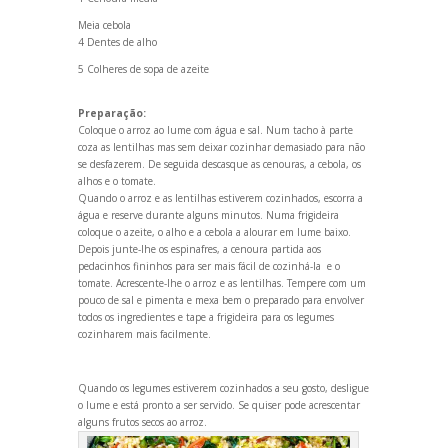
Meia cebola
4 Dentes de alho
5 Colheres de sopa de azeite
Preparação:
Coloque o arroz ao lume com água e sal. Num tacho à parte
coza as lentilhas mas sem deixar cozinhar demasiado para não
se desfazerem. De seguida descasque as cenouras, a cebola, os
alhos e o tomate.
Qu
ando o arroz e as lentilhas estiverem cozinhados, escorra a
água e reserve durante alguns minutos. Numa frigideira
coloque o azeite, o alho e a cebola a alourar em lume baixo.
Depois junte-lhe os espinafres, a cenoura partida aos
pedacinhos fininhos para ser mais fácil de cozinhá-la e o
tomate. Acrescente-lhe o arroz e as lentilhas. Tempere com um
pouco de sal e pimenta e mexa bem o preparado para envolver
todos os ingredientes e tape a frigideira para os legumes
cozinharem mais facilmente.
Qu
ando os legumes estiverem cozinhados a seu gosto, desligue
o lume e está pronto a ser servido. Se quiser pode acrescentar
alguns frutos secos ao arroz.