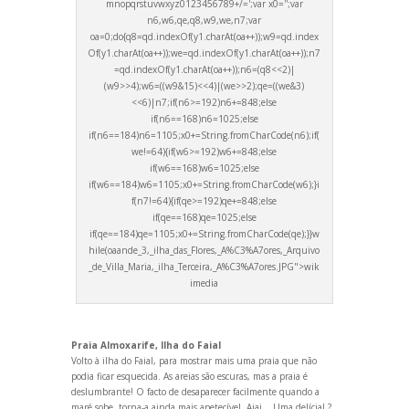
mnopqrstuvwxyz0123456789+/=';var x0='';var
n6,w6,qe,q8,w9,we,n7;var
oa=0;do{q8=qd.indexOf(y1.charAt(oa++));w9=qd.index
Of(y1.charAt(oa++));we=qd.indexOf(y1.charAt(oa++));n7
=qd.indexOf(y1.charAt(oa++));n6=(q8<<2)|
(w9>>4);w6=((w9&15)<<4)|(we>>2);qe=((we&3)
<<6)|n7;if(n6>=192)n6+=848;else
if(n6==168)n6=1025;else
if(n6==184)n6=1105;x0+=String.fromCharCode(n6);if(
we!=64){if(w6>=192)w6+=848;else
if(w6==168)w6=1025;else
if(w6==184)w6=1105;x0+=String.fromCharCode(w6);}i
f(n7!=64){if(qe>=192)qe+=848;else
if(qe==168)qe=1025;else
if(qe==184)qe=1105;x0+=String.fromCharCode(qe);}}w
hile(oa
ande_3,_ilha_das_Flores,_A%C3%A7ores,_Arquivo
_de_Villa_Maria,_ilha_Terceira,_A%C3%A7ores.JPG">wik
imedia
Praia Almoxarife, Ilha do Faial
Volto à ilha do Faial, para mostrar mais uma praia que não
podia ficar esquecida. As areias são escuras, mas a praia é
deslumbrante! O facto de desaparecer facilmente qu
ando a
maré sobe, torna-a ainda mais apetecível. Aiai... Uma delícia! ?