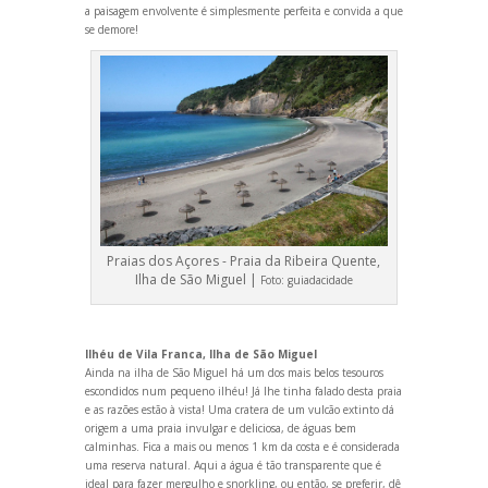
a paisagem envolvente é simplesmente perfeita e convida a que
se demore!
Praias dos Açores - Praia da Ribeira Quente,
Ilha de São Miguel |
Foto:
guiadacidade
Ilhéu de Vila Franca, Ilha de São Miguel
Ainda na ilha de São Miguel há um dos mais belos tesouros
escondidos num pequeno ilhéu! Já lhe tinha falado desta praia
e as razões estão à vista! Uma cratera de um vulcão extinto dá
origem a uma praia invulgar e deliciosa, de águas bem
calminhas. Fica a mais ou menos 1 km da costa e é considerada
uma reserva natural. Aqui a água é tão transparente que é
ideal para fazer mergulho e snorkling, ou então, se preferir, dê