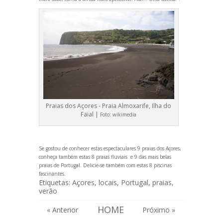
Praias dos Açores - Praia Almoxarife, Ilha do
Faial |
Foto:
wikimedia
Se gostou de conhecer estas espectaculares 9 praias dos Açores,
conheça também estas
8 praias fluviais
e
9 das mais belas
praias de Portugal
. Delicie-se também com estas
8 piscinas
fascinantes
.
Etiquetas:
Açores
,
locais
,
Portugal
,
praias
,
verão
HOME
« Anterior
Próximo »