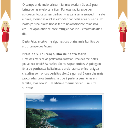
O tempo
anda meio brincalhão, mas o calor não está para
brincadeiras e veio para ficar. Por essa razão, sabe bem
aproveitar todos os tempinhos livres para uma escapadinha até
à praia, mesmo se o sol se esconder por detrás das nuvens! No
nosso país há praias lindas tanto no continente como nos
arquipélagos, onde se pode refugiar das inquietações do dia a
dia.
Desta feita, mostro-lhe algumas das praias mais bonitas do
arquipélago dos Açores.
Praia de S. Lourenço, Ilha de Santa Maria
Uma das mais belas praias dos Açores e uma das melhores
praias nacionais! As razões são mais que muitas. A paisagem
feita de penhascos belíssimos, a areia branca e fina, a água
cristalina com ondas perfeitas são só algumas! É uma das mais
procuradas pelos turistas, já que é perfeita para férias em
família, mas não só... Também é comum ver aqui muitos
surfistas.