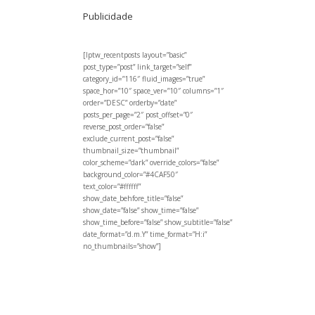
Publicidade
[lptw_recentposts layout=”basic”
post_type=”post” link_target=”self”
category_id=”116″ fluid_images=”true”
space_hor=”10″ space_ver=”10″ columns=”1″
order=”DESC” orderby=”date”
posts_per_page=”2″ post_offset=”0″
reverse_post_order=”false”
exclude_current_post=”false”
thumbnail_size=”thumbnail”
color_scheme=”dark” override_colors=”false”
background_color=”#4CAF50″
text_color=”#ffffff”
show_date_behfore_title=”false”
show_date=”false” show_time=”false”
show_time_before=”false” show_subtitle=”false”
date_format=”d.m.Y” time_format=”H:i”
no_thumbnails=”show”]