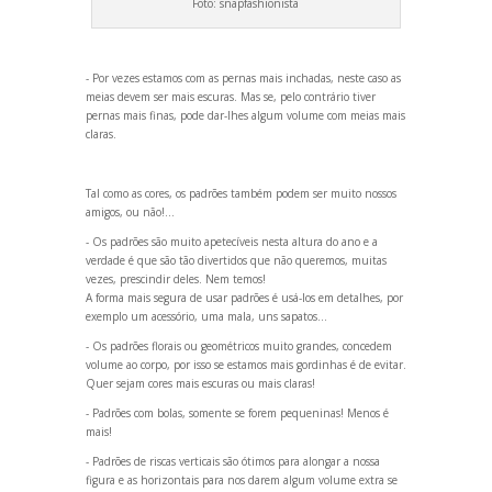
Foto:
snapfashionista
- Por vezes estamos com as pernas mais inchadas, neste caso as
meias devem ser mais escuras. Mas se, pelo contrário tiver
pernas mais finas, pode dar-lhes algum volume com meias mais
claras.
Tal como as cores, os padrões também podem ser muito nossos
amigos, ou não!...
- Os padrões são muito apetecíveis nesta altura do ano e a
verdade é que são tão divertidos que não queremos, muitas
vezes, prescindir deles. Nem temos!
A forma mais segura de usar padrões é usá-los em detalhes, por
exemplo um acessório, uma mala, uns sapatos...
- Os padrões florais ou geométricos muito gr
andes, concedem
volume ao corpo, por isso se estamos mais gordinhas é de evitar.
Quer sejam cores mais escuras ou mais claras!
- Padrões com bolas, somente se forem pequeninas! Menos é
mais!
- Padrões de riscas verticais são ótimos para alongar a nossa
figura e as horizontais para nos darem algum volume extra se