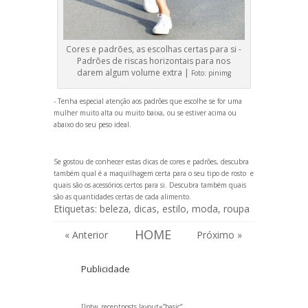
Cores e padrões, as escolhas certas para si -
Padrões de riscas horizontais para nos
darem algum volume extra |
Foto:
pinimg
- Tenha especial atenção aos padrões que escolhe se for uma
mulher muito alta ou muito baixa, ou se estiver acima ou
abaixo do seu peso ideal.
Se gostou de conhecer estas dicas de cores e padrões, descubra
também
qual é a maquilhagem certa para o seu tipo de rosto
e
quais são
os acessórios certos para si
. Descubra também quais
são
as quantidades certas de cada alimento
.
Etiquetas:
beleza
,
dicas
,
estilo
,
moda
,
roupa
HOME
« Anterior
Próximo »
Publicidade
[lptw_recentposts layout=”basic”