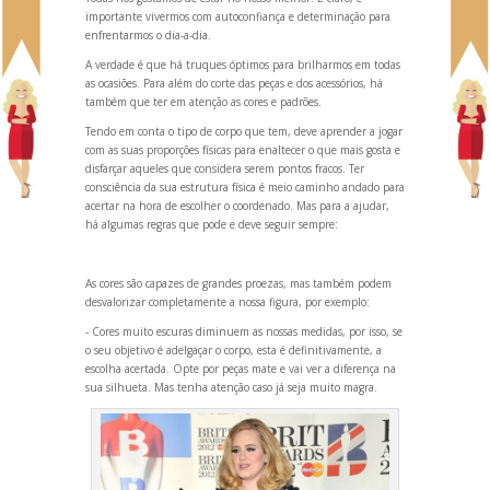
importante vivermos com autoconfiança e determinação para
enfrentarmos o dia-a-dia.
A verdade é que há truques óptimos para brilharmos em todas
as ocasiões. Para além do corte das peças e dos acessórios, há
também que ter em atenção as cores e padrões.
Tendo em conta o tipo de corpo que tem, deve aprender a jogar
com as suas proporções físicas para enaltecer o que mais gosta e
disfarçar aqueles que considera serem pontos fracos. Ter
consciência da sua estrutura física é meio caminho
andado para
acertar na hora de escolher o coordenado. Mas para a ajudar,
há algumas regras que pode e deve seguir sempre:
As cores são capazes de gr
andes proezas, mas também podem
desvalorizar completamente a nossa figura, por exemplo:
- Cores muito escuras diminuem as nossas medidas, por isso, se
o seu objetivo é adelgaçar o corpo, esta é definitivamente, a
escolha acertada. Opte por peças mate e vai ver a diferença na
sua silhueta. Mas tenha atenção caso já seja muito magra.