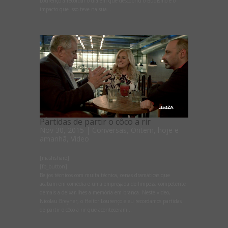
Lourenço a recordar o dia em que descobriu o Budismo e o
impacto que isso teve na sua...
Partidas de partir o côco a rir
Nov 30, 2015
|
Conversas
,
Ontem, hoje e
amanhã
,
Video
[mashshare]
[fb_button]
Beijos técnicos com muita técnica, cenas dramáticas que
acabam em comédia e uma empregada de limpeza competente
demais a deixar-lhes a memória em branca. Neste video,
Nicolau Breyner, o Heitor Lourenço e eu recordamos partidas
de partir o côco a rir que aconteceram...