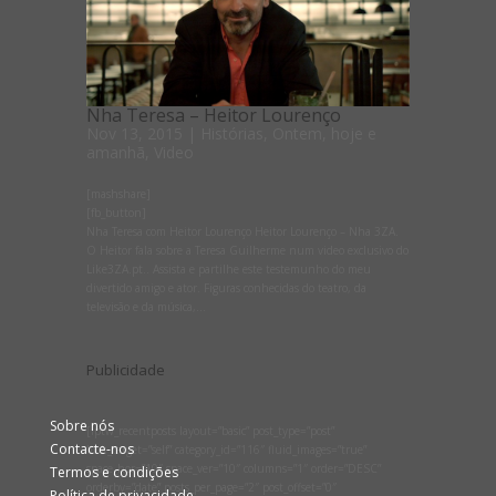
Nha Teresa – Heitor Lourenço
Nov 13, 2015
|
Histórias
,
Ontem, hoje e
amanhã
,
Video
[mashshare]
[fb_button]
Nha Teresa com Heitor Lourenço Heitor Lourenço – Nha 3ZA.
O Heitor fala sobre a Teresa Guilherme num video exclusivo do
Like3ZA.pt.. Assista e partilhe este testemunho do meu
divertido amigo e ator. Figuras conhecidas do teatro, da
televisão e da música,...
Publicidade
Sobre nós
[lptw_recentposts layout=”basic” post_type=”post”
Contacte-nos
link_target=”self” category_id=”116″ fluid_images=”true”
space_hor=”10″ space_ver=”10″ columns=”1″ order=”DESC”
Termos e condições
orderby=”date” posts_per_page=”2″ post_offset=”0″
Política de privacidade