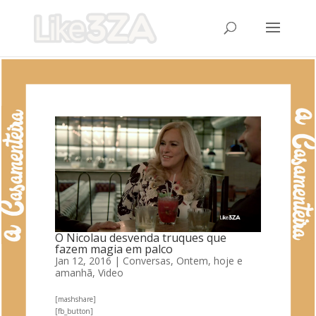
O Nicolau desvenda truques que
fazem magia em palco
Jan 12, 2016
|
Conversas
,
Ontem, hoje e
amanhã
,
Video
[mashshare]
[fb_button]