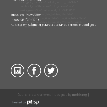
reverse_post_order=”false” exclude_current_post=”false”
thumbnail_size=”thumbnail” color_scheme=”dark”
override_colors=”false” background_color=”#4CAF50″
Subscrever Newsletter
text_color=”#ffffff” show_date_behfore_title=”false”
show_date=”false” show_time=”false” show_time_before=”false”
[newsman-form id='5']
show_subtitle=”false” date_format=”d.m.Y” time_format=”H:i”
Ao clicar em Submeter estará a aceitar os Termos e Condições
no_thumbnails=”show”]
©2016 Teresa Guilherme | Designed by
mobinteg
|