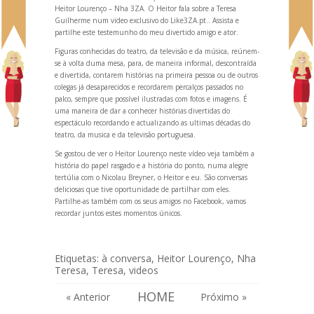
Heitor Lourenço – Nha 3ZA. O Heitor fala sobre a Teresa
Guilherme num video exclusivo do Like3ZA.pt.. Assista e
partilhe este testemunho do meu divertido amigo e ator.
Figuras conhecidas do teatro, da televisão e da música, reúnem-
se à volta duma mesa, para, de maneira informal, descontraída
e divertida, contarem histórias na primeira pessoa ou de outros
colegas já desaparecidos e recordarem percalços passados no
palco, sempre que possível ilustradas com fotos e imagens. É
uma maneira de dar a conhecer histórias divertidas do
espectáculo record
ando e actualiz
ando as ultimas décadas do
teatro, da musica e da televisão portuguesa.
Se gostou de ver o Heitor Lourenço neste vídeo veja também
a
história do papel rasgado
e a
história do ponto
, numa alegre
tertúlia com o Nicolau Breyner, o Heitor e eu. São conversas
deliciosas que tive oportunidade de partilhar com eles.
Partilhe-as também com os seus amigos no Facebook, vamos
recordar juntos estes momentos únicos.
Etiquetas:
à conversa
,
Heitor Lourenço
,
Nha
Teresa
,
Teresa
,
videos
HOME
« Anterior
Próximo »