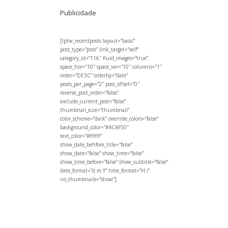
Publicidade
[lptw_recentposts layout=”basic”
post_type=”post” link_target=”self”
category_id=”116″ fluid_images=”true”
space_hor=”10″ space_ver=”10″ columns=”1″
order=”DESC” orderby=”date”
posts_per_page=”2″ post_offset=”0″
reverse_post_order=”false”
exclude_current_post=”false”
thumbnail_size=”thumbnail”
color_scheme=”dark” override_colors=”false”
background_color=”#4CAF50″
text_color=”#ffffff”
show_date_behfore_title=”false”
show_date=”false” show_time=”false”
show_time_before=”false” show_subtitle=”false”
date_format=”d.m.Y” time_format=”H:i”
no_thumbnails=”show”]