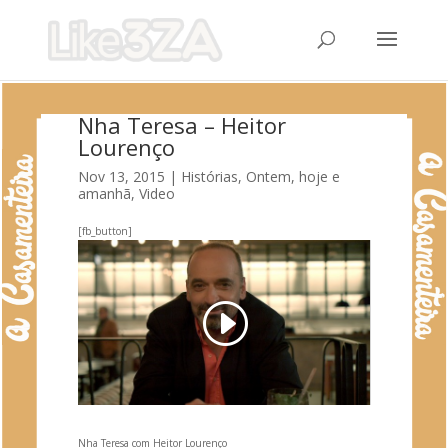
Nha Teresa – Heitor
Lourenço
Nov 13, 2015
|
Histórias
,
Ontem, hoje e
amanhã
,
Video
[fb_button]
Nha Teresa com Heitor Lourenço