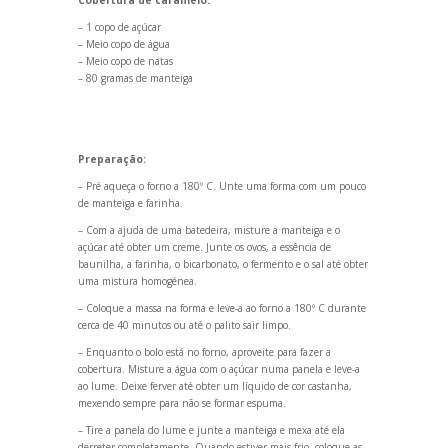
Cobertura de caramelo:
– 1 copo de açúcar
– Meio copo de água
– Meio copo de natas
– 80 gramas de manteiga
Preparação:
– Pré aqueça o forno a 180º C. Unte uma forma com um pouco
de manteiga e farinha.
– Com a ajuda de uma batedeira, misture a manteiga e o
açúcar até obter um creme. Junte os ovos, a essência de
baunilha, a farinha, o bicarbonato, o fermento e o sal até obter
uma mistura homogénea.
– Coloque a massa na forma e leve-a ao forno a 180º C durante
cerca de 40 minutos ou até o palito sair limpo.
– Enquanto o bolo está no forno, aproveite para fazer a
cobertura. Misture a água com o açúcar numa panela e leve-a
ao lume. Deixe ferver até obter um líquido de cor castanha,
mexendo sempre para não se formar espuma.
– Tire a panela do lume e junte a manteiga e mexa até ela
derreter completamente. Qu
ando estiver mais frio, coloque as