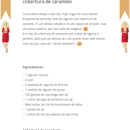
cobertura de caramelo
Como adoro adoçar o seu dia, hoje trago-lhe uma receita
duplamente deliciosa: bolo de iogurte com cobertura de
caramelo. É um receita simples e muito rápida de se fazer, mas
um pouco calórica, por isso nada de exageros
A união da cobertura de caramelo com o bolo de iogurte é
perfeita, pelo que vai deliciar-se e vai querer fazer esta receita
mais do que uma vez. Vamos descobrir?
Ingredientes:
– 1 iogurte natural
– 4 ovos
– 3 medidas de iogurte de farinha
– 1 medida de iogurte de açúcar
– 100 gramas de manteiga sem sal
– 1 colher de sopa de fermento em pó
– Meia colher de chá de bicarbonato de sódio
– 1 pitada de sal
– 1 colher de chá de essência de baunilha