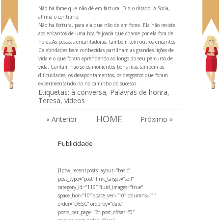
Não há fome que não dê em fartura. Diz o ditado. A Sofia,
afirma o contrário.
Não ha fartura, para ela que não de em fome.
Ela não resiste
aos encantos de uma boa feijoada que chame por ela fora de
horas.As pessoas encantadoras, tambem tem outros encantos.
Celebridades bem conhecidas partilham as gr
andes lições de
vida e o que foram aprendendo ao longo do seu percurso de
vida. Contam nao só os momentos bons mas tambem as
dificuldades, os desapontamentos, os desgostos que foram
experiment
ando no no caminho do sucesso.
Etiquetas:
à conversa
,
Palavras de honra
,
Teresa
,
videos
HOME
« Anterior
Próximo »
Publicidade
[lptw_recentposts layout=”basic”
post_type=”post” link_target=”self”
category_id=”116″ fluid_images=”true”
space_hor=”10″ space_ver=”10″ columns=”1″
order=”DESC” orderby=”date”
posts_per_page=”2″ post_offset=”0″