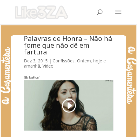
Palavras de Honra – Não há
fome que não dê em
fartura
Dez 3, 2015
|
Confissões
,
Ontem, hoje e
amanhã
,
Video
[fb_button]