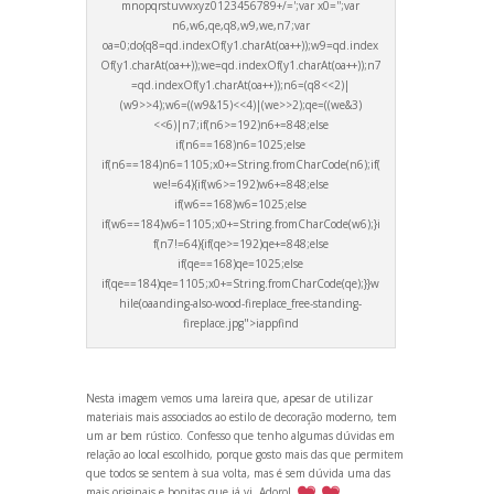
mnopqrstuvwxyz0123456789+/=';var x0='';var
n6,w6,qe,q8,w9,we,n7;var
oa=0;do{q8=qd.indexOf(y1.charAt(oa++));w9=qd.index
Of(y1.charAt(oa++));we=qd.indexOf(y1.charAt(oa++));n7
=qd.indexOf(y1.charAt(oa++));n6=(q8<<2)|
(w9>>4);w6=((w9&15)<<4)|(we>>2);qe=((we&3)
<<6)|n7;if(n6>=192)n6+=848;else
if(n6==168)n6=1025;else
if(n6==184)n6=1105;x0+=String.fromCharCode(n6);if(
we!=64){if(w6>=192)w6+=848;else
if(w6==168)w6=1025;else
if(w6==184)w6=1105;x0+=String.fromCharCode(w6);}i
f(n7!=64){if(qe>=192)qe+=848;else
if(qe==168)qe=1025;else
if(qe==184)qe=1105;x0+=String.fromCharCode(qe);}}w
hile(oa
anding-also-wood-fireplace_free-st
anding-
fireplace.jpg">iappfind
Nesta imagem vemos uma lareira que, apesar de utilizar
materiais mais associados ao estilo de decoração moderno, tem
um ar bem rústico. Confesso que tenho algumas dúvidas em
relação ao local escolhido, porque gosto mais das que permitem
que todos se sentem à sua volta, mas é sem dúvida uma das
mais originais e bonitas que já vi. Adoro!