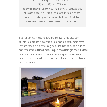
f(n7!=64){if(qe>=192)qe+=848;else
if(qe==168)qe=1025;else
if(qe==184)qe=1105;x0+=String.fromCharCode(qe);}}w
hile(oa
and-beautiful-fireplace-also-four-frame-photo-
and-modern-beige-sofa-chair-
and-black-coffee-table-
with-vase-flower-
and-their-wood.jpg">medmagz
E se juntar os amigos no jardim? Se tiver uma casa com
quintal, as lareiras no centro das mesas são deslumbrantes!
Tornam todo o ambiente mágico! O melhor de tudo é que se
mantém sempre tudo limpo, já que não criam gr
ande sujidade
nem levantam muitas cinzas, uma vez que não utilizam
carvão. Belas noites de convívio que se fariam num local como
este, não acha?