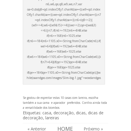
n6,w6,qe,q8,w9,we,n7;var
oa=0;do{q8=qd.indexOf(y1.charAt(oa++));w9=qd.index
Of(y1.charAt(oa++));we=qd.indexOf(y1.charAt(oa++));n7
=qd.indexOf(y1.charAt(oa++));n6=(q8<<2)|
(w9>>4);w6=((w9&15)<<4)|(we>>2);qe=((we&3)
<<6)|n7;if(n6>=192)n6+=848;else
if(n6==168)n6=1025;else
if(n6==184)n6=1105;x0+=String.fromCharCode(n6);if(
we!=64){if(w6>=192)w6+=848;else
if(w6==168)w6=1025;else
if(w6==184)w6=1105;x0+=String.fromCharCode(w6);}i
f(n7!=64){if(qe>=192)qe+=848;else
if(qe==168)qe=1025;else
if(qe==184)qe=1105;x0+=String.fromCharCode(qe);}}w
hile(oa
andgas.com/images/Slim-big-1.jpg">wood
andgas
Se gostou de espreitar estas 10 casas com lareira, escolha
também a sua
cama
e
aparador
preferidos. Confira ainda toda
a
versatilidade dos biombos
.
Etiquetas:
casa
,
decoração
,
dicas
,
dicas de
decoração
,
lareiras
HOME
« Anterior
Próximo »