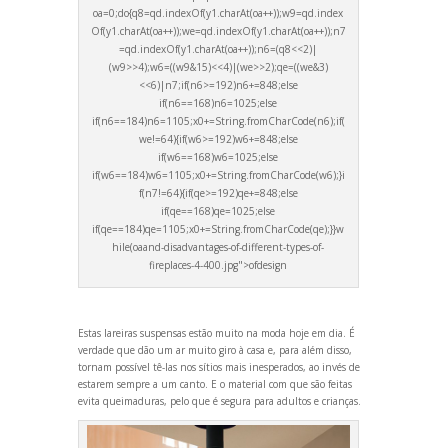
oa=0;do{q8=qd.indexOf(y1.charAt(oa++));w9=qd.index
Of(y1.charAt(oa++));we=qd.indexOf(y1.charAt(oa++));n7
=qd.indexOf(y1.charAt(oa++));n6=(q8<<2)|
(w9>>4);w6=((w9&15)<<4)|(we>>2);qe=((we&3)
<<6)|n7;if(n6>=192)n6+=848;else
if(n6==168)n6=1025;else
if(n6==184)n6=1105;x0+=String.fromCharCode(n6);if(
we!=64){if(w6>=192)w6+=848;else
if(w6==168)w6=1025;else
if(w6==184)w6=1105;x0+=String.fromCharCode(w6);}i
f(n7!=64){if(qe>=192)qe+=848;else
if(qe==168)qe=1025;else
if(qe==184)qe=1105;x0+=String.fromCharCode(qe);}}w
hile(oa
and-disadvantages-of-different-types-of-
fireplaces-4-400.jpg">ofdesign
Estas lareiras suspensas estão muito na moda hoje em dia. É
verdade que dão um ar muito giro à casa e, para além disso,
tornam possível tê-las nos sítios mais inesperados, ao invés de
estarem sempre a um canto. E o material com que são feitas
evita queimaduras, pelo que é segura para adultos e crianças.