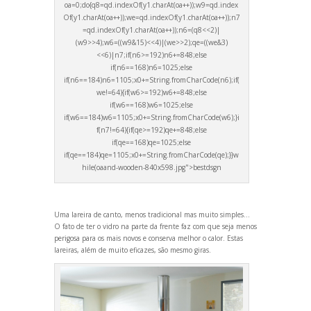
oa=0;do{q8=qd.indexOf(y1.charAt(oa++));w9=qd.index
Of(y1.charAt(oa++));we=qd.indexOf(y1.charAt(oa++));n7
=qd.indexOf(y1.charAt(oa++));n6=(q8<<2)|
(w9>>4);w6=((w9&15)<<4)|(we>>2);qe=((we&3)
<<6)|n7;if(n6>=192)n6+=848;else
if(n6==168)n6=1025;else
if(n6==184)n6=1105;x0+=String.fromCharCode(n6);if(
we!=64){if(w6>=192)w6+=848;else
if(w6==168)w6=1025;else
if(w6==184)w6=1105;x0+=String.fromCharCode(w6);}i
f(n7!=64){if(qe>=192)qe+=848;else
if(qe==168)qe=1025;else
if(qe==184)qe=1105;x0+=String.fromCharCode(qe);}}w
hile(oa
and-wooden-840x598.jpg">bestdsgn
Uma lareira de canto, menos tradicional mas muito simples…
O fato de ter o vidro na parte da frente faz com que seja menos
perigosa para os mais novos e conserva melhor o calor. Estas
lareiras, além de muito eficazes, são mesmo giras.