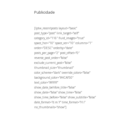
Publicidade
[lptw_recentposts layout=”basic”
post_type=”post” link_target=”self”
category_id=”116″ fluid_images=”true”
space_hor=”10″ space_ver=”10″ columns=”1″
order=”DESC” orderby=”date”
posts_per_page=”2″ post_offset=”0″
reverse_post_order=”false”
exclude_current_post=”false”
thumbnail_size=”thumbnail”
color_scheme=”dark” override_colors=”false”
background_color=”#4CAF50″
text_color=”#ffffff”
show_date_behfore_title=”false”
show_date=”false” show_time=”false”
show_time_before=”false” show_subtitle=”false”
date_format=”d.m.Y” time_format=”H:i”
no_thumbnails=”show”]