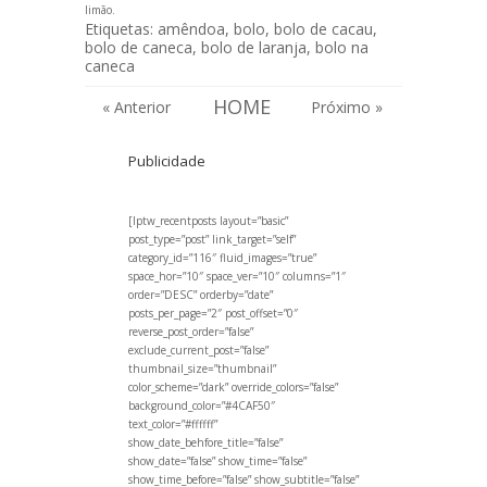
limão
.
Etiquetas:
amêndoa
,
bolo
,
bolo de cacau
,
bolo de caneca
,
bolo de laranja
,
bolo na
caneca
HOME
« Anterior
Próximo »
Publicidade
[lptw_recentposts layout=”basic”
post_type=”post” link_target=”self”
category_id=”116″ fluid_images=”true”
space_hor=”10″ space_ver=”10″ columns=”1″
order=”DESC” orderby=”date”
posts_per_page=”2″ post_offset=”0″
reverse_post_order=”false”
exclude_current_post=”false”
thumbnail_size=”thumbnail”
color_scheme=”dark” override_colors=”false”
background_color=”#4CAF50″
text_color=”#ffffff”
show_date_behfore_title=”false”
show_date=”false” show_time=”false”
show_time_before=”false” show_subtitle=”false”