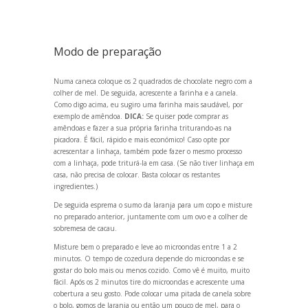
Modo de preparação
Numa caneca coloque os 2 quadrados de chocolate negro com a
colher de mel. De seguida, acrescente a farinha e a canela.
Como digo acima, eu sugiro uma farinha mais saudável, por
exemplo de amêndoa.
DICA:
Se quiser pode comprar as
amêndoas e fazer a sua própria farinha tritur
ando-as na
picadora. É fácil, rápido e mais económico! Caso opte por
acrescentar a linhaça, também pode fazer o mesmo processo
com a linhaça, pode triturá-la em casa. (Se não tiver linhaça em
casa, não precisa de colocar. Basta colocar os restantes
ingredientes.)
De seguida esprema o sumo da laranja para um copo e misture
no preparado anterior, juntamente com um ovo e a colher de
sobremesa de cacau.
Misture bem o preparado e leve ao microondas entre 1 a 2
minutos. O tempo de cozedura depende do microondas e se
gostar do bolo mais ou menos cozido. Como vê é muito, muito
fácil. Após os 2 minutos tire do microondas e acrescente uma
cobertura a seu gosto. Pode colocar uma pitada de canela sobre
o bolo, gomos de laranja ou então um pouco de mel, para o