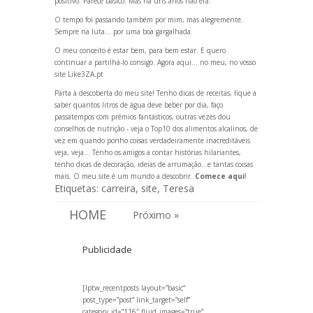
positivo. Parece básico. Mas há uns anos não era.
O
tempo foi pass
ando também por mim, mas alegremente.
Sempre na luta… por uma boa gargalhada.
O meu conceito é estar bem, para
bem estar
. E quero
continuar a partilhá-lo consigo. Agora aqui… no meu, no vosso
site
Like
3ZA.pt
Parta à descoberta do meu site! Tenho
dicas de receitas
, fique a
saber
quantos litros de água deve beber por dia
, faço
passatempos com prémios fantásticos
, outras vezes dou
conselhos de nutrição -
veja o Top10 dos alimentos alcalinos
, de
vez em qu
ando ponho
coisas verdadeiramente inacreditáveis
veja, veja
... Tenho os
amigos a contar histórias hilariantes
,
tenho
dicas de decoração
, ideias
de arrumação
...e tantas coisas
mais. O meu site é um mundo a descobrir.
Comece aqui
!
Etiquetas:
carreira
,
site
,
Teresa
HOME
Próximo »
Publicidade
[lptw_recentposts layout=”basic”
post_type=”post” link_target=”self”
category_id=”116″ fluid_images=”true”