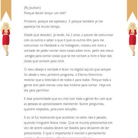
[fb_button]
Porque decidi lançar um site?
Primeiro, porque me apeteceu. E porque também já
me
apetecia há muito tempo.
Desde que descobri, já tarde
,
há 2 anos, o prazer de comunicar
com os outros e saber o que é que os outros têm para me
comunicar no
Facebook
e no
Instagram
, cresceu em mim a
vontade de poder contar mais coisas sobre mim, pedir aos meus
amigos para contar coisas que só me contam a mim e falar das
coisas que contam para mim.
O meu desejo e vontade é fazer no digital aquilo que sempre
fiz desde o meu primeiro programa, o Eterno Feminino:
mostrar que a televisão é de todos e para todos. Porque
toda a
gente tem pelo menos uma boa história para contar. Hoje em
dia para partilhar.
E essa proximidade que eu criei com toda a gente fez com que
as pessoas se aproximassem realmente: fazem perguntas,
querem respostas, procuram soluções.
E eu lá fui mostr
ando que acreditar no além não é pecado,
qu
ando ninguém falava nisso. Que os muitos preconceitos em
vez de serem calados devem ser falados para deixarem de ser
preconceitos. E que o importante é manter o pensamento