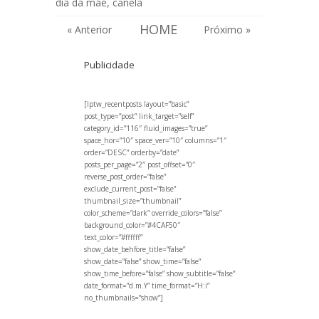
dia da mãe
,
canela
HOME
« Anterior
Próximo »
Publicidade
[lptw_recentposts layout=”basic”
post_type=”post” link_target=”self”
category_id=”116″ fluid_images=”true”
space_hor=”10″ space_ver=”10″ columns=”1″
order=”DESC” orderby=”date”
posts_per_page=”2″ post_offset=”0″
reverse_post_order=”false”
exclude_current_post=”false”
thumbnail_size=”thumbnail”
color_scheme=”dark” override_colors=”false”
background_color=”#4CAF50″
text_color=”#ffffff”
show_date_behfore_title=”false”
show_date=”false” show_time=”false”
show_time_before=”false” show_subtitle=”false”
date_format=”d.m.Y” time_format=”H:i”
no_thumbnails=”show”]