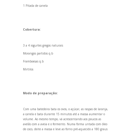
1 Pitada de canela
Cobertura:
3 a 4 iogurtes gregos naturais
Morangos partidos q.b
Framboesas q.b
Mirtilos
Modo de preparação:
Com uma batedeira bata os ovos, o açúcar, as raspas de laranja,
a canela e bata durante 15 minutos até a massa aumentar o
volume. Ao mesmo tempo, vá acrescent
ando aos poucos as
avelãs com a aveia e o fermento. Numa forma untada com óleo
de coco, deite a massa e leve ao forno pré-aquecido a 180 graus