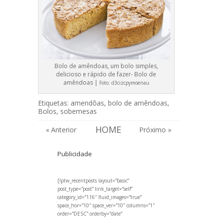
Bolo de amêndoas, um bolo simples,
delicioso e rápido de fazer- Bolo de
amêndoas |
Foto:
d3cizcpymoenau
Etiquetas:
amendôas
,
bolo de amêndoas
,
Bolos
,
sobemesas
HOME
« Anterior
Próximo »
Publicidade
[lptw_recentposts layout=”basic”
post_type=”post” link_target=”self”
category_id=”116″ fluid_images=”true”
space_hor=”10″ space_ver=”10″ columns=”1″
order=”DESC” orderby=”date”