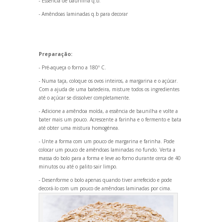
- Essência de baunilha q.b.
- Amêndoas laminadas q.b para decorar
Preparação:
- Pré-aqueça o forno a 180º C.
- Numa taça, coloque os ovos inteiros, a margarina e o açúcar.
Com a ajuda de uma batedeira, misture todos os ingredientes
até o açúcar se dissolver completamente.
- Adicione a amêndoa moída, a essência de baunilha e volte a
bater mais um pouco. Acrescente a farinha e o fermento e bata
até obter uma mistura homogénea.
- Unte a forma com um pouco de margarina e farinha. Pode
colocar um pouco de amêndoas laminadas no fundo. Verta a
massa do bolo para a forma e leve ao forno durante cerca de 40
minutos ou até o palito sair limpo.
- Desenforme o bolo apenas qu
ando tiver arrefecido e pode
decorá-lo com um pouco de amêndoas laminadas por cima.